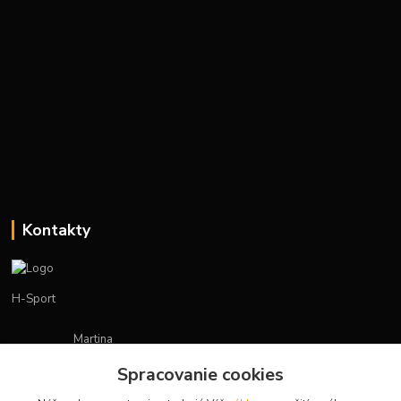
Kontakty
H-Sport
Martina
+421908736431
Spracovanie cookies
(Po-Pia, 7-15 hod.)