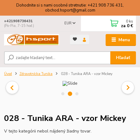
Dohodnite si s nami osobné stretnutie: +421 908 736 431,
obchod.hsport@gmail.com
0
ks
+421908736431
EUR
za
0 €
(Po-Pia, 7-15 hod.)
Menu
Hľadať
Úvod
Zdravotnícka Tunika
028 - Tunika ARA - vzor Mickey
028 - Tunika ARA - vzor Mickey
V tejto kategórii nebol nájdený žiadny tovar.