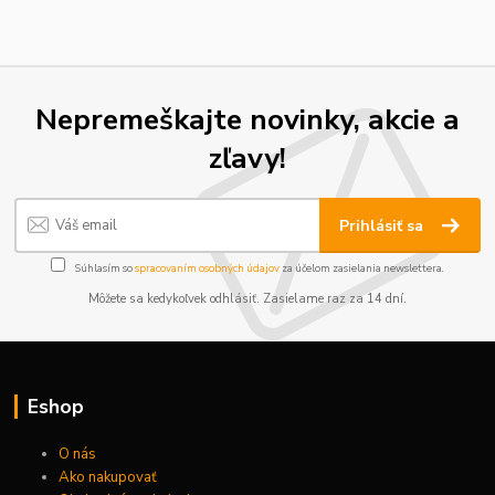
Nepremeškajte novinky, akcie a
zľavy!
Prihlásiť sa
Súhlasím so
spracovaním osobných údajov
za účelom zasielania newslettera.
Môžete sa kedykoľvek odhlásiť. Zasielame raz za 14 dní.
Eshop
O nás
Ako nakupovať