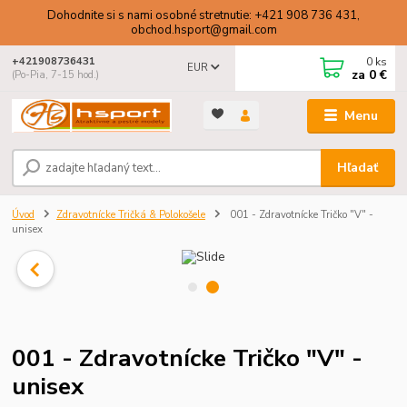
Dohodnite si s nami osobné stretnutie: +421 908 736 431,
obchod.hsport@gmail.com
0
ks
+421908736431
EUR
za
0 €
(Po-Pia, 7-15 hod.)
Menu
Hľadať
Úvod
Zdravotnícke Tričká & Polokošele
001 - Zdravotnícke Tričko "V" -
unisex
001 - Zdravotnícke Tričko "V" -
unisex