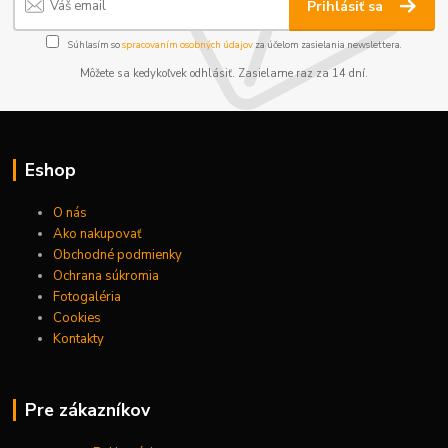
Prihlásiť sa
Súhlasím so
spracovaním osobných údajov
za účelom zasielania newslettera.
Môžete sa kedykoľvek odhlásiť. Zasielame raz za 14 dní.
Eshop
O nás
Ako nakupovať
Obchodné podmienky
Ochrana súkromia
Fotogaléria
Cookies
Kontakty
Pre zákazníkov