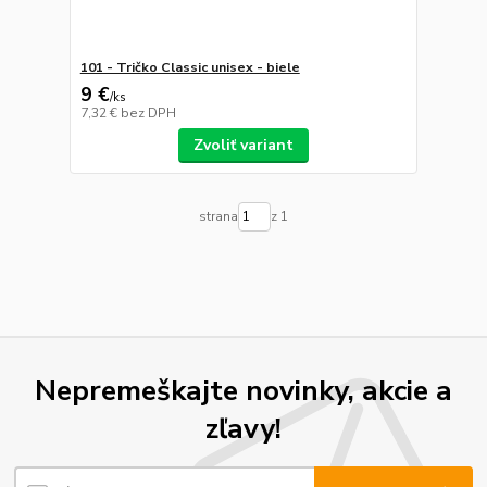
101 - Tričko Classic unisex - biele
9 €
/
ks
7,32 €
bez DPH
Zvoliť variant
strana
z 1
Nepremeškajte novinky, akcie a
zľavy!