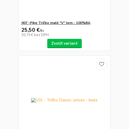
007 -Pike Tričko malé "V" lem - 100%BA
25,50 €
/
ks
20,73 €
bez DPH
Zvoliť variant