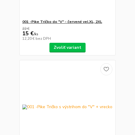
001 -Pike Tričko do "V" - červené vel.XL, 2XL
22 €
15 €
/
ks
12,20 €
bez DPH
Zvoliť variant