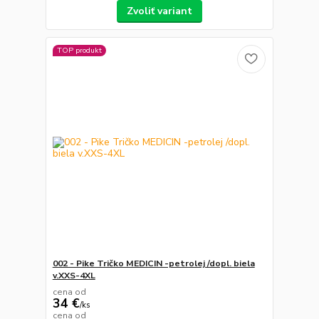
Zvoliť variant
TOP produkt
002 - Pike Tričko MEDICIN -petrolej /dopl. biela
v.XXS-4XL
cena od
34 €
/
ks
cena od