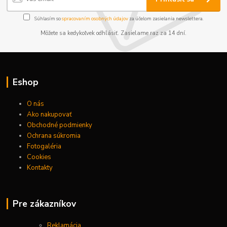
Súhlasím so
spracovaním osobných údajov
za účelom zasielania newslettera.
Môžete sa kedykoľvek odhlásiť. Zasielame raz za 14 dní.
Eshop
O nás
Ako nakupovať
Obchodné podmienky
Ochrana súkromia
Fotogaléria
Cookies
Kontakty
Pre zákazníkov
Reklamácia