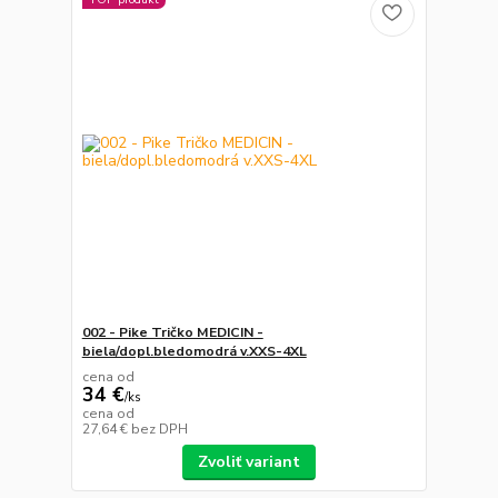
002 - Pike Tričko MEDICIN -
biela/dopl.bledomodrá v.XXS-4XL
cena od
34 €
/
ks
cena od
27,64 €
bez DPH
Zvoliť variant