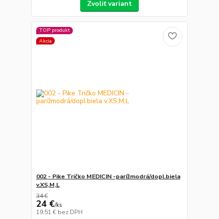
Zvoliť variant
TOP produkt
Akcia
002 - Pike Tričko MEDICIN -parížmodrá/dopl.biela
v.XS,M,L
34 €
24 €
/
ks
19,51 €
bez DPH