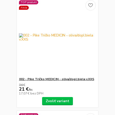
TOP produkt
Akcia
002 - Pike Tričko MEDICIN - oliva/dopl.biela v.XXS
34 €
21 €
/
ks
17,07 €
bez DPH
Zvoliť variant
TOP produkt