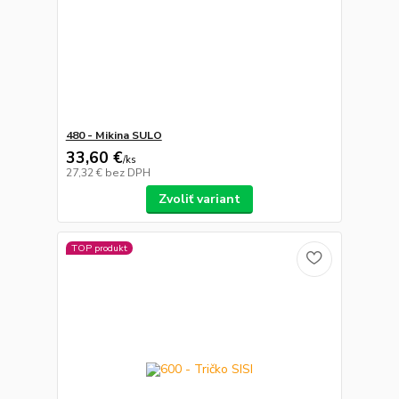
480 - Mikina SULO
33,60 €
/
ks
27,32 €
bez DPH
Zvoliť variant
TOP produkt