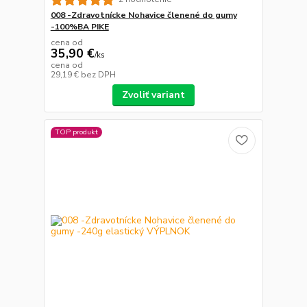
008 -Zdravotnícke Nohavice členené do gumy
-100%BA PIKE
cena od
35,90 €
/
ks
cena od
29,19 €
bez DPH
Zvoliť variant
TOP produkt