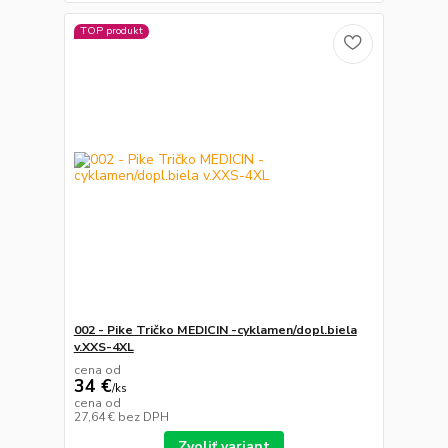
TOP produkt
002 - Pike Tričko MEDICIN -cyklamen/dopl.biela
v.XXS-4XL
cena od
34 €
/
ks
cena od
27,64 €
bez DPH
Zvoliť variant