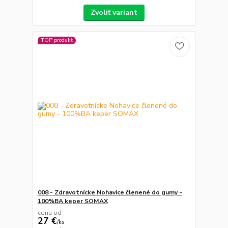
Zvoliť variant
TOP produkt
008 - Zdravotnícke Nohavice členené do gumy -
100%BA keper SOMAX
cena od
27 €
/
ks