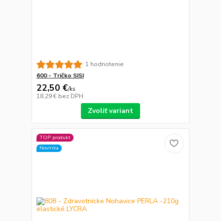
1 hodnotenie
600 - Tričko SISI
22,50 €
/
ks
18,29 €
bez DPH
Zvoliť variant
TOP produkt
Novinka