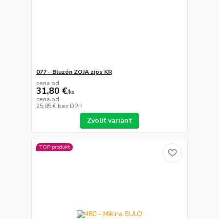
077 - Bluzón ZOJA zips KR
cena od
31,80 €
/
ks
cena od
25,85 €
bez DPH
Zvoliť variant
TOP produkt