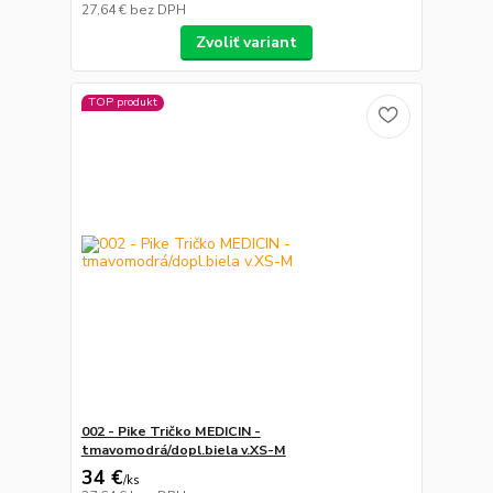
27,64 €
bez DPH
Zvoliť variant
TOP produkt
002 - Pike Tričko MEDICIN -
tmavomodrá/dopl.biela v.XS-M
34 €
/
ks