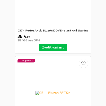
037 - RodosAktív Bluzón DOVE -elastická tkanina
35 €
/
ks
28,46 €
bez DPH
Zvoliť variant
TOP produkt