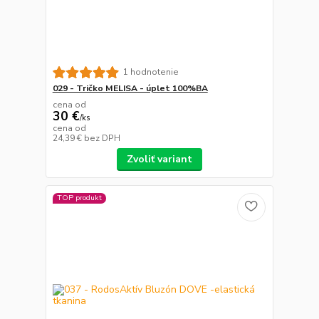
1 hodnotenie
029 - Tričko MELISA - úplet 100%BA
cena od
30 €
/
ks
cena od
24,39 €
bez DPH
Zvoliť variant
TOP produkt