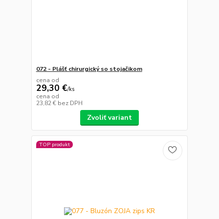
072 - Plášť chirurgický so stojačikom
cena od
29,30 €
/
ks
cena od
23,82 €
bez DPH
Zvoliť variant
TOP produkt