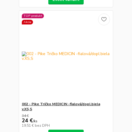
TOP produkt
Akcia
002 - Pike Tričko MEDICIN -fialová/dopl.biela
v.XS,S
34 €
24 €
/
ks
19,51 €
bez DPH