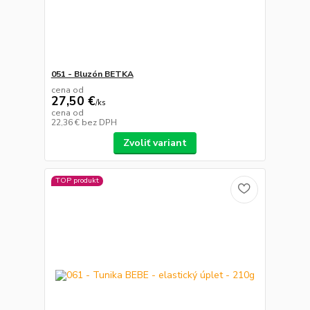
051 - Bluzón BETKA
cena od
27,50 €
/
ks
cena od
22,36 €
bez DPH
Zvoliť variant
TOP produkt