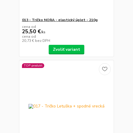
013 - Tričko NORA - elastický úplet - 210g
cena od
25,50 €
/
ks
cena od
20,73 €
bez DPH
Zvoliť variant
TOP produkt