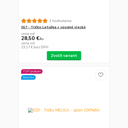
1 hodnotenie
017 - Tričko Letuška + spodné vrecká
cena od
28,50 €
/
ks
cena od
23,17 €
bez DPH
Zvoliť variant
TOP produkt
Novinka