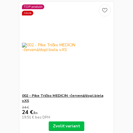
TOP produkt
Akcia
002 - Pike Tričko MEDICIN -červená/dopl.biela
v.XS
34 €
24 €
/
ks
19,51 €
bez DPH
Zvoliť variant