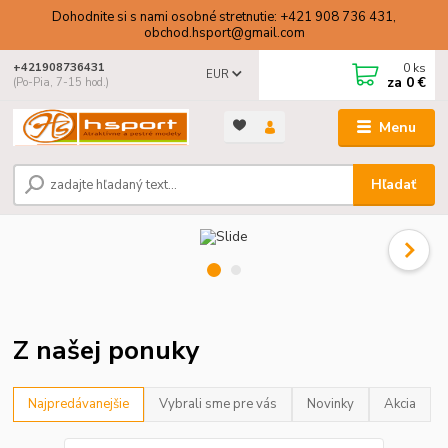
Dohodnite si s nami osobné stretnutie: +421 908 736 431,
obchod.hsport@gmail.com
0
ks
+421908736431
EUR
za
0 €
(Po-Pia, 7-15 hod.)
Menu
Hľadať
Z našej ponuky
Najpredávanejšie
Vybrali sme pre vás
Novinky
Akcia