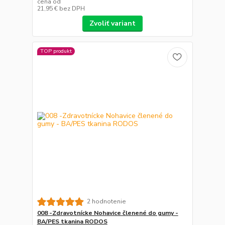
cena od
21,95 €
bez DPH
Zvoliť variant
TOP produkt
2 hodnotenie
008 -Zdravotnícke Nohavice členené do gumy -
BA/PES tkanina RODOS