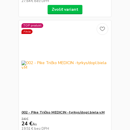
27,64 €
bez DPH
Zvoliť variant
TOP produkt
Akcia
002 - Pike Tričko MEDICIN -tyrkys/dopl.biela v.M
34 €
24 €
/
ks
19,51 €
bez DPH