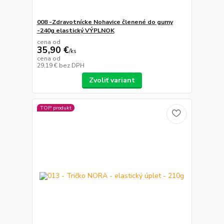
008 -Zdravotnícke Nohavice členené do gumy
-240g elastický VÝPLNOK
cena od
35,90 €
/
ks
cena od
29,19 €
bez DPH
Zvoliť variant
TOP produkt