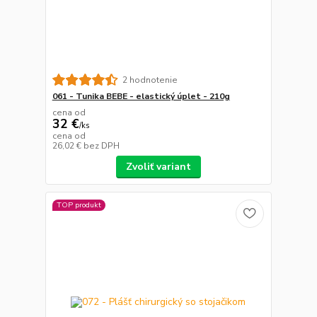
2 hodnotenie
061 - Tunika BEBE - elastický úplet - 210g
cena od
32 €
/
ks
cena od
26,02 €
bez DPH
Zvoliť variant
TOP produkt