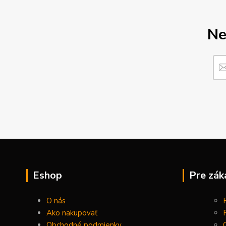
Ne
Eshop
Pre zák
O nás
Ako nakupovať
Obchodné podmienky