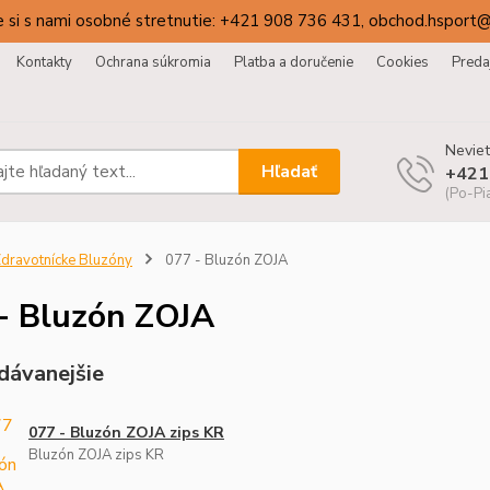
 si s nami osobné stretnutie: +421 908 736 431, obchod.hsport
Kontakty
Ochrana súkromia
Platba a doručenie
Cookies
Preda
Neviet
Hľadať
+421
(Po-Pi
dravotnícke Bluzóny
077 - Bluzón ZOJA
- Bluzón ZOJA
dávanejšie
077 - Bluzón ZOJA zips KR
Bluzón ZOJA zips KR