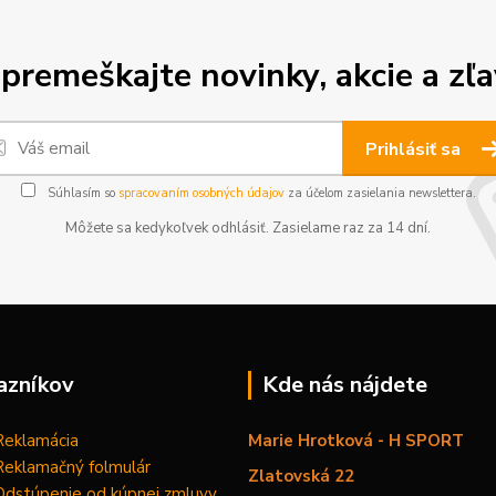
premeškajte novinky, akcie a zľa
Prihlásiť sa
Súhlasím so
spracovaním osobných údajov
za účelom zasielania newslettera.
Môžete sa kedykoľvek odhlásiť. Zasielame raz za 14 dní.
azníkov
Kde nás nájdete
Reklamácia
Marie Hrotková - H SPORT
Reklamačný folmulár
Zlatovská 22
Odstúpenie od kúpnej zmluvy