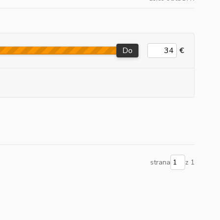
Do
€
strana
z 1