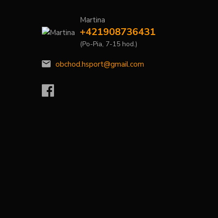
Martina
+421908736431
(Po-Pia, 7-15 hod.)
obchod.hsport@gmail.com