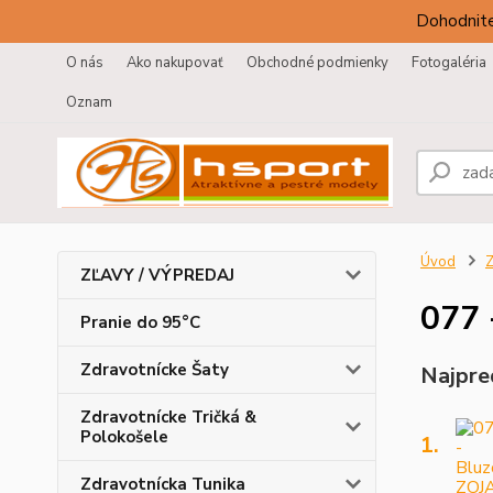
Dohodnite
O nás
Ako nakupovať
Obchodné podmienky
Fotogaléria
Oznam
Úvod
Z
ZĽAVY / VÝPREDAJ
077 
Pranie do 95°C
Zdravotnícke Šaty
Najpre
Zdravotnícke Tričká &
Polokošele
1.
Zdravotnícka Tunika