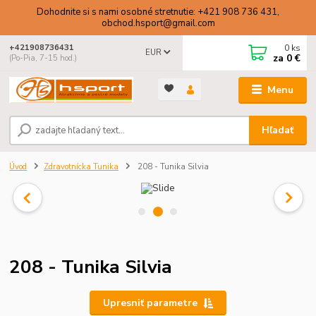
Dohodnite si s nami osobné stretnutie: +421 908 736 431,
obchod.hsport@gmail.com
0
ks
+421908736431
EUR
za
0 €
(Po-Pia, 7-15 hod.)
Menu
Hľadať
Úvod
Zdravotnícka Tunika
208 - Tunika Silvia
208 - Tunika Silvia
Upresniť parametre