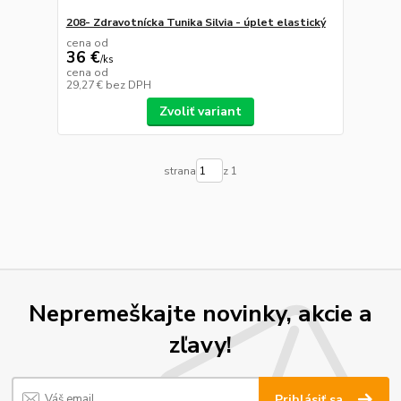
208- Zdravotnícka Tunika Silvia - úplet elastický
cena od
36 €
/
ks
cena od
29,27 €
bez DPH
Zvoliť variant
strana
z 1
Nepremeškajte novinky, akcie a
zľavy!
Prihlásiť sa