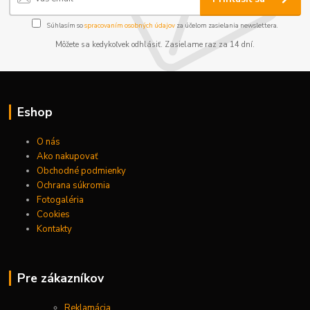
Súhlasím so
spracovaním osobných údajov
za účelom zasielania newslettera.
Môžete sa kedykoľvek odhlásiť. Zasielame raz za 14 dní.
Eshop
O nás
Ako nakupovať
Obchodné podmienky
Ochrana súkromia
Fotogaléria
Cookies
Kontakty
Pre zákazníkov
Reklamácia