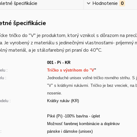
etné špecifikácie
Hodnotenie
0
tné špecifikácie
cke tričko do "V" je produktom, ktorý vznikol s dôrazom na prec
a. Je vyrobený z materiálu s jedinečnými vlastnosťami- príjemný 
lný materiál, a je stálofarebný pri praní do 40°C.
001 - Pi - KR
lu :
Tričko s výstrihom do "V
"
lu :
Jednoduché unisex voľné tričko rovného strihu. 
"V" s krátkymi rukávmi. Tričko je bez vreciek, na
nosenie.
delu :
Krátky rukáv (KR)
Piké (Pi) -100% bavlna - úplet
:
Možnosť farebnej kombinácie a doplnkov
:
pánske i dámske (unisex)