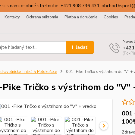
 si s nami osobné stretnutie: +421 908 736 431, obchod.hsport
Kontakty
Ochrana súkromia
Platba a doručenie
Cookies
Preda
Neviet
Hľadať
+421
(Po-Pi
dravotnícke Tričká & Polokošele
001 -Pike Tričko s výstrihom do "V" + 
-Pike Tričko s výstrihom do "V" 
001 
100
Zdravo