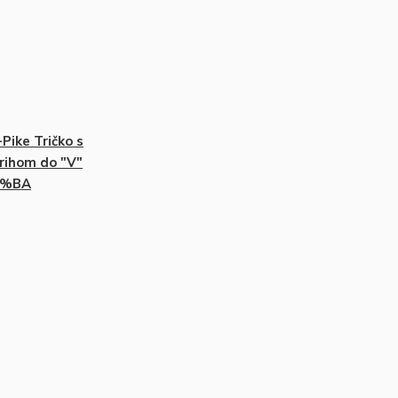
-Pike Tričko s
rihom do "V"
0%BA