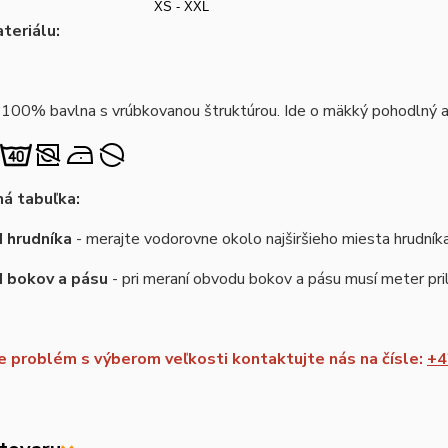
XS - XXL
teriálu:
 100% bavlna s vrúbkovanou štruktúrou. Ide o mäkký pohodlný a 
á tabuľka:
 hrudníka
- merajte vodorovne okolo najširšieho miesta hrudník
d bokov a pásu
- pri meraní obvodu bokov a pásu musí meter pril
 problém s výberom veľkosti kontaktujte nás na čísle:
+4