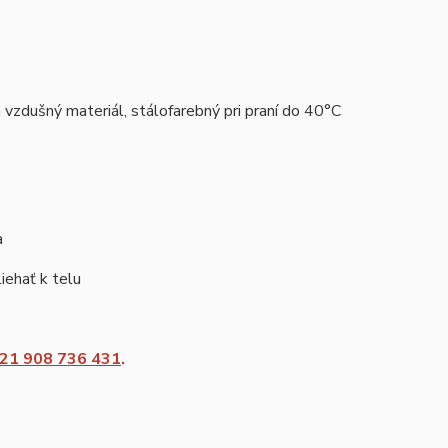
vzdušný materiál, stálofarebný pri praní do 40°C
a
iehať k telu
21 908 736 431
.