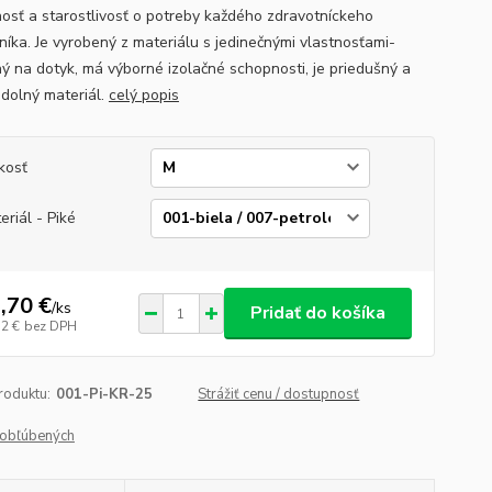
nosť a starostlivosť o potreby každého zdravotníckeho
níka. Je vyrobený z materiálu s jedinečnými vlastnosťami-
ný na dotyk, má výborné izolačné schopnosti, je priedušný a
odolný materiál.
celý popis
kosť
eriál - Piké
,70 €
/
ks
Pridať do košíka
52 €
bez DPH
roduktu:
001-Pi-KR-25
Strážiť cenu / dostupnosť
obľúbených