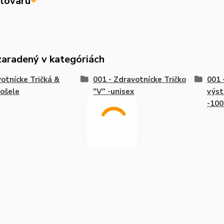
tovaru
zaradený v kategóriách
otnícke Tričká &
001 - Zdravotnícke Tričko
001 
ošele
"V" -unisex
výst
-10