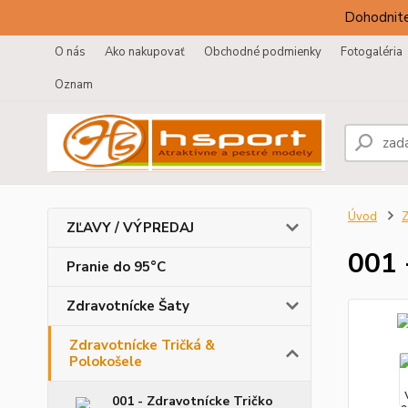
Dohodnite
O nás
Ako nakupovať
Obchodné podmienky
Fotogaléria
Oznam
Úvod
Z
ZĽAVY / VÝPREDAJ
001 
Pranie do 95°C
Zdravotnícke Šaty
Zdravotnícke Tričká &
Polokošele
001 - Zdravotnícke Tričko