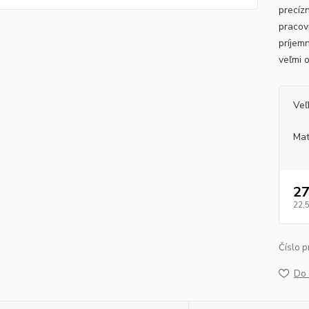
precíz
pracov
príjem
veľmi 
Veľ
Mat
27
22,
Číslo p
Do 