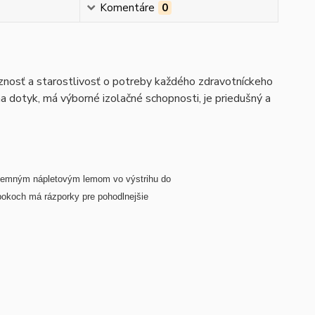
Komentáre
0
íznosť a starostlivosť o potreby každého zdravotníckeho
na dotyk, má výborné izolačné schopnosti, je priedušný a
S jemným nápletovým lemom vo výstrihu do
 bokoch má rázporky pre pohodlnejšie