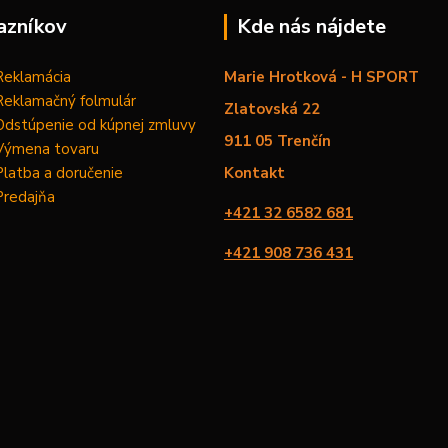
azníkov
Kde nás nájdete
Reklamácia
Marie Hrotková - H SPORT
Reklamačný folmulár
Zlatovská 22
Odstúpenie od kúpnej zmluvy
911 05 Trenčín
Výmena tovaru
Platba a doručenie
Kontakt
Predajňa
+421 32 6582 681
+421 908 736 431