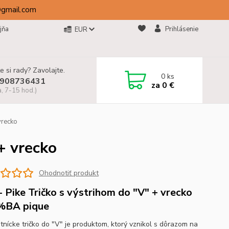
@gmail.com
jňa
Prihlásenie
EUR
e si rady? Zavolajte.
0
ks
908736431
za
0 €
a, 7-15 hod.)
vrecko
+ vrecko
Ohodnotiť produkt
- Pike Tričko s výstrihom do "V" + vrecko
%BA pique
tnícke tričko do "V" je produktom, ktorý vznikol s dôrazom na