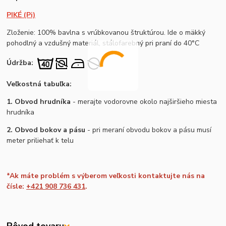
PIKÉ (Pi)
Zloženie: 100% bavlna s vrúbkovanou štruktúrou. Ide o mäkký
pohodlný a vzdušný materiál, stálofarebný pri praní do 40°C
Údržba:
Veľkostná tabuľka:
1. Obvod hrudníka
- merajte vodorovne okolo najširšieho miesta
hrudníka
2. Obvod bokov a pásu
- pri meraní obvodu bokov a pásu musí
meter priliehať k telu
*Ak máte problém s výberom veľkosti kontaktujte nás na
čísle:
+421 908 736 431
.