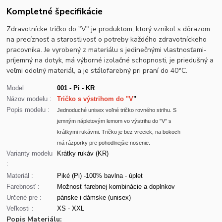
Kompletné špecifikácie
Zdravotnícke tričko do "V" je produktom, ktorý vznikol s dôrazom
na precíznosť a starostlivosť o potreby každého zdravotníckeho
pracovníka. Je vyrobený z materiálu s jedinečnými vlastnosťami-
príjemný na dotyk, má výborné izolačné schopnosti, je priedušný a
veľmi odolný materiál, a je stálofarebný pri praní do 40°C.
Model
001 - Pi - KR
Názov modelu :
Tričko s výstrihom do "V
"
Popis modelu :
Jednoduché unisex voľné tričko rovného strihu. S
jemným nápletovým lemom vo výstrihu do "V" s
krátkymi rukávmi. Tričko je bez vreciek, na bokoch
má rázporky pre pohodlnejšie nosenie.
Varianty modelu
Krátky rukáv (KR)
:
Materiál :
Piké (Pi) -100% bavlna - úplet
Farebnosť :
Možnosť farebnej kombinácie a doplnkov
Určené pre :
pánske i dámske (unisex)
Veľkosti :
XS - XXL
Popis Materiálu: