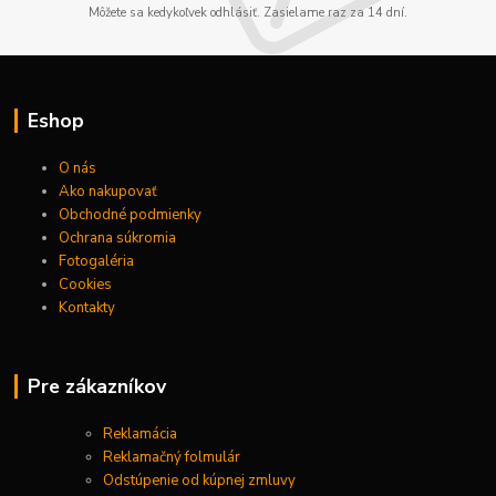
Môžete sa kedykoľvek odhlásiť. Zasielame raz za 14 dní.
Eshop
O nás
Ako nakupovať
Obchodné podmienky
Ochrana súkromia
Fotogaléria
Cookies
Kontakty
Pre zákazníkov
Reklamácia
Reklamačný folmulár
Odstúpenie od kúpnej zmluvy