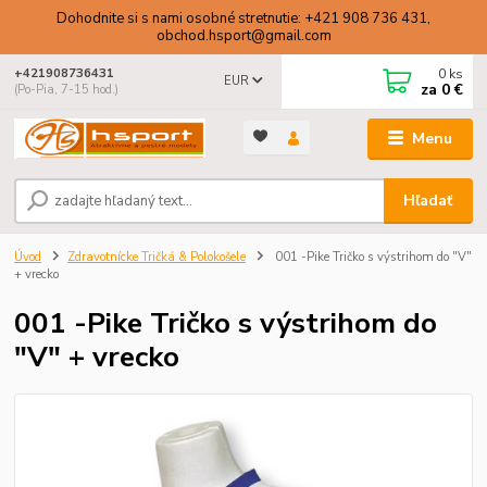
Dohodnite si s nami osobné stretnutie: +421 908 736 431,
obchod.hsport@gmail.com
0
ks
+421908736431
EUR
za
0 €
(Po-Pia, 7-15 hod.)
Menu
Hľadať
Úvod
Zdravotnícke Tričká & Polokošele
001 -Pike Tričko s výstrihom do "V"
+ vrecko
001 -Pike Tričko s výstrihom do
"V" + vrecko