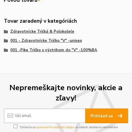
Pôvod tovaru
Tovar zaradený v kategóriách
Zdravotnícke Tričká & Polokošele
001 - Zdravotnícke Tričko "V" -unisex
001 -Pike Tričko s výstrihom do "V" -100%BA
Nepremeškajte novinky, akcie a
zľavy!
Prihlásiť sa
Súhlasím so
spracovaním osobných údajov
za účelom zasielania newslettera.