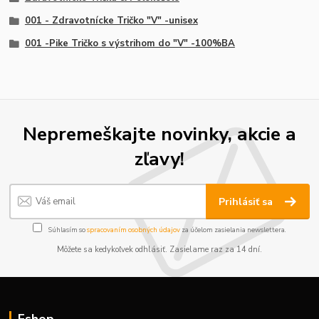
001 - Zdravotnícke Tričko "V" -unisex
001 -Pike Tričko s výstrihom do "V" -100%BA
Nepremeškajte novinky, akcie a
zľavy!
Prihlásiť sa
Súhlasím so
spracovaním osobných údajov
za účelom zasielania newslettera.
Môžete sa kedykoľvek odhlásiť. Zasielame raz za 14 dní.
Eshop