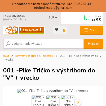
Dohodnite si s nami osobné stretnutie: +421 908 736 431,
obchod.hsport@gmail.com
0
ks
+421908736431
EUR
za
0 €
(Po-Pia, 7-15 hod.)
Menu
Hľadať
Úvod
Zdravotnícke Tričká & Polokošele
001 -Pike Tričko s výstrihom do "V"
+ vrecko
001 -Pike Tričko s výstrihom do
"V" + vrecko