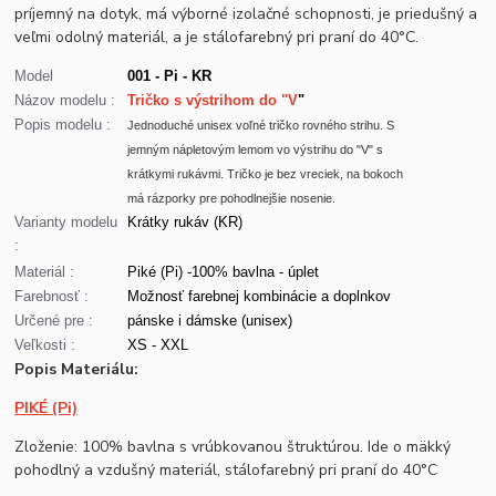
príjemný na dotyk, má výborné izolačné schopnosti, je priedušný a
veľmi odolný materiál, a je stálofarebný pri praní do 40°C.
Model
001 - Pi - KR
Názov modelu :
Tričko s výstrihom do "V
"
Popis modelu :
Jednoduché unisex voľné tričko rovného strihu. S
jemným nápletovým lemom vo výstrihu do "V" s
krátkymi rukávmi. Tričko je bez vreciek, na bokoch
má rázporky pre pohodlnejšie nosenie.
Varianty modelu
Krátky rukáv (KR)
:
Materiál :
Piké (Pi) -100% bavlna - úplet
Farebnosť :
Možnosť farebnej kombinácie a doplnkov
Určené pre :
pánske i dámske (unisex)
Veľkosti :
XS - XXL
Popis Materiálu:
PIKÉ (Pi)
Zloženie: 100% bavlna s vrúbkovanou štruktúrou. Ide o mäkký
pohodlný a vzdušný materiál, stálofarebný pri praní do 40°C