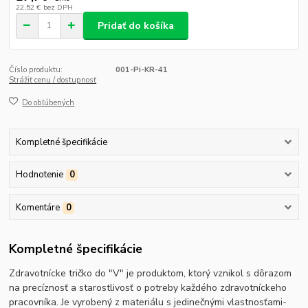
22,52 €
bez DPH
Pridať do košíka
Číslo produktu:
001-Pi-KR-41
Strážiť cenu / dostupnosť
Do obľúbených
Kompletné špecifikácie
Hodnotenie
0
Komentáre
0
Kompletné špecifikácie
Zdravotnícke tričko do "V" je produktom, ktorý vznikol s dôrazom
na precíznosť a starostlivosť o potreby každého zdravotníckeho
pracovníka. Je vyrobený z materiálu s jedinečnými vlastnosťami-