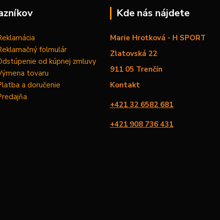
azníkov
Kde nás nájdete
Reklamácia
Marie Hrotková - H SPORT
Reklamačný folmulár
Zlatovská 22
Odstúpenie od kúpnej zmluvy
911 05 Trenčín
Výmena tovaru
Platba a doručenie
Kontakt
Predajňa
+421 32 6582 681
+421 908 736 431