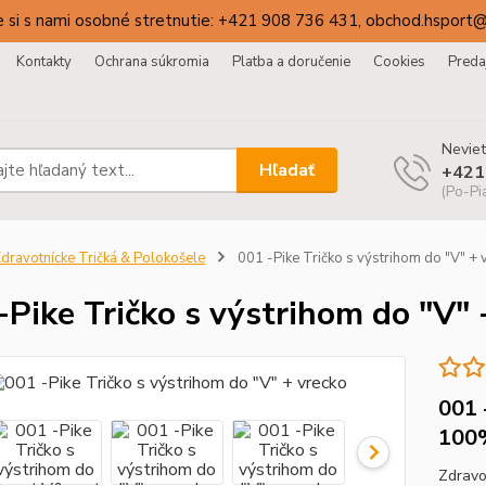
 si s nami osobné stretnutie: +421 908 736 431, obchod.hsport
Kontakty
Ochrana súkromia
Platba a doručenie
Cookies
Preda
Neviet
Hľadať
+421
(Po-Pi
dravotnícke Tričká & Polokošele
001 -Pike Tričko s výstrihom do "V" + 
-Pike Tričko s výstrihom do "V" 
001 
100
Zdravo