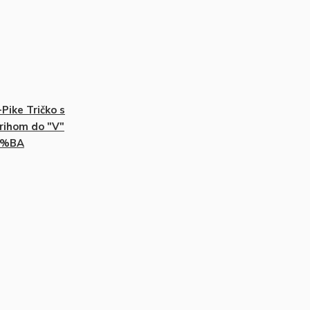
-Pike Tričko s
rihom do "V"
0%BA