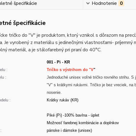
etné špecifikácie
Hodnotenie
0
tné špecifikácie
cke tričko do "V" je produktom, ktorý vznikol s dôrazom na prec
a. Je vyrobený z materiálu s jedinečnými vlastnosťami- príjemný 
lný materiál, a je stálofarebný pri praní do 40°C.
001 - Pi - KR
lu :
Tričko s výstrihom do "V
"
lu :
Jednoduché unisex voľné tričko rovného strihu. 
"V" s krátkymi rukávmi. Tričko je bez vreciek, na
nosenie.
delu :
Krátky rukáv (KR)
Piké (Pi) -100% bavlna - úplet
:
Možnosť farebnej kombinácie a doplnkov
:
pánske i dámske (unisex)