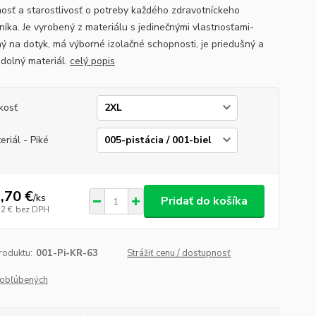
nosť a starostlivosť o potreby každého zdravotníckeho
níka. Je vyrobený z materiálu s jedinečnými vlastnosťami-
ný na dotyk, má výborné izolačné schopnosti, je priedušný a
odolný materiál.
celý popis
kosť
eriál - Piké
,70 €
/
ks
Pridať do košíka
52 €
bez DPH
roduktu:
001-Pi-KR-63
Strážiť cenu / dostupnosť
obľúbených