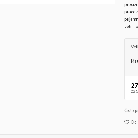
precíz
pracov
príjem
veľmi 
Veľ
Mat
27
22,
Číslo p
Do 