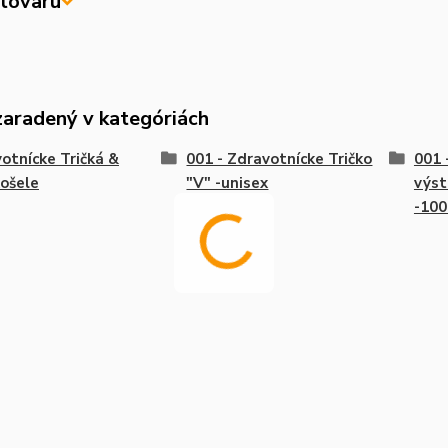
tovaru
zaradený v kategóriách
otnícke Tričká &
001 - Zdravotnícke Tričko
001 
ošele
"V" -unisex
výst
-10