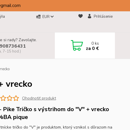
@gmail.com
jňa
Prihlásenie
EUR
e si rady? Zavolajte.
0
ks
908736431
za
0 €
a, 7-15 hod.)
vrecko
+ vrecko
Ohodnotiť produkt
- Pike Tričko s výstrihom do "V" + vrecko
%BA pique
tnícke tričko do "V" je produktom, ktorý vznikol s dôrazom na