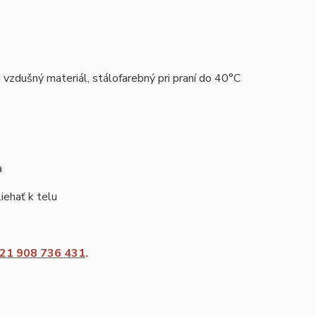
vzdušný materiál, stálofarebný pri praní do 40°C
a
iehať k telu
21 908 736 431
.