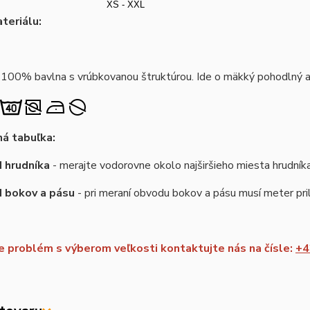
XS - XXL
teriálu:
 100% bavlna s vrúbkovanou štruktúrou. Ide o mäkký pohodlný a 
á tabuľka:
 hrudníka
- merajte vodorovne okolo najširšieho miesta hrudník
d bokov a pásu
- pri meraní obvodu bokov a pásu musí meter pril
 problém s výberom veľkosti kontaktujte nás na čísle:
+4