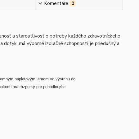
Komentáre
0
íznosť a starostlivosť o potreby každého zdravotníckeho
na dotyk, má výborné izolačné schopnosti, je priedušný a
S jemným nápletovým lemom vo výstrihu do
 bokoch má rázporky pre pohodlnejšie