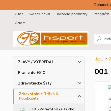
Dohodnite
O nás
Ako nakupovať
Obchodné podmienky
Fotogaléria
Oznam
Úvod
Z
ZĽAVY / VÝPREDAJ
001 
Pranie do 95°C
Zdravotnícke Šaty
Zdravotnícke Tričká &
Polokošele
001 - Zdravotnícke Tričko