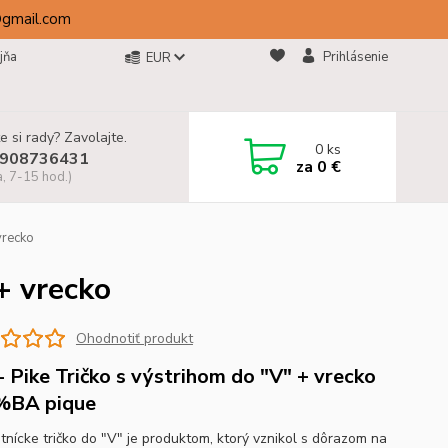
@gmail.com
jňa
Prihlásenie
EUR
e si rady? Zavolajte.
0
ks
908736431
za
0 €
a, 7-15 hod.)
vrecko
+ vrecko
Ohodnotiť produkt
- Pike Tričko s výstrihom do "V" + vrecko
%BA pique
tnícke tričko do "V" je produktom, ktorý vznikol s dôrazom na