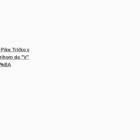
-Pike Tričko s
rihom do "V"
0%BA