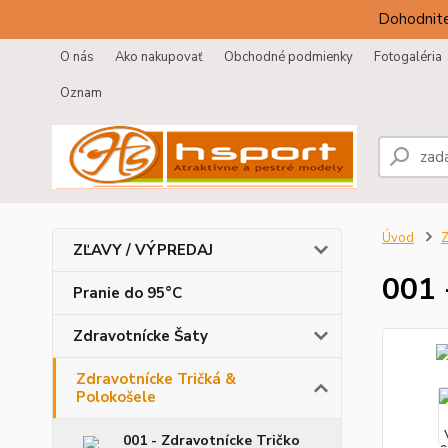
Dohodnite
O nás
Ako nakupovať
Obchodné podmienky
Fotogaléria
Oznam
Úvod
Z
ZĽAVY / VÝPREDAJ
001 
Pranie do 95°C
Zdravotnícke Šaty
Zdravotnícke Tričká &
Polokošele
001 - Zdravotnícke Tričko