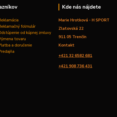
azníkov
Kde nás nájdete
Reklamácia
Marie Hrotková - H SPORT
Reklamačný folmulár
Zlatovská 22
Odstúpenie od kúpnej zmluvy
911 05 Trenčín
Výmena tovaru
Platba a doručenie
Kontakt
Predajňa
+421 32 6582 681
+421 908 736 431