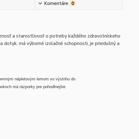
Komentáre
0
íznosť a starostlivosť o potreby každého zdravotníckeho
na dotyk, má výborné izolačné schopnosti, je priedušný a
S jemným nápletovým lemom vo výstrihu do
 bokoch má rázporky pre pohodlnejšie