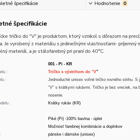
etné špecifikácie
Hodnotenie
0
tné špecifikácie
cke tričko do "V" je produktom, ktorý vznikol s dôrazom na prec
a. Je vyrobený z materiálu s jedinečnými vlastnosťami- príjemný 
lný materiál, a je stálofarebný pri praní do 40°C.
001 - Pi - KR
lu :
Tričko s výstrihom do "V
"
lu :
Jednoduché unisex voľné tričko rovného strihu. 
"V" s krátkymi rukávmi. Tričko je bez vreciek, na
nosenie.
delu :
Krátky rukáv (KR)
Piké (Pi) -100% bavlna - úplet
:
Možnosť farebnej kombinácie a doplnkov
:
pánske i dámske (unisex)