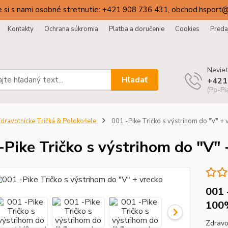
 si s nami osobné stretnutie: +421 908 736 431, obchod.hsport
Kontakty
Ochrana súkromia
Platba a doručenie
Cookies
Preda
Neviet
Hľadať
+421
(Po-Pi
dravotnícke Tričká & Polokošele
001 -Pike Tričko s výstrihom do "V" + 
-Pike Tričko s výstrihom do "V" 
001 
100
Zdravo