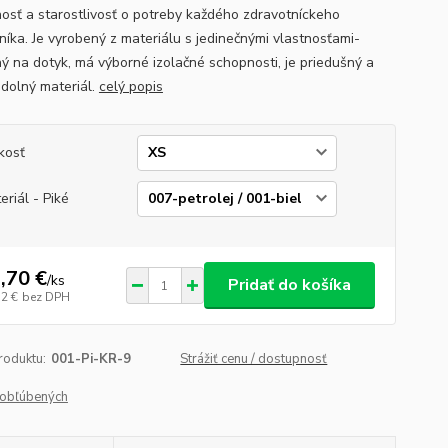
nosť a starostlivosť o potreby každého zdravotníckeho
níka. Je vyrobený z materiálu s jedinečnými vlastnosťami-
ný na dotyk, má výborné izolačné schopnosti, je priedušný a
odolný materiál.
celý popis
kosť
eriál - Piké
,70 €
/
ks
Pridať do košíka
52 €
bez DPH
roduktu:
001-Pi-KR-9
Strážiť cenu / dostupnosť
obľúbených