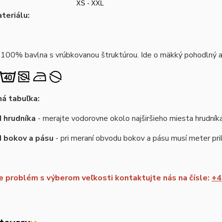
XS - XXL
teriálu:
 100% bavlna s vrúbkovanou štruktúrou. Ide o mäkký pohodlný a 
á tabuľka:
 hrudníka
- merajte vodorovne okolo najširšieho miesta hrudník
d bokov a pásu
- pri meraní obvodu bokov a pásu musí meter pril
 problém s výberom veľkosti kontaktujte nás na čísle:
+4