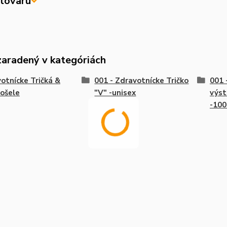
tovaru
zaradený v kategóriách
otnícke Tričká &
001 - Zdravotnícke Tričko
001 
ošele
"V" -unisex
výst
-10