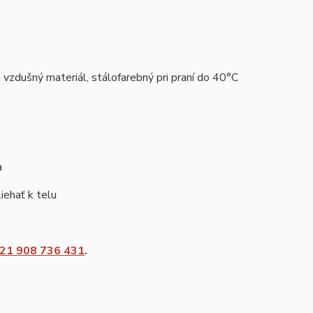
vzdušný materiál, stálofarebný pri praní do 40°C
a
iehať k telu
21 908 736 431
.