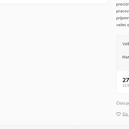
precíz
pracov
príjem
veľmi 
Veľ
Mat
27
22,
Číslo p
Do 