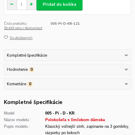
Pridať do košíka
Číslo produktu:
005-Pi-D-KR-121
Strážiť cenu / dostupnosť
Do obľúbených
Kompletné špecifikácie
Hodnotenie
0
Komentáre
0
Kompletné špecifikácie
Model
005 - Pi - D - KR
Názov modelu :
Polokošeľa s límčekom dámska
Popis modelu :
Klasický voľnejší strih, zapínanie na 3 gombíky,
rázporky po bokoch