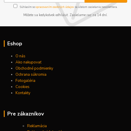
Súhlasím so
spracovaním osobných údajov
za účelom zasielania newslettera.
Môžete sa kedykoľvek odhlásiť. Zasielame raz za 14 dní.
Eshop
O nás
Ako nakupovať
Obchodné podmienky
Ochrana súkromia
Fotogaléria
Cookies
Kontakty
Pre zákazníkov
Reklamácia