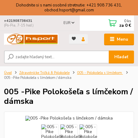
Dohodnite si s nami osobné stretnutie: +421 908 736 431,
obchod.hsport@gmail.com
0
ks
+421908736431
EUR
za
0 €
(Po-Pia, 7-15 hod.)
Menu
Hľadať
Úvod
Zdravotnícke Tričká & Polokošele
005 - Polokošeľa s límčekom
005 -Pike Polokošeľa s límčekom / dámska
005 -Pike Polokošeľa s límčekom /
dámska