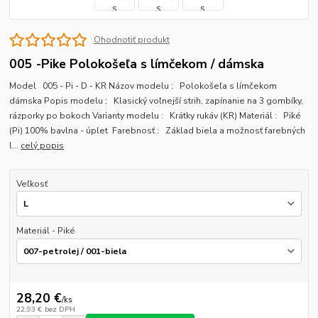
Ohodnotiť produkt
005 -Pike Polokošeľa s límčekom / dámska
Model 005 - Pi - D - KR Názov modelu : Polokošeľa s límčekom
dámska Popis modelu : Klasický voľnejší strih, zapínanie na 3 gombíky,
rázporky po bokoch Varianty modelu : Krátky rukáv (KR) Materiál : Piké
(Pi) 100% bavlna - úplet Farebnosť : Základ biela a možnosť farebných
l...
celý popis
Veľkosť
Materiál - Piké
28,20 €
/
ks
22,93 €
bez DPH