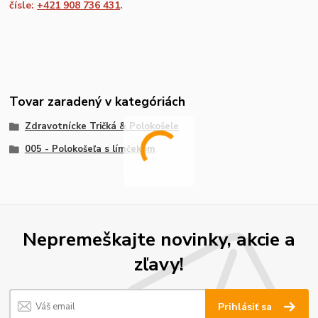
čísle:
+421 908 736 431
.
Tovar zaradený v kategóriách
Zdravotnícke Tričká & Polokošele
005 - Polokošeľa s límčekom
Nepremeškajte novinky, akcie a
zľavy!
Prihlásiť sa