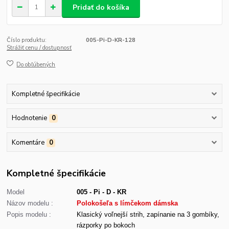
Pridať do košíka
Číslo produktu:
005-Pi-D-KR-128
Strážiť cenu / dostupnosť
Do obľúbených
Kompletné špecifikácie
Hodnotenie
0
Komentáre
0
Kompletné špecifikácie
Model
005 - Pi - D - KR
Názov modelu :
Polokošeľa s límčekom dámska
Popis modelu :
Klasický voľnejší strih, zapínanie na 3 gombíky,
rázporky po bokoch