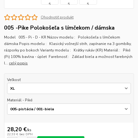
Ohodnotiť produkt
005 -Pike Polokošeľa s límčekom / dámska
Model 005 - Pi - D - KR Názov modelu : Polokošeľa s límčekom
dámska Popis modelu : Klasický voľnejší strih, zapínanie na 3 gombíky,
rázporky po bokoch Varianty modelu : Krátky rukáv (KR) Materiál : Piké
(Pi) 100% bavlna - úplet Farebnosť : Základ biela a možnosť farebných
l...
celý popis
Veľkosť
Materiál - Piké
28,20 €
/
ks
22,93 €
bez DPH