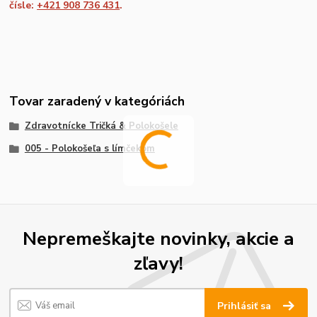
čísle:
+421 908 736 431
.
Tovar zaradený v kategóriách
Zdravotnícke Tričká & Polokošele
005 - Polokošeľa s límčekom
Nepremeškajte novinky, akcie a
zľavy!
Prihlásiť sa