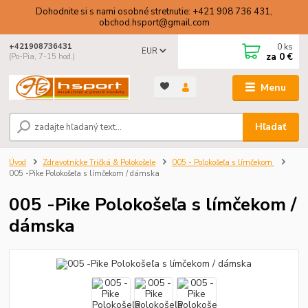
Dohodnite si s nami osobné stretnutie: +421 908 736 431,
obchod.hsport@gmail.com
0
ks
+421908736431
EUR
za
0 €
(Po-Pia, 7-15 hod.)
Menu
Hľadať
Úvod
Zdravotnícke Tričká & Polokošele
005 - Polokošeľa s límčekom
005 -Pike Polokošeľa s límčekom / dámska
005 -Pike Polokošeľa s límčekom /
dámska