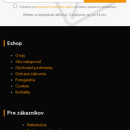
Súhlasím so
spracovaním osobných údajov
za účelom zasielania newslettera.
Môžete sa kedykoľvek odhlásiť. Zasielame raz za 14 dní.
Eshop
O nás
Ako nakupovať
Obchodné podmienky
Ochrana súkromia
Fotogaléria
Cookies
Kontakty
Pre zákazníkov
Reklamácia