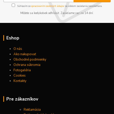
Súhlasím so
spracovaním osobných údajov
za účelom zasielania newslettera.
Môžete sa kedykoľvek odhlásiť. Zasielame raz za 14 dní.
Eshop
O nás
Ako nakupovať
Obchodné podmienky
Ochrana súkromia
Fotogaléria
Cookies
Kontakty
Pre zákazníkov
Reklamácia