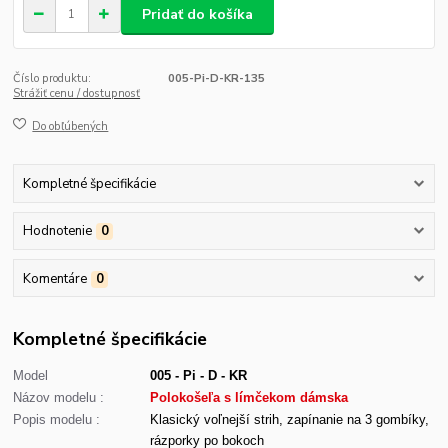
Pridať do košíka
Číslo produktu:
005-Pi-D-KR-135
Strážiť cenu / dostupnosť
Do obľúbených
Kompletné špecifikácie
Hodnotenie
0
Komentáre
0
Kompletné špecifikácie
Model
005 - Pi - D - KR
Názov modelu :
Polokošeľa s límčekom dámska
Popis modelu :
Klasický voľnejší strih, zapínanie na 3 gombíky,
rázporky po bokoch