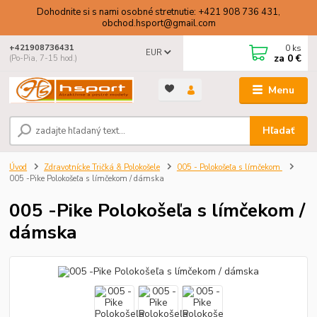
Dohodnite si s nami osobné stretnutie: +421 908 736 431,
obchod.hsport@gmail.com
0
ks
+421908736431
EUR
za
0 €
(Po-Pia, 7-15 hod.)
Menu
Hľadať
Úvod
Zdravotnícke Tričká & Polokošele
005 - Polokošeľa s límčekom
005 -Pike Polokošeľa s límčekom / dámska
005 -Pike Polokošeľa s límčekom /
dámska