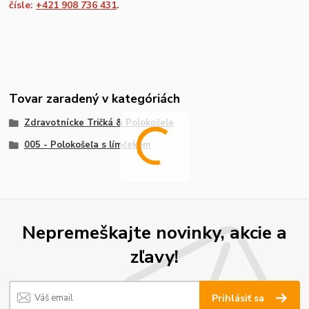
čísle:
+421 908 736 431
.
Tovar zaradený v kategóriách
Zdravotnícke Tričká & Polokošele
005 - Polokošeľa s límčekom
Nepremeškajte novinky, akcie a
zľavy!
Prihlásiť sa