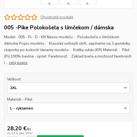
Ohodnotiť produkt
005 -Pike Polokošeľa s límčekom / dámska
Model 005 - Pi - D - KR Názov modelu : Polokošeľa s límčekom
dámska Popis modelu : Klasický voľnejší strih, zapínanie na 3 gombíky,
rázporky po bokoch Varianty modelu : Krátky rukáv (KR) Materiál : Piké
(Pi) 100% bavlna - úplet Farebnosť : Základ biela a možnosť farebných
l...
celý popis
Veľkosť
Materiál - Piké
28,20 €
/
ks
22,93 €
bez DPH