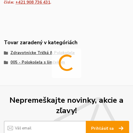
čísle:
+421 908 736 431
.
Tovar zaradený v kategóriách
Zdravotnícke Tričká & Polokošele
005 - Polokošeľa s límčekom
Nepremeškajte novinky, akcie a
zľavy!
Prihlásiť sa