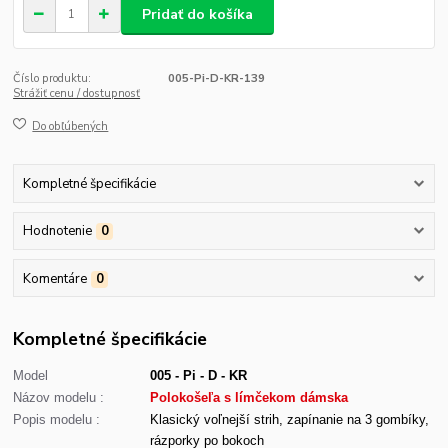
Pridať do košíka
Číslo produktu:
005-Pi-D-KR-139
Strážiť cenu / dostupnosť
Do obľúbených
Kompletné špecifikácie
Hodnotenie
0
Komentáre
0
Kompletné špecifikácie
Model
005 - Pi - D - KR
Názov modelu :
Polokošeľa s límčekom dámska
Popis modelu :
Klasický voľnejší strih, zapínanie na 3 gombíky,
rázporky po bokoch