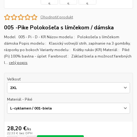
Ohodnotiť produkt
005 -Pike Polokošeľa s límčekom / dámska
Model 005 - Pi - D - KR Názov modelu : Polokošeľa s límčekom
dámska Popis modelu : Klasický voľnejší strih, zapínanie na 3 gombíky,
rázporky po bokoch Varianty modelu : Krátky rukáv (KR) Materiál : Piké
(Pi) 100% bavlna - úplet Farebnosť : Základ biela a možnosť farebných
l...
celý popis
Veľkosť
Materiál - Piké
28,20 €
/
ks
22,93 €
bez DPH