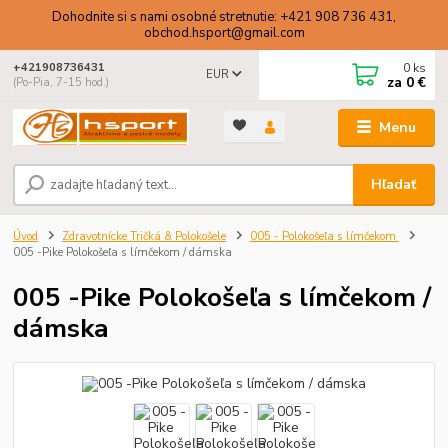
Dohodnite si s nami osobné stretnutie: +421 908 736 431,
obchod.hsport@gmail.com
0
ks
+421908736431
EUR
za
0 €
(Po-Pia, 7-15 hod.)
Menu
Hľadať
Úvod
Zdravotnícke Tričká & Polokošele
005 - Polokošeľa s límčekom
005 -Pike Polokošeľa s límčekom / dámska
005 -Pike Polokošeľa s límčekom /
dámska