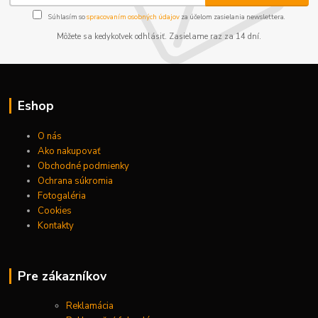
Súhlasím so
spracovaním osobných údajov
za účelom zasielania newslettera.
Môžete sa kedykoľvek odhlásiť. Zasielame raz za 14 dní.
Eshop
O nás
Ako nakupovať
Obchodné podmienky
Ochrana súkromia
Fotogaléria
Cookies
Kontakty
Pre zákazníkov
Reklamácia