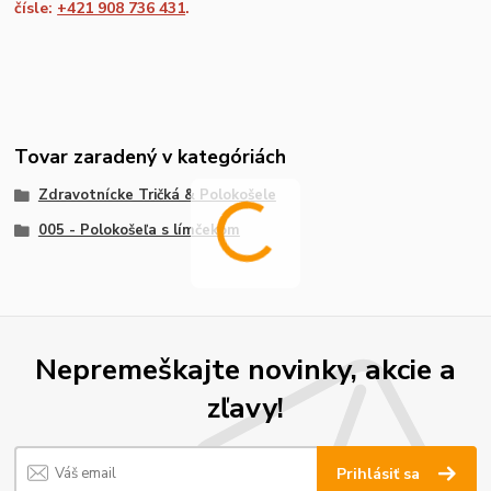
čísle:
+421 908 736 431
.
Tovar zaradený v kategóriách
Zdravotnícke Tričká & Polokošele
005 - Polokošeľa s límčekom
Nepremeškajte novinky, akcie a
zľavy!
Prihlásiť sa