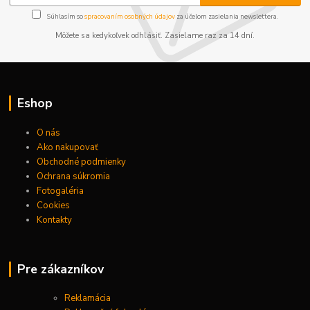
Súhlasím so
spracovaním osobných údajov
za účelom zasielania newslettera.
Môžete sa kedykoľvek odhlásiť. Zasielame raz za 14 dní.
Eshop
O nás
Ako nakupovať
Obchodné podmienky
Ochrana súkromia
Fotogaléria
Cookies
Kontakty
Pre zákazníkov
Reklamácia