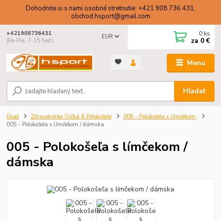
Dohodnite si s nami osobné stretnutie: +421 908 736 431,
obchod.hsport@gmail.com
0
ks
+421908736431
EUR
za
0 €
(Po-Pia, 7-15 hod.)
Menu
Hľadať
Úvod
Zdravotnícke Tričká & Polokošele
005 - Polokošeľa s límčekom
005 - Polokošeľa s límčekom / dámska
005 - Polokošeľa s límčekom /
dámska