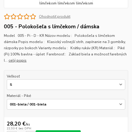
Ohodnotiť produkt
005 - Polokošeľa s límčekom / dámska
Model 005 - Pi - D - KR Názov modelu : Polokošeľa s límčekom
dámska Popis modelu : Klasický voľnejší strih, zapínanie na 3 gombíky,
rázporky po bokoch Varianty modelu : Krátky rukáv (KR) Materiál : Piké
(Pi) 100% bavlna - úplet Farebnosť : Základ biela a možnosť farebných
l...
celý popis
Veľkosť
Materiál - Piké
28,20 €
/
ks
22,93 €
bez DPH