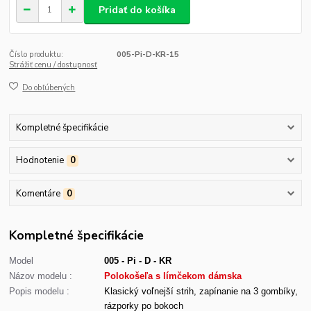
Pridať do košíka
Číslo produktu:
005-Pi-D-KR-15
Strážiť cenu / dostupnosť
Do obľúbených
Kompletné špecifikácie
Hodnotenie
0
Komentáre
0
Kompletné špecifikácie
Model
005 - Pi - D - KR
Názov modelu :
Polokošeľa s límčekom dámska
Popis modelu :
Klasický voľnejší strih, zapínanie na 3 gombíky,
rázporky po bokoch