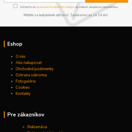
Súhlasím so
spracovaním osobných údajov
za účelom zasielania newslettera.
Môžete sa kedykoľvek odhlásiť. Zasielame raz za 14 dní.
Eshop
O nás
Ako nakupovať
Obchodné podmienky
Ochrana súkromia
Fotogaléria
Cookies
Kontakty
Pre zákazníkov
Reklamácia