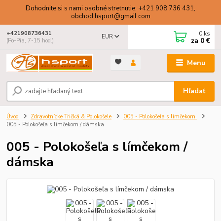
Dohodnite si s nami osobné stretnutie: +421 908 736 431,
obchod.hsport@gmail.com
0
ks
+421908736431
EUR
za
0 €
(Po-Pia, 7-15 hod.)
Menu
Hľadať
Úvod
Zdravotnícke Tričká & Polokošele
005 - Polokošeľa s límčekom
005 - Polokošeľa s límčekom / dámska
005 - Polokošeľa s límčekom /
dámska