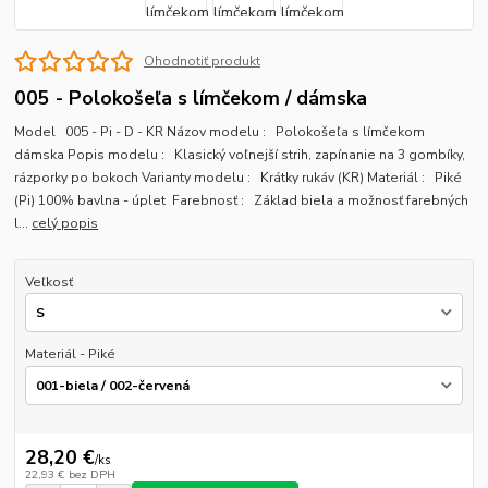
Ohodnotiť produkt
005 - Polokošeľa s límčekom / dámska
Model 005 - Pi - D - KR Názov modelu : Polokošeľa s límčekom
dámska Popis modelu : Klasický voľnejší strih, zapínanie na 3 gombíky,
rázporky po bokoch Varianty modelu : Krátky rukáv (KR) Materiál : Piké
(Pi) 100% bavlna - úplet Farebnosť : Základ biela a možnosť farebných
l...
celý popis
Veľkosť
Materiál - Piké
28,20 €
/
ks
22,93 €
bez DPH