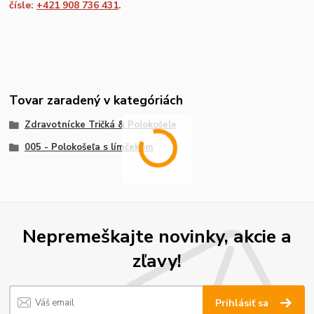
čísle:
+421 908 736 431
.
Tovar zaradený v kategóriách
Zdravotnícke Tričká & Polokošele
005 - Polokošeľa s límčekom
Nepremeškajte novinky, akcie a
zľavy!
Prihlásiť sa