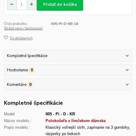
Pridať do košíka
Číslo produktu:
005-Pi-D-KR-16
Strážiť cenu / dostupnosť
Do obľúbených
Kompletné špecifikácie
Hodnotenie
0
Komentáre
0
Kompletné špecifikácie
Model
005 - Pi - D - KR
Názov modelu :
Polokošeľa s límčekom dámska
Popis modelu :
Klasický voľnejší strih, zapínanie na 3 gombíky,
rázporky po bokoch