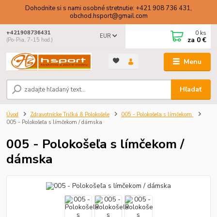
Dohodnite si s nami osobné stretnutie: +421 908 736 431,
obchod.hsport@gmail.com
0
ks
+421908736431
EUR
za
0 €
(Po-Pia, 7-15 hod.)
Menu
Hľadať
Úvod
Zdravotnícke Tričká & Polokošele
005 - Polokošeľa s límčekom
005 - Polokošeľa s límčekom / dámska
005 - Polokošeľa s límčekom /
dámska