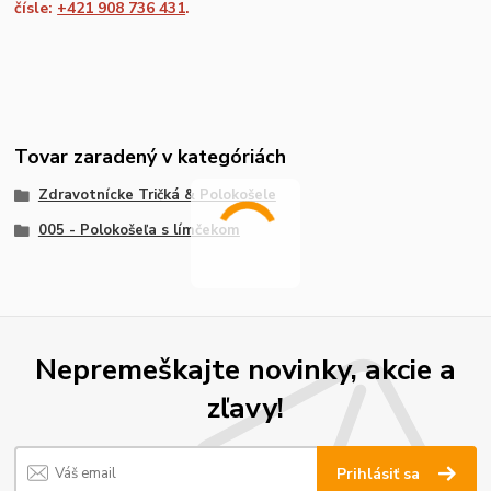
čísle:
+421 908 736 431
.
Tovar zaradený v kategóriách
Zdravotnícke Tričká & Polokošele
005 - Polokošeľa s límčekom
Nepremeškajte novinky, akcie a
zľavy!
Prihlásiť sa