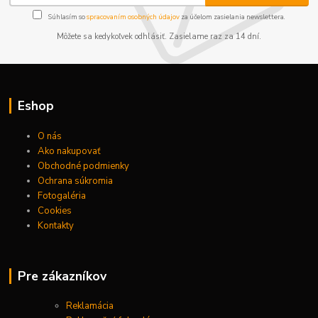
Súhlasím so
spracovaním osobných údajov
za účelom zasielania newslettera.
Môžete sa kedykoľvek odhlásiť. Zasielame raz za 14 dní.
Eshop
O nás
Ako nakupovať
Obchodné podmienky
Ochrana súkromia
Fotogaléria
Cookies
Kontakty
Pre zákazníkov
Reklamácia