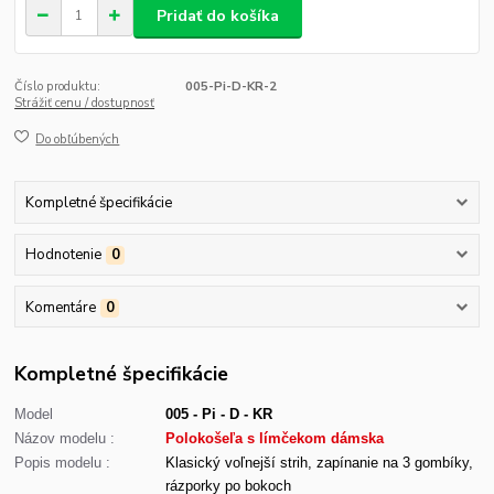
Pridať do košíka
Číslo produktu:
005-Pi-D-KR-2
Strážiť cenu / dostupnosť
Do obľúbených
Kompletné špecifikácie
Hodnotenie
0
Komentáre
0
Kompletné špecifikácie
Model
005 - Pi - D - KR
Názov modelu :
Polokošeľa s límčekom dámska
Popis modelu :
Klasický voľnejší strih, zapínanie na 3 gombíky,
rázporky po bokoch