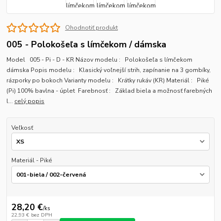
Ohodnotiť produkt
005 - Polokošeľa s límčekom / dámska
Model 005 - Pi - D - KR Názov modelu : Polokošeľa s límčekom
dámska Popis modelu : Klasický voľnejší strih, zapínanie na 3 gombíky,
rázporky po bokoch Varianty modelu : Krátky rukáv (KR) Materiál : Piké
(Pi) 100% bavlna - úplet Farebnosť : Základ biela a možnosť farebných
l...
celý popis
Veľkosť
Materiál - Piké
28,20 €
/
ks
22,93 €
bez DPH