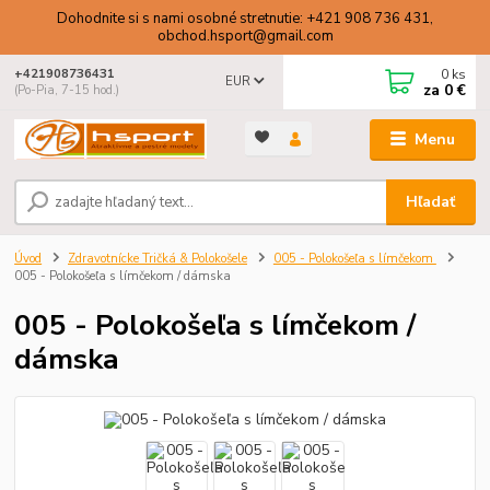
Dohodnite si s nami osobné stretnutie: +421 908 736 431,
obchod.hsport@gmail.com
0
ks
+421908736431
EUR
za
0 €
(Po-Pia, 7-15 hod.)
Menu
Hľadať
Úvod
Zdravotnícke Tričká & Polokošele
005 - Polokošeľa s límčekom
005 - Polokošeľa s límčekom / dámska
005 - Polokošeľa s límčekom /
dámska