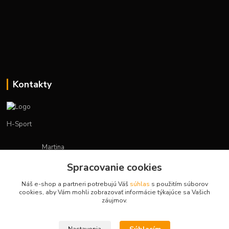
Kontakty
H-Sport
Martina
+421908736431
Spracovanie cookies
(Po-Pia, 7-15 hod.)
Náš e-shop a partneri potrebujú Váš
súhlas
s použitím súborov
obchod.hsport@gmail.com
cookies, aby Vám mohli zobrazovať informácie týkajúce sa Vašich
záujmov.