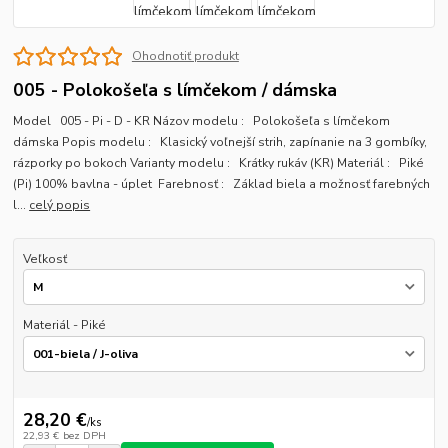
Ohodnotiť produkt
005 - Polokošeľa s límčekom / dámska
Model 005 - Pi - D - KR Názov modelu : Polokošeľa s límčekom
dámska Popis modelu : Klasický voľnejší strih, zapínanie na 3 gombíky,
rázporky po bokoch Varianty modelu : Krátky rukáv (KR) Materiál : Piké
(Pi) 100% bavlna - úplet Farebnosť : Základ biela a možnosť farebných
l...
celý popis
Veľkosť
Materiál - Piké
28,20 €
/
ks
22,93 €
bez DPH