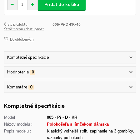
Pridať do košíka
Číslo produktu:
005-Pi-D-KR-40
Strážiť cenu / dostupnosť
Do obľúbených
Kompletné špecifikácie
Hodnotenie
0
Komentáre
0
Kompletné špecifikácie
Model
005 - Pi - D - KR
Názov modelu :
Polokošeľa s límčekom dámska
Popis modelu :
Klasický voľnejší strih, zapínanie na 3 gombíky,
rázporky po bokoch