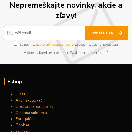
Nepremeškajte novinky, akcie a
zľavy!
Prihlásiť sa
Súhlasím so
spracovaním osobných údajov
za účelom zasielania newslettera.
Môžete sa kedykoľvek odhlásiť. Zasielame raz za 14 dní.
Eshop
O nás
Ako nakupovať
Obchodné podmienky
Ochrana súkromia
Fotogaléria
Cookies
Kontakty