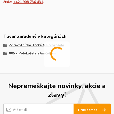
čísle:
+421 908 736 431
.
Tovar zaradený v kategóriách
Zdravotnícke Tričká & Polokošele
005 - Polokošeľa s límčekom
Nepremeškajte novinky, akcie a
zľavy!
Prihlásiť sa