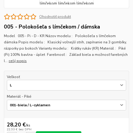
Ohodnotiť produkt
005 - Polokošeľa s límčekom / dámska
Model 005 - Pi - D - KR Názov modelu : Polokošeľa s límčekom
dámska Popis modelu : Klasický voľnejší strih, zapínanie na 3 gombíky,
rázporky po bokoch Varianty modelu : Krátky rukáv (KR) Materiál : Piké
(Pi) 100% bavlna - úplet Farebnosť : Základ biela a možnosť farebných
l...
celý popis
Veľkosť
Materiál - Piké
28,20 €
/
ks
22,93 €
bez DPH