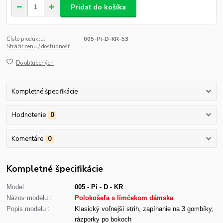
Pridať do košíka
Číslo produktu:
005-Pi-D-KR-53
Strážiť cenu / dostupnosť
Do obľúbených
Kompletné špecifikácie
Hodnotenie
0
Komentáre
0
Kompletné špecifikácie
Model
005 - Pi - D - KR
Názov modelu :
Polokošeľa s límčekom dámska
Popis modelu :
Klasický voľnejší strih, zapínanie na 3 gombíky,
rázporky po bokoch