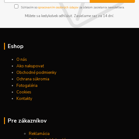
Súhlasím so
spracovaním osobných údajov
za účelom zasielania newslettera.
Môžete sa kedykoľvek odhlásiť. Zasielame raz za 14 dní.
Eshop
O nás
Ako nakupovať
Obchodné podmienky
Ochrana súkromia
Fotogaléria
Cookies
Kontakty
Pre zákazníkov
Reklamácia