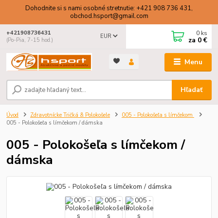
Dohodnite si s nami osobné stretnutie: +421 908 736 431,
obchod.hsport@gmail.com
0
ks
+421908736431
EUR
za
0 €
(Po-Pia, 7-15 hod.)
Menu
Hľadať
Úvod
Zdravotnícke Tričká & Polokošele
005 - Polokošeľa s límčekom
005 - Polokošeľa s límčekom / dámska
005 - Polokošeľa s límčekom /
dámska