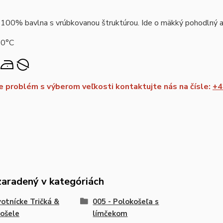
 100% bavlna s vrúbkovanou štruktúrou. Ide o mäkký pohodlný a 
40°C
 problém s výberom veľkosti kontaktujte nás na čísle:
+4
zaradený v kategóriách
otnícke Tričká &
005 - Polokošeľa s
ošele
límčekom