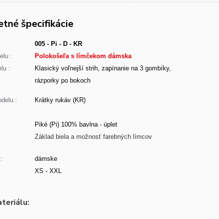
tné špecifikácie
005 - Pi - D - KR
lu :
Polokošeľa s límčekom dámska
lu :
Klasický voľnejší strih, zapínanie na 3 gombíky,
rázporky po bokoch
delu :
Krátky rukáv (KR)
Piké (Pi) 100% bavlna - úplet
:
Základ biela a možnosť farebných límcov
:
dámske
XS - XXL
teriálu: