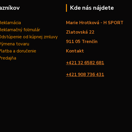
azníkov
Kde nás nájdete
Reklamácia
Marie Hrotková - H SPORT
Reklamačný folmulár
Zlatovská 22
Odstúpenie od kúpnej zmluvy
911 05 Trenčín
Výmena tovaru
Platba a doručenie
Kontakt
Predajňa
+421 32 6582 681
+421 908 736 431