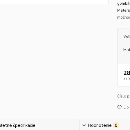
gombík
Materi
možnos
Veľ
Mat
28
22,
Číslo p
Do 
etné špecifikácie
Hodnotenie
0