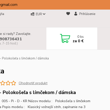
@gmail.com
jňa
Prihlásenie
EUR
e si rady? Zavolajte.
0
ks
908736431
za
0 €
a, 7-15 hod.)
- Polokošeľa s límčekom / dámska
ka
Ohodnotiť produkt
- Polokošeľa s límčekom / dámska
005 - Pi - D - KR Názov modelu : Polokošeľa s límčekom
 Popis modelu : Klasický voľnejší strih, zapínanie na 3