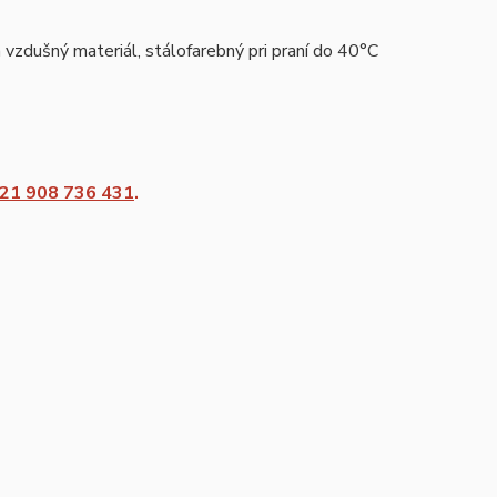
vzdušný materiál, stálofarebný pri praní do 40°C
21 908 736 431
.