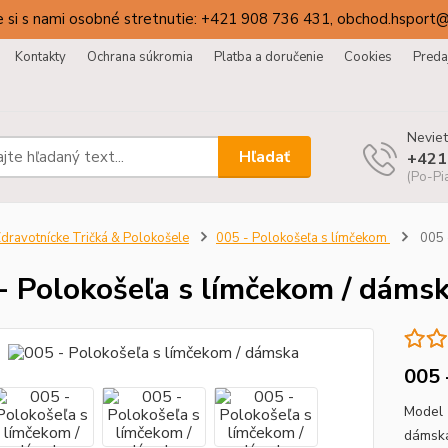
 si s nami osobné stretnutie: +421 908 736 431, obchod.hsport
Kontakty
Ochrana súkromia
Platba a doručenie
Cookies
Preda
Neviet
Hľadať
+421
(Po-Pi
dravotnícke Tričká & Polokošele
005 - Polokošeľa s límčekom
005 
- Polokošeľa s límčekom / dáms
005 
Model 
dámska