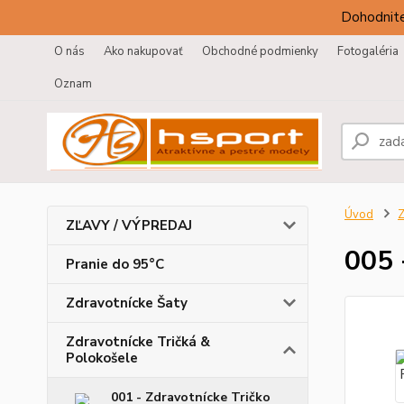
Dohodnite
O nás
Ako nakupovať
Obchodné podmienky
Fotogaléria
Oznam
Úvod
Z
ZĽAVY / VÝPREDAJ
005 
Pranie do 95°C
Zdravotnícke Šaty
Zdravotnícke Tričká &
Polokošele
001 - Zdravotnícke Tričko