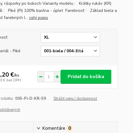
y, rázporky po bokoch Varianty modelu : Krátky rukáv (KR)
ál : Piké (Pi) 100% bavlna - úplet Farebnosť : Základ biela a
ť farebných l...
celý popis
kosť
eriál - Piké
,20 €
/
ks
Pridať do košíka
93 €
bez DPH
roduktu:
005-Pi-D-KR-59
Strážiť cenu / dostupnosť
obľúbených
Komentáre
0