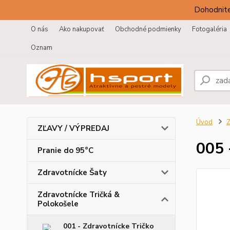
Dohodnite
O nás
Ako nakupovať
Obchodné podmienky
Fotogaléria
Oznam
Úvod
Z
ZĽAVY / VÝPREDAJ
005 
Pranie do 95°C
Zdravotnícke Šaty
Zdravotnícke Tričká &
Polokošele
001 - Zdravotnícke Tričko