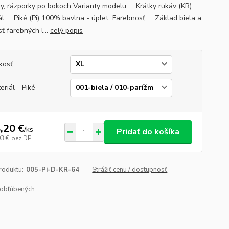
y, rázporky po bokoch Varianty modelu : Krátky rukáv (KR)
ál : Piké (Pi) 100% bavlna - úplet Farebnosť : Základ biela a
ť farebných l...
celý popis
kosť
eriál - Piké
,20 €
/
ks
Pridať do košíka
93 €
bez DPH
roduktu:
005-Pi-D-KR-64
Strážiť cenu / dostupnosť
obľúbených