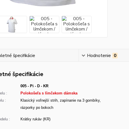
etné špecifikácie
Hodnotenie
0
tné špecifikácie
005 - Pi - D - KR
lu :
Polokošeľa s límčekom dámska
lu :
Klasický voľnejší strih, zapínanie na 3 gombíky,
rázporky po bokoch
delu :
Krátky rukáv (KR)