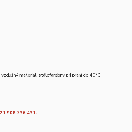
vzdušný materiál, stálofarebný pri praní do 40°C
21 908 736 431
.