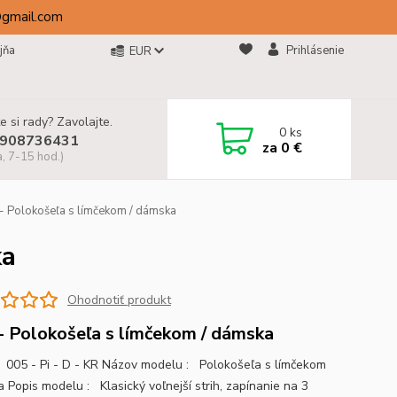
@gmail.com
jňa
Prihlásenie
EUR
e si rady? Zavolajte.
0
ks
908736431
za
0 €
a, 7-15 hod.)
- Polokošeľa s límčekom / dámska
ka
Ohodnotiť produkt
- Polokošeľa s límčekom / dámska
005 - Pi - D - KR Názov modelu : Polokošeľa s límčekom
 Popis modelu : Klasický voľnejší strih, zapínanie na 3