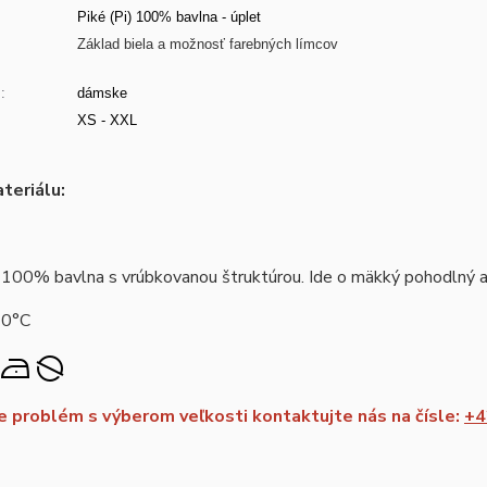
Piké (Pi) 100% bavlna - úplet
:
Základ biela a možnosť farebných límcov
:
dámske
XS - XXL
teriálu:
 100% bavlna s vrúbkovanou štruktúrou. Ide o mäkký pohodlný a 
40°C
 problém s výberom veľkosti kontaktujte nás na čísle:
+4