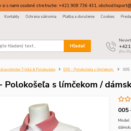
 si s nami osobné stretnutie: +421 908 736 431, obchod.hsport
Kontakty
Ochrana súkromia
Platba a doručenie
Cookies
Preda
Neviet
Hľadať
+421
(Po-Pi
dravotnícke Tričká & Polokošele
005 - Polokošeľa s límčekom
005 
- Polokošeľa s límčekom / dáms
005 
Model 
dámska