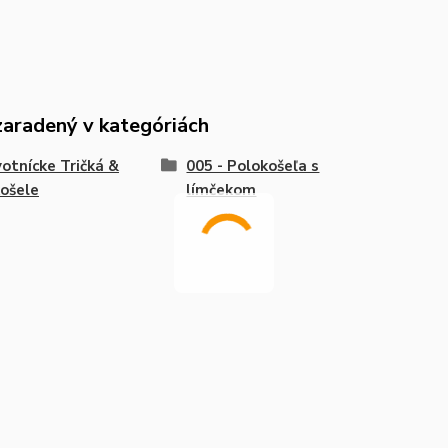
zaradený v kategóriách
otnícke Tričká &
005 - Polokošeľa s
ošele
límčekom