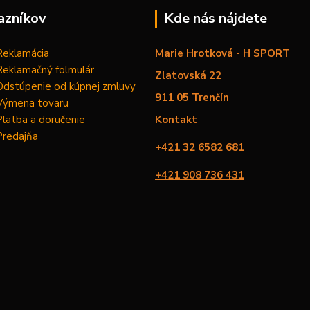
azníkov
Kde nás nájdete
Reklamácia
Marie Hrotková - H SPORT
Reklamačný folmulár
Zlatovská 22
Odstúpenie od kúpnej zmluvy
911 05 Trenčín
Výmena tovaru
Platba a doručenie
Kontakt
Predajňa
+421 32 6582 681
+421 908 736 431