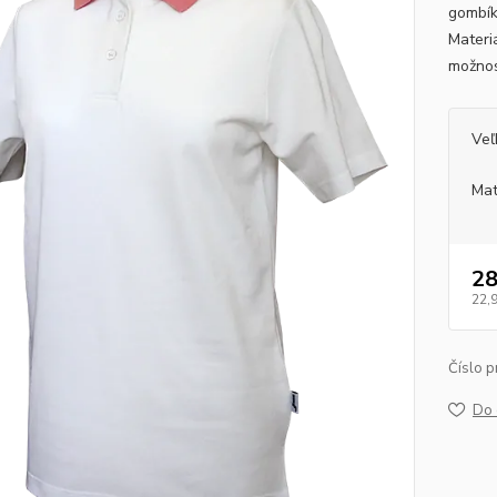
gombík
Materi
možnos
Veľ
Mat
28
22,
Číslo p
Do 