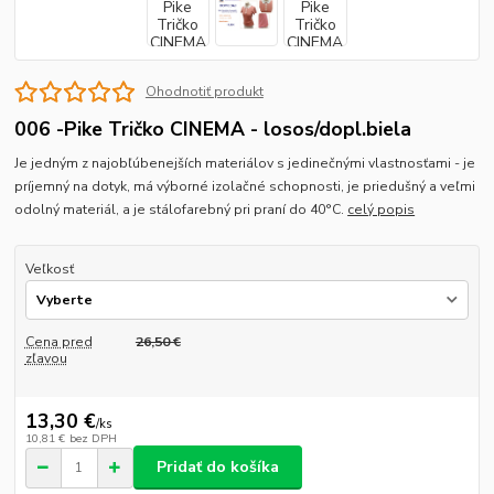
Ohodnotiť produkt
006 -Pike Tričko CINEMA - losos/dopl.biela
Je jedným z najobľúbenejších materiálov s jedinečnými vlastnosťami - je
príjemný na dotyk, má výborné izolačné schopnosti, je priedušný a veľmi
odolný materiál, a je stálofarebný pri praní do 40°C.
celý popis
Veľkosť
Cena pred
26,50 €
zľavou
13,30 €
/
ks
10,81 €
bez DPH
Pridať do košíka