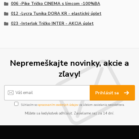
006 -Pike Tričko CINEMA s límcom -100%BA
012 -Lycra Tunika DORA KR - elastický úplet
023 -Interlok Tričko INTER - AKCIA úplet
Nepremeškajte novinky, akcie a
zľavy!
Prihlásiť sa
Súhlasím so
spracovaním osobných údajov
za účelom zasielania newslettera.
Môžete sa kedykoľvek odhlásiť. Zasielame raz za 14 dní.