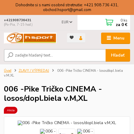
Dohodnite si s nami osobné stretnutie: +421 908 736 431,
obchod.hsport@gmail.com
0
ks
+421908736431
EUR
za
0 €
(Po-Pia, 7-15 hod.)
Menu
Hľadať
Úvod
ZĽAVY / VÝPREDAJ
006 -Pike Tričko CINEMA - losos/dopl.biela
v.M,XL
006 -Pike Tričko CINEMA -
losos/dopl.biela v.M,XL
Akcia