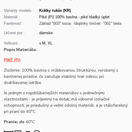
Varianty modelu :
Krátky rukáv (KR)
Materiál :
Piké (Pi) 100% bavlna - piké hladký úplet
Farebnosť :
Základ "003" losos /doplnky límček -"001" biela
Určené pre :
dá
mske
Veľkosti :
v.M, XL
Popis Materiálu:
PIKÉ (Pi)
Zloženie: 100% bavlna s vrúbkovanou štruktúrou, vyrobený z
bavlnenej priadze, čo zaručuje stabilný tvar odevu, pri
dodržiavanej údržbe.
Je jedným z najobľúbenejších materiálov s jedinečnými
vlastnosťami - je príjemný na dotyk, má výborné izolačné
schopnosti, je priedušný a veľmi odolný materiál, a je stálofarebný
pri praní do 40°C.
Prani
e: do
40°C