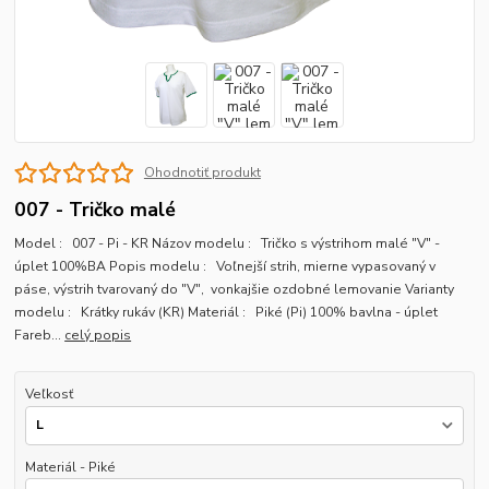
Ohodnotiť produkt
007 - Tričko malé
Model : 007 - Pi - KR Názov modelu : Tričko s výstrihom malé "V" -
úplet 100%BA Popis modelu : Voľnejší strih, mierne vypasovaný v
páse, výstrih tvarovaný do "V", vonkajšie ozdobné lemovanie Varianty
modelu : Krátky rukáv (KR) Materiál : Piké (Pi) 100% bavlna - úplet
Fareb...
celý popis
Veľkosť
Materiál - Piké