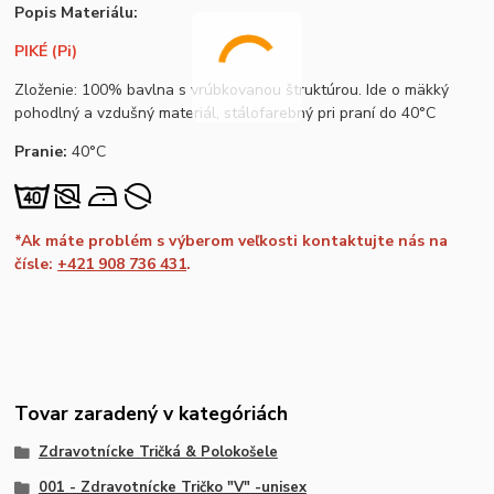
Popis Materiálu:
PIKÉ (Pi)
Zloženie: 100% bavlna s vrúbkovanou štruktúrou. Ide o mäkký
pohodlný a vzdušný materiál, stálofarebný pri praní do 40°C
Pranie:
40°C
*Ak máte problém s výberom veľkosti kontaktujte nás na
čísle:
+421 908 736 431
.
Tovar zaradený v kategóriách
Zdravotnícke Tričká & Polokošele
001 - Zdravotnícke Tričko "V" -unisex