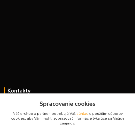
Kontakty
Spracovanie cookies
Náš e-shop a partneri potrebujú Váš
súhlas
s použitím súborov
H-Sport
cookies, aby Vám mohli zobrazovať informácie týkajúce sa Vašich
záujmov.
Martina
+421908736431