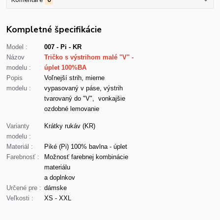
Kompletné špecifikácie
Model :
007 - Pi - KR
Názov
Tričko s výstrihom malé "V" -
modelu :
úplet 100%BA
Popis
Voľnejší strih, mierne
modelu :
vypasovaný v páse, výstrih
tvarovaný do "V", vonkajšie
ozdobné lemovanie
Varianty
Krátky rukáv (KR)
modelu :
Materiál :
Piké (Pi) 100% bavlna - úplet
Farebnosť :
Možnosť farebnej kombinácie
materiálu
a doplnkov
Určené pre :
dámske
Veľkosti :
XS - XXL