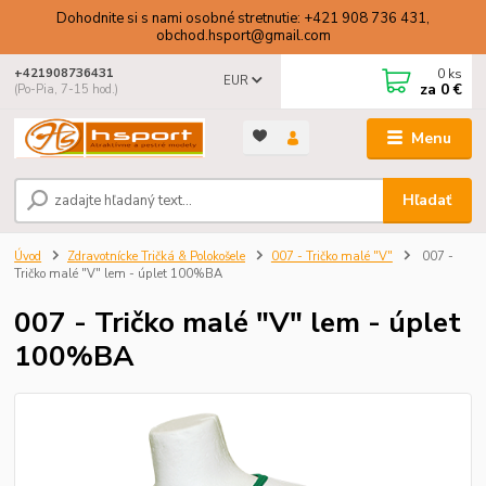
Dohodnite si s nami osobné stretnutie: +421 908 736 431,
obchod.hsport@gmail.com
0
ks
+421908736431
EUR
za
0 €
(Po-Pia, 7-15 hod.)
Menu
Hľadať
Úvod
Zdravotnícke Tričká & Polokošele
007 - Tričko malé "V"
007 -
Tričko malé "V" lem - úplet 100%BA
007 - Tričko malé "V" lem - úplet
100%BA