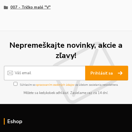
007 - Tričko malé "V"
Nepremeškajte novinky, akcie a
zľavy!
Prihlásiť sa
Súhlasím so
spracovaním osobných údajov
za účelom zasielania newslettera.
Môžete sa kedykoľvek odhlásiť. Zasielame raz za 14 dní.
Eshop