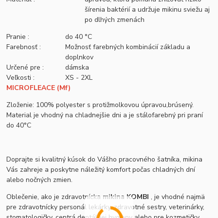
šírenia baktérií a udržuje mikinu sviežu aj
po dlhých zmenách
Pranie :
do 40 °C
Farebnosť :
Možnosť farebných kombinácií základu a
doplnkov
Určené pre :
dámska
Veľkosti :
XS - 2XL
MICROFLEACE (Mf)
Zloženie: 100% polyester s protižmolkovou úpravou,brúsený.
Material je vhodný na chladnejšie dni a je stálofarebný pri praní
do 40°C
Doprajte si kvalitný kúsok do Vášho pracovného šatníka, mikina
Vás zahreje a poskytne náležitý komfort počas chladných dní
alebo nočných zmien.
Oblečenie, ako je zdravotnícka
mikina KOMBI
, je vhodné najmä
pre zdravotnícky personál lekárky, zdravotné sestry, veterinárky,
stomatologičky, centrá dentálnej hygieny alebo pre kozmetičky,