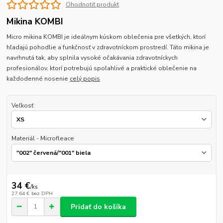
Ohodnotiť produkt
Mikina KOMBI
Micro mikina KOMBI je ideálnym kúskom oblečenia pre všetkých, ktorí
hľadajú pohodlie a funkčnosť v zdravotníckom prostredí. Táto mikina je
navrhnutá tak, aby splnila vysoké očakávania zdravotníckych
profesionálov, ktorí potrebujú spoľahlivé a praktické oblečenie na
každodenné nosenie
celý popis
Veľkosť
Materiál - Microfleace
34 €
/
ks
27,64 €
bez DPH
Pridať do košíka