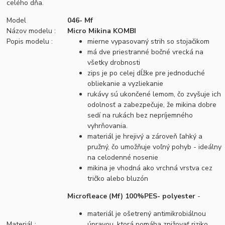
celého dňa.
Model
046- Mf
Názov modelu :
Micro Mikina KOMBI
Popis modelu :
mierne vypasovaný strih so stojačikom
má dve priestranné bočné vrecká na
všetky drobnosti
zips je po celej dĺžke pre jednoduché
obliekanie a vyzliekanie
rukávy sú ukončené lemom, čo zvyšuje ich
odolnosť a zabezpečuje, že mikina dobre
sedí na rukách bez nepríjemného
vyhrňovania.
materiál je hrejivý a zároveň ľahký a
pružný, čo umožňuje voľný pohyb - ideálny
na celodenné nosenie
mikina je vhodná ako vrchná vrstva cez
tričko alebo bluzón
Microfleace (Mf) 100%PES- polyester
-
materiál je ošetrený antimikrobiálnou
Materiál :
úpravou, ktorá pomáha znižovať riziko