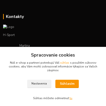
Kontakty
H-Sport
Martina
+421908736431
Spracovanie cookies
(Po-Pia, 7-15 hod.)
Náš e-shop a partneri potrebujú Váš
súhlas
s použitím súborov
obchod.hsport@gmail.com
cookies, aby Vám mohli zobrazovať informácie týkajúce sa Vašich
záujmov.
Súhlasím
Nastavenia
Vytvorené na
Eshop-rychlo.sk
Súhlas môžete odmietnuť
tu
.