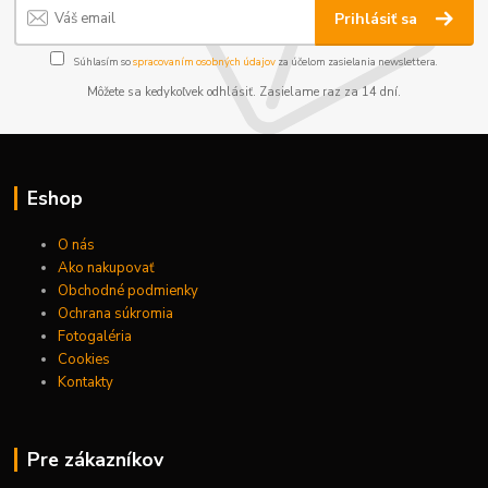
Prihlásiť sa
Súhlasím so
spracovaním osobných údajov
za účelom zasielania newslettera.
Môžete sa kedykoľvek odhlásiť. Zasielame raz za 14 dní.
Eshop
O nás
Ako nakupovať
Obchodné podmienky
Ochrana súkromia
Fotogaléria
Cookies
Kontakty
Pre zákazníkov