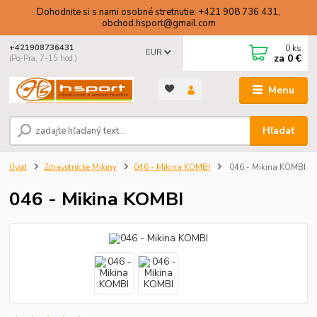
Dohodnite si s nami osobné stretnutie: +421 908 736 431,
obchod.hsport@gmail.com
0
ks
+421908736431
EUR
za
0 €
(Po-Pia, 7-15 hod.)
Menu
Hľadať
Úvod
Zdravotnícke Mikiny
046 - Mikina KOMBI
046 - Mikina KOMBI
046 - Mikina KOMBI