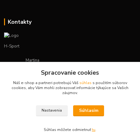
Kontakty
H-Sport
Martina
+421908736431
Spracovanie cookies
(Po-Pia, 7-15 hod.)
Náš e-shop a partneri potrebujú Váš
súhlas
s použitím súborov
obchod.hsport@gmail.com
cookies, aby Vám mohli zobrazovať informácie týkajúce sa Vašich
záujmov.
Súhlasím
Nastavenia
Vytvorené na
Eshop-rychlo.sk
Súhlas môžete odmietnuť
tu
.