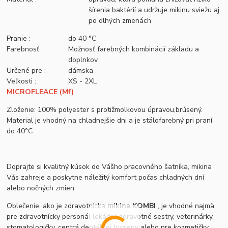
šírenia baktérií a udržuje mikinu sviežu aj
po dlhých zmenách
Pranie :
do 40 °C
Farebnosť :
Možnosť farebných kombinácií základu a
doplnkov
Určené pre :
dámska
Veľkosti :
XS - 2XL
MICROFLEACE (Mf)
Zloženie: 100% polyester s protižmolkovou úpravou,brúsený.
Material je vhodný na chladnejšie dni a je stálofarebný pri praní
do 40°C
Doprajte si kvalitný kúsok do Vášho pracovného šatníka, mikina
Vás zahreje a poskytne náležitý komfort počas chladných dní
alebo nočných zmien.
Oblečenie, ako je zdravotnícka
mikina KOMBI
, je vhodné najmä
pre zdravotnícky personál lekárky, zdravotné sestry, veterinárky,
stomatologičky, centrá dentálnej hygieny alebo pre kozmetičky,