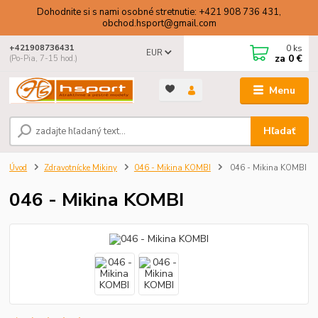
Dohodnite si s nami osobné stretnutie: +421 908 736 431,
obchod.hsport@gmail.com
0
ks
+421908736431
EUR
za
0 €
(Po-Pia, 7-15 hod.)
Menu
Hľadať
Úvod
Zdravotnícke Mikiny
046 - Mikina KOMBI
046 - Mikina KOMBI
046 - Mikina KOMBI