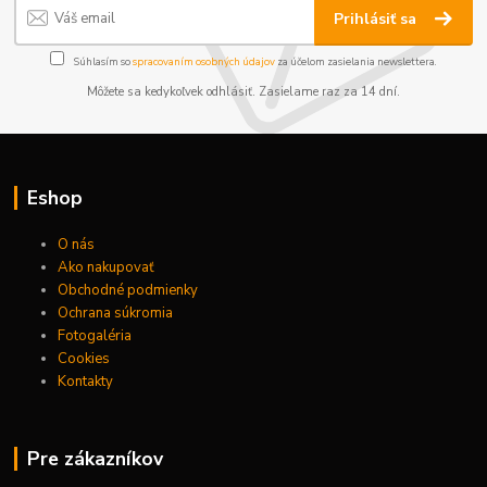
Prihlásiť sa
Súhlasím so
spracovaním osobných údajov
za účelom zasielania newslettera.
Môžete sa kedykoľvek odhlásiť. Zasielame raz za 14 dní.
Eshop
O nás
Ako nakupovať
Obchodné podmienky
Ochrana súkromia
Fotogaléria
Cookies
Kontakty
Pre zákazníkov