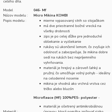
celého dňa.
Model
046- Mf
Názov modelu :
Micro Mikina KOMBI
Popis modelu :
mierne vypasovaný strih so stojačikom
má dve priestranné bočné vrecká na
všetky drobnosti
zips je po celej dĺžke pre jednoduché
obliekanie a vyzliekanie
rukávy sú ukončené lemom, čo zvyšuje ich
odolnosť a zabezpečuje, že mikina dobre
sedí na rukách bez nepríjemného
vyhrňovania.
materiál je hrejivý a zároveň ľahký a
pružný, čo umožňuje voľný pohyb - ideálny
na celodenné nosenie
mikina je vhodná ako vrchná vrstva cez
tričko alebo bluzón
Microfleace (Mf) 100%PES- polyester
-
materiál je ošetrený antimikrobiálnou
Materiál :
úpravou, ktorá pomáha znižovať riziko