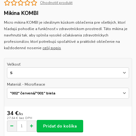
Ohodnotiť produkt
Mikina KOMBI
Micro mikina KOMBI je ideálnym kúskom oblečenia pre všetkých, ktorí
hľadajú pohodlie a funkčnosť v zdravotníckom prostredí. Táto mikina je
navrhnutá tak, aby splnila vysoké očakávania zdravotníckych
profesionálov, ktorí potrebujú spoľahlivé a praktické oblečenie na
každodenné nosenie
celý popis
Veľkosť
Materiál - Microfleace
34 €
/
ks
27,64 €
bez DPH
Pridať do košíka