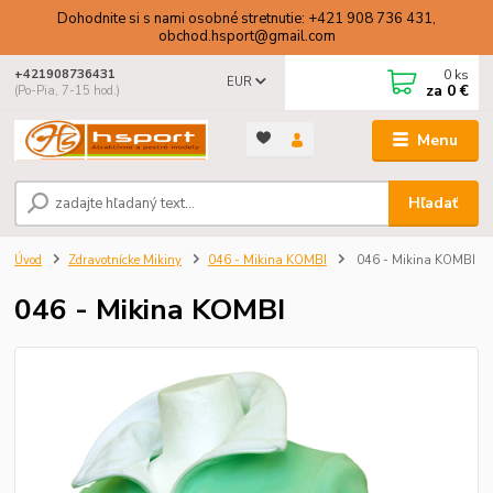
Dohodnite si s nami osobné stretnutie: +421 908 736 431,
obchod.hsport@gmail.com
0
ks
+421908736431
EUR
za
0 €
(Po-Pia, 7-15 hod.)
Menu
Hľadať
Úvod
Zdravotnícke Mikiny
046 - Mikina KOMBI
046 - Mikina KOMBI
046 - Mikina KOMBI