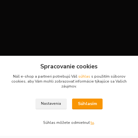
Kontakty
Spracovanie cookies
Náš e-shop a partneri potrebujú Váš
súhlas
s použitím súborov
cookies, aby Vám mohli zobrazovať informácie týkajúce sa Vašich
H-Sport
záujmov.
Martina
Súhlasím
Nastavenia
+421908736431
(Po-Pia, 7-15 hod.)
Súhlas môžete odmietnuť
tu
.
obchod.hsport@gmail.com