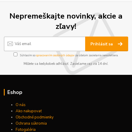
Nepremeškajte novinky, akcie a
zľavy!
Prihlásiť sa
Súhlasím so
spracovaním osobných údajov
za účelom zasielania newslettera.
Môžete sa kedykoľvek odhlásiť. Zasielame raz za 14 dní.
Eshop
O nás
Ako nakupovať
Obchodné podmienky
Ochrana súkromia
Fotogaléria