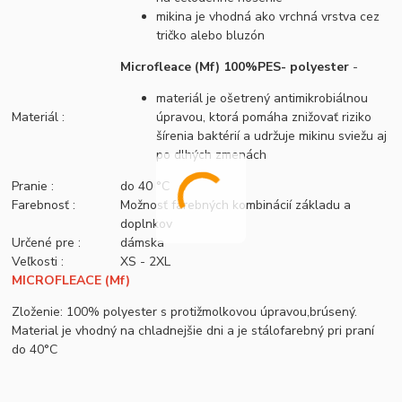
mikina je vhodná ako vrchná vrstva cez
tričko alebo bluzón
Microfleace (Mf) 100%PES- polyester
-
materiál je ošetrený antimikrobiálnou
Materiál :
úpravou, ktorá pomáha znižovať riziko
šírenia baktérií a udržuje mikinu sviežu aj
po dlhých zmenách
Pranie :
do 40 °C
Farebnosť :
Možnosť farebných kombinácií základu a
doplnkov
Určené pre :
dámska
Veľkosti :
XS - 2XL
MICROFLEACE (Mf)
Zloženie: 100% polyester s protižmolkovou úpravou,brúsený.
Material je vhodný na chladnejšie dni a je stálofarebný pri praní
do 40°C