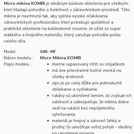
Micro mikina KOMBI
je ideálnym kúskom oblečenia pre všetkých,
ktorí hľadajú pohodlie a funkčnosť v zdravotníckom prostredí. Táto
mikina je navrhnutá tak, aby splnila vysoké očakávania
zdravotníckych profesionálov, ktorí potrebujú spoľahlivé a
praktické oblečenie na každodenné nosenie. Je ušitá zo super
mäkkého a hrejivého materiálu, ktorý zaručuje pohodlie počas
celého dňa.
Model
046- Mf
Názov modelu :
Micro Mikina KOMBI
Popis modelu :
mierne vypasovaný strih so stojačikom
má dve priestranné bočné vrecká na
všetky drobnosti
zips je po celej dĺžke pre jednoduché
obliekanie a vyzliekanie
rukávy sú ukončené lemom, čo zvyšuje ich
odolnosť a zabezpečuje, že mikina dobre
sedí na rukách bez nepríjemného
vyhrňovania.
materiál je hrejivý a zároveň ľahký a
pružný, čo umožňuje voľný pohyb - ideálny
na celodenné nosenie