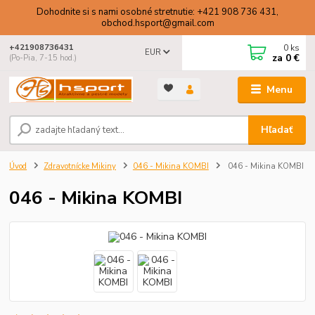
Dohodnite si s nami osobné stretnutie: +421 908 736 431,
obchod.hsport@gmail.com
0
ks
+421908736431
EUR
za
0 €
(Po-Pia, 7-15 hod.)
Menu
Hľadať
Úvod
Zdravotnícke Mikiny
046 - Mikina KOMBI
046 - Mikina KOMBI
046 - Mikina KOMBI