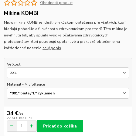
Ohodnotiť produkt
Mikina KOMBI
Micro mikina KOMBI je ideálnym kúskom oblečenia pre všetkých, ktorí
hľadajú pohodlie a funkčnosť v zdravotníckom prostredí. Táto mikina je
navrhnutá tak, aby splnila vysoké očakávania zdravotníckych
profesionálov, ktorí potrebujú spoľahlivé a praktické oblečenie na
každodenné nosenie
celý popis
Veľkosť
Materiál - Microfleace
34 €
/
ks
27,64 €
bez DPH
Pridať do košíka