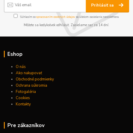
Prihlásiť sa
Súhlasím so
spracovaním osobných údajov
za účelom zasielania newslettera.
Môžete sa kedykoľvek odhlásiť. Zasielame raz za 14 dní.
Eshop
O nás
Ako nakupovať
Obchodné podmienky
Ochrana súkromia
Fotogaléria
Cookies
Kontakty
Pre zákazníkov