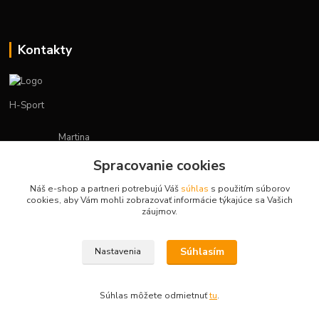
Kontakty
H-Sport
Martina
+421908736431
Spracovanie cookies
(Po-Pia, 7-15 hod.)
Náš e-shop a partneri potrebujú Váš
súhlas
s použitím súborov
obchod.hsport@gmail.com
cookies, aby Vám mohli zobrazovať informácie týkajúce sa Vašich
záujmov.
Súhlasím
Nastavenia
Vytvorené na
Eshop-rychlo.sk
Súhlas môžete odmietnuť
tu
.