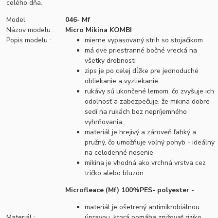
celého dňa.
Model
046- Mf
Názov modelu :
Micro Mikina KOMBI
Popis modelu :
mierne vypasovaný strih so stojačikom
má dve priestranné bočné vrecká na
všetky drobnosti
zips je po celej dĺžke pre jednoduché
obliekanie a vyzliekanie
rukávy sú ukončené lemom, čo zvyšuje ich
odolnosť a zabezpečuje, že mikina dobre
sedí na rukách bez nepríjemného
vyhrňovania.
materiál je hrejivý a zároveň ľahký a
pružný, čo umožňuje voľný pohyb - ideálny
na celodenné nosenie
mikina je vhodná ako vrchná vrstva cez
tričko alebo bluzón
Microfleace (Mf) 100%PES- polyester
-
materiál je ošetrený antimikrobiálnou
Materiál :
úpravou, ktorá pomáha znižovať riziko