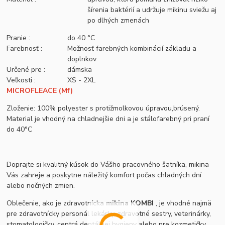
šírenia baktérií a udržuje mikinu sviežu aj
po dlhých zmenách
Pranie :
do 40 °C
Farebnosť :
Možnosť farebných kombinácií základu a
doplnkov
Určené pre :
dámska
Veľkosti :
XS - 2XL
MICROFLEACE (Mf)
Zloženie: 100% polyester s protižmolkovou úpravou,brúsený.
Material je vhodný na chladnejšie dni a je stálofarebný pri praní
do 40°C
Doprajte si kvalitný kúsok do Vášho pracovného šatníka, mikina
Vás zahreje a poskytne náležitý komfort počas chladných dní
alebo nočných zmien.
Oblečenie, ako je zdravotnícka
mikina KOMBI
, je vhodné najmä
pre zdravotnícky personál lekárky, zdravotné sestry, veterinárky,
stomatologičky, centrá dentálnej hygieny alebo pre kozmetičky,