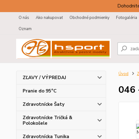
Dohodnite
O nás
Ako nakupovať
Obchodné podmienky
Fotogaléria
Oznam
Úvod
Z
ZĽAVY / VÝPREDAJ
046 
Pranie do 95°C
Zdravotnícke Šaty
Zdravotnícke Tričká &
Polokošele
Zdravotnícka Tunika