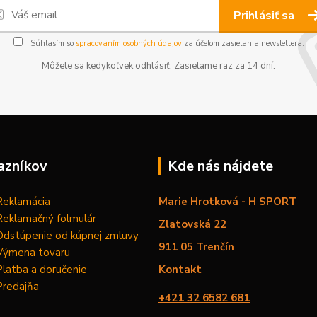
Prihlásiť sa
Súhlasím so
spracovaním osobných údajov
za účelom zasielania newslettera.
Môžete sa kedykoľvek odhlásiť. Zasielame raz za 14 dní.
azníkov
Kde nás nájdete
Reklamácia
Marie Hrotková - H SPORT
Reklamačný folmulár
Zlatovská 22
Odstúpenie od kúpnej zmluvy
911 05 Trenčín
Výmena tovaru
Platba a doručenie
Kontakt
Predajňa
+421 32 6582 681