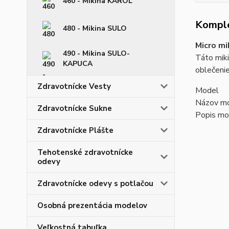
460 - Mikina KAROL
Komple
480 - Mikina SULO
Micro m
490 - Mikina SULO-
Táto miki
KAPUCA
oblečenie
Zdravotnícke Vesty
Model
Názov mo
Zdravotnícke Sukne
Popis mo
Zdravotnícke Plášte
Tehotenské zdravotnícke
odevy
Zdravotnícke odevy s potlačou
Osobná prezentácia modelov
Veľkostná tabuľka