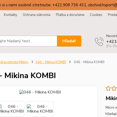
 si s nami osobné stretnutie: +421 908 736 431, obchod.hsport
Kontakty
Ochrana súkromia
Platba a doručenie
Cookies
Preda
Neviet
Hľadať
+421
(Po-Pi
dravotnícke Mikiny
046 - Mikina KOMBI
046 - Mikina KOMBI
- Mikina KOMBI
Miki
Micro 
hľadaj