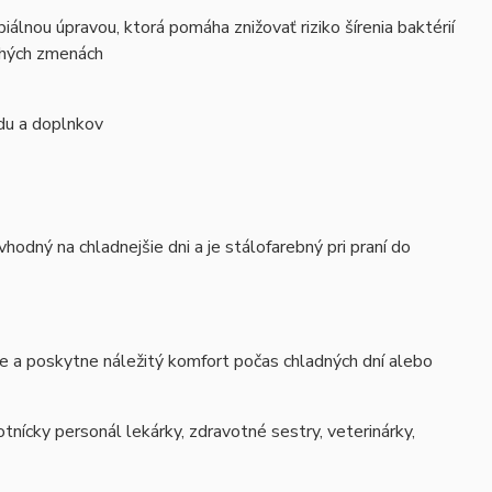
iálnou úpravou, ktorá pomáha znižovať riziko šírenia baktérií
dlhých zmenách
adu a doplnkov
odný na chladnejšie dni a je stálofarebný pri praní do
je a poskytne náležitý komfort počas chladných dní alebo
tnícky personál lekárky, zdravotné sestry, veterinárky,