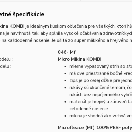
tné špecifikácie
ikina KOMBI
je ideálnym kúskom oblečenia pre všetkých, ktorí hľ
na je navrhnutá tak, aby splnila vysoké očakávania zdravotníckych
 na každodenné nosenie. Je ušitá zo super mäkkého a hrejivého m
046- Mf
delu :
Micro Mikina KOMBI
delu :
mierne vypasovaný strih so st
má dve priestranné bočné vrec
zips je po celej dĺžke pre jedn
rukávy sú ukončené lemom, čo 
rukách bez nepríjemného vyhrň
materiál je hrejivý a zároveň 
celodenné nosenie
mikina je vhodná ako vrchná vr
Microfleace (Mf) 100%PES- pol