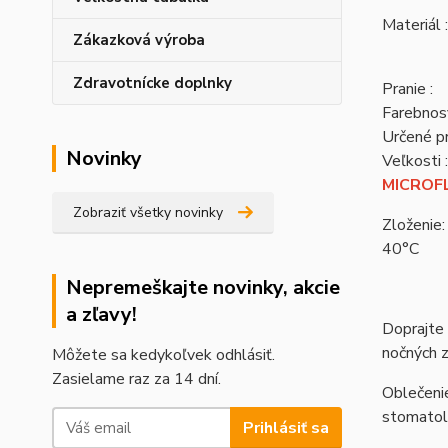
Materiál :
Zákazková výroba
Zdravotnícke doplnky
Pranie :
Farebnosť
Určené pr
Novinky
Veľkosti :
MICROFL
Zobraziť všetky novinky
Zloženie:
40°C
Nepremeškajte novinky, akcie
a zľavy!
Doprajte 
nočných 
Môžete sa kedykoľvek odhlásiť.
Zasielame raz za 14 dní.
Oblečenie
stomatolo
Prihlásiť sa