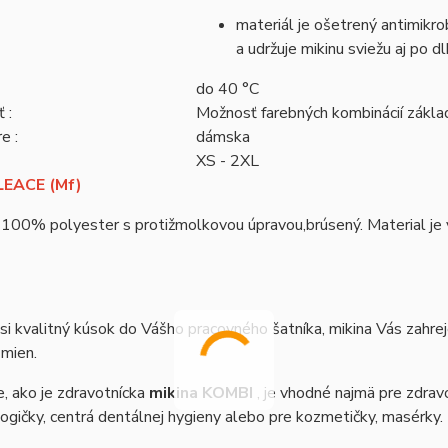
materiál je ošetrený antimikrob
a udržuje mikinu sviežu aj po 
do 40 °C
 :
Možnosť farebných kombinácií zákl
e :
dámska
XS - 2XL
EACE (Mf)
 100% polyester s protižmolkovou úpravou,brúsený. Material je vh
si kvalitný kúsok do Vášho pracovného šatníka, mikina Vás zahre
zmien.
, ako je zdravotnícka
mikina KOMBI
, je vhodné najmä pre zdravo
gičky, centrá dentálnej hygieny alebo pre kozmetičky, masérky.