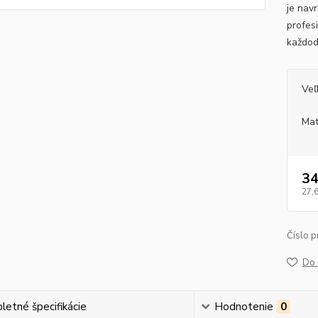
je nav
profesi
každo
Veľ
Mat
34
27,
Číslo p
Do 
etné špecifikácie
Hodnotenie
0