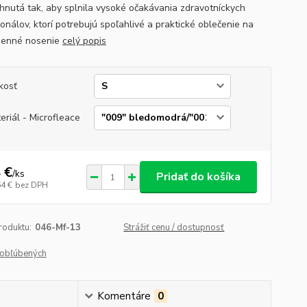
rhnutá tak, aby splnila vysoké očakávania zdravotníckych
onálov, ktorí potrebujú spoľahlivé a praktické oblečenie na
denné nosenie
celý popis
kosť
eriál - Microfleace
 €
/
ks
Pridať do košíka
64 €
bez DPH
roduktu:
046-Mf-13
Strážiť cenu / dostupnosť
obľúbených
Komentáre
0