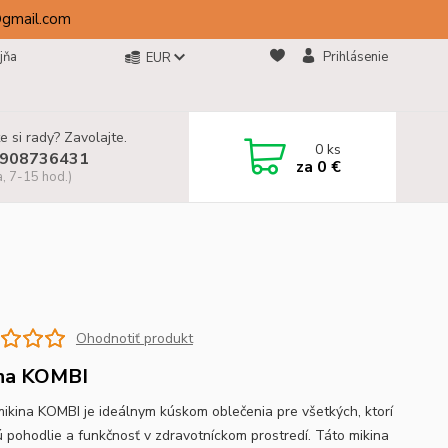
@gmail.com
jňa
Prihlásenie
EUR
e si rady? Zavolajte.
0
ks
908736431
za
0 €
a, 7-15 hod.)
Ohodnotiť produkt
na KOMBI
mikina KOMBI je ideálnym kúskom oblečenia pre všetkých, ktorí
ú pohodlie a funkčnosť v zdravotníckom prostredí. Táto mikina