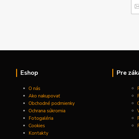
Eshop
Pre zák
O nás
Ako nakupovať
Obchodné podmienky
Ochrana súkromia
Fotogaléria
Cookies
Kontakty