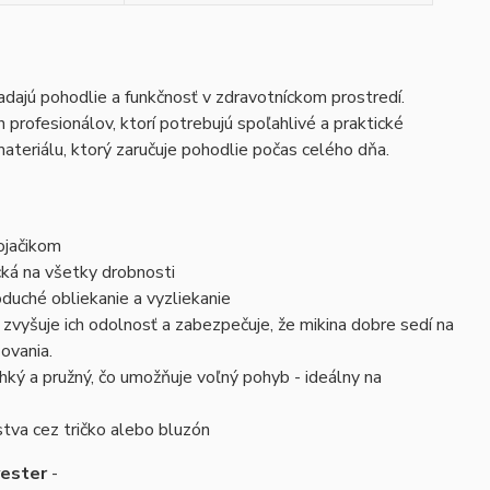
adajú pohodlie a funkčnosť v zdravotníckom prostredí.
 profesionálov, ktorí potrebujú spoľahlivé a praktické
ateriálu, ktorý zaručuje pohodlie počas celého dňa.
ojačikom
ká na všetky drobnosti
oduché obliekanie a vyzliekanie
zvyšuje ich odolnosť a zabezpečuje, že mikina dobre sedí na
ovania.
ľahký a pružný, čo umožňuje voľný pohyb - ideálny na
stva cez tričko alebo bluzón
yester
-