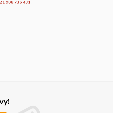
21 908 736 431
.
vy!