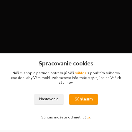
Kontakty
Spracovanie cookies
Náš e-shop a partneri potrebujú Váš
súhlas
s použitím súborov
cookies, aby Vám mohli zobrazovať informácie týkajúce sa Vašich
H-Sport
záujmov.
Martina
Súhlasím
Nastavenia
+421908736431
(Po-Pia, 7-15 hod.)
Súhlas môžete odmietnuť
tu
.
obchod.hsport@gmail.com