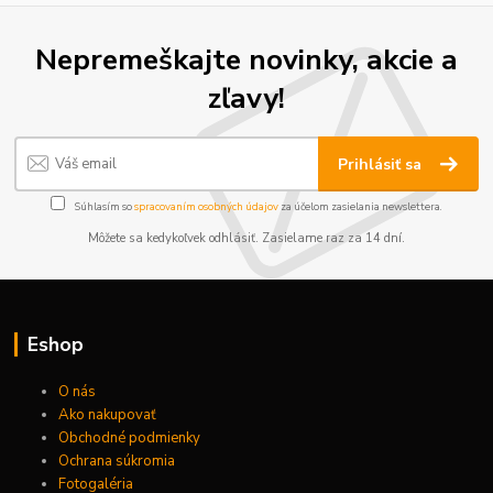
Nepremeškajte novinky, akcie a
zľavy!
Prihlásiť sa
Súhlasím so
spracovaním osobných údajov
za účelom zasielania newslettera.
Môžete sa kedykoľvek odhlásiť. Zasielame raz za 14 dní.
Eshop
O nás
Ako nakupovať
Obchodné podmienky
Ochrana súkromia
Fotogaléria