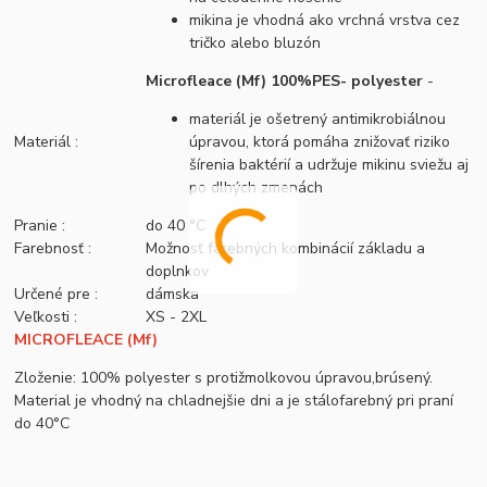
mikina je vhodná ako vrchná vrstva cez
tričko alebo bluzón
Microfleace (Mf) 100%PES- polyester
-
materiál je ošetrený antimikrobiálnou
Materiál :
úpravou, ktorá pomáha znižovať riziko
šírenia baktérií a udržuje mikinu sviežu aj
po dlhých zmenách
Pranie :
do 40 °C
Farebnosť :
Možnosť farebných kombinácií základu a
doplnkov
Určené pre :
dámska
Veľkosti :
XS - 2XL
MICROFLEACE (Mf)
Zloženie: 100% polyester s protižmolkovou úpravou,brúsený.
Material je vhodný na chladnejšie dni a je stálofarebný pri praní
do 40°C