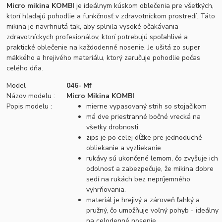
Micro mikina KOMBI
je ideálnym kúskom oblečenia pre všetkých,
ktorí hľadajú pohodlie a funkčnosť v zdravotníckom prostredí. Táto
mikina je navrhnutá tak, aby splnila vysoké očakávania
zdravotníckych profesionálov, ktorí potrebujú spoľahlivé a
praktické oblečenie na každodenné nosenie. Je ušitá zo super
mäkkého a hrejivého materiálu, ktorý zaručuje pohodlie počas
celého dňa.
Model
046- Mf
Názov modelu :
Micro Mikina KOMBI
Popis modelu :
mierne vypasovaný strih so stojačikom
má dve priestranné bočné vrecká na
všetky drobnosti
zips je po celej dĺžke pre jednoduché
obliekanie a vyzliekanie
rukávy sú ukončené lemom, čo zvyšuje ich
odolnosť a zabezpečuje, že mikina dobre
sedí na rukách bez nepríjemného
vyhrňovania.
materiál je hrejivý a zároveň ľahký a
pružný, čo umožňuje voľný pohyb - ideálny
na celodenné nosenie