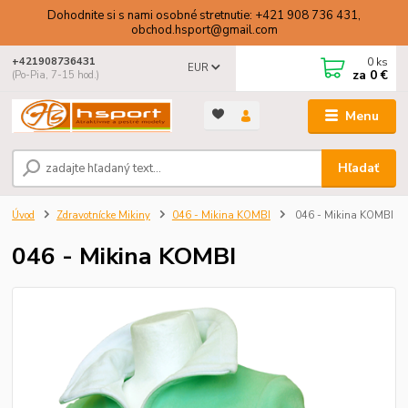
Dohodnite si s nami osobné stretnutie: +421 908 736 431,
obchod.hsport@gmail.com
0
ks
+421908736431
EUR
za
0 €
(Po-Pia, 7-15 hod.)
Menu
Hľadať
Úvod
Zdravotnícke Mikiny
046 - Mikina KOMBI
046 - Mikina KOMBI
046 - Mikina KOMBI