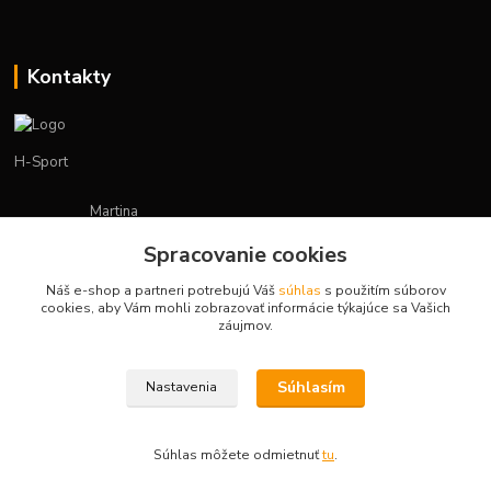
Kontakty
H-Sport
Martina
+421908736431
Spracovanie cookies
(Po-Pia, 7-15 hod.)
Náš e-shop a partneri potrebujú Váš
súhlas
s použitím súborov
obchod.hsport@gmail.com
cookies, aby Vám mohli zobrazovať informácie týkajúce sa Vašich
záujmov.
Súhlasím
Nastavenia
Vytvorené na
Eshop-rychlo.sk
Súhlas môžete odmietnuť
tu
.