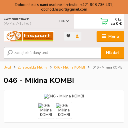
Dohodnite si s nami osobné stretnutie: +421 908 736 431,
obchod.hsport@gmail.com
0
ks
+421908736431
EUR
za
0 €
(Po-Pia, 7-15 hod.)
Menu
Hľadať
Úvod
Zdravotnícke Mikiny
046 - Mikina KOMBI
046 - Mikina KOMBI
046 - Mikina KOMBI