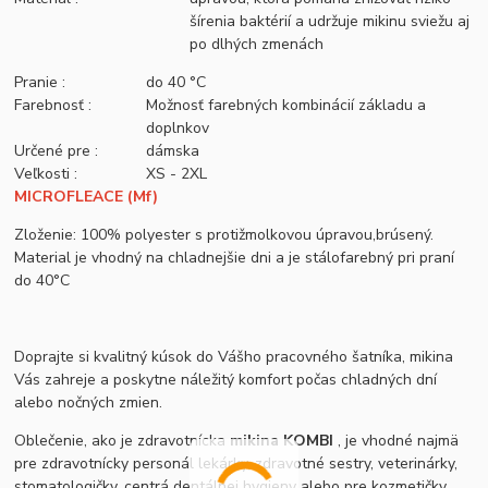
šírenia baktérií a udržuje mikinu sviežu aj
po dlhých zmenách
Pranie :
do 40 °C
Farebnosť :
Možnosť farebných kombinácií základu a
doplnkov
Určené pre :
dámska
Veľkosti :
XS - 2XL
MICROFLEACE (Mf)
Zloženie: 100% polyester s protižmolkovou úpravou,brúsený.
Material je vhodný na chladnejšie dni a je stálofarebný pri praní
do 40°C
Doprajte si kvalitný kúsok do Vášho pracovného šatníka, mikina
Vás zahreje a poskytne náležitý komfort počas chladných dní
alebo nočných zmien.
Oblečenie, ako je zdravotnícka
mikina KOMBI
, je vhodné najmä
pre zdravotnícky personál lekárky, zdravotné sestry, veterinárky,
stomatologičky, centrá dentálnej hygieny alebo pre kozmetičky,