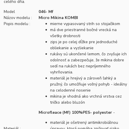
celého dňa.
Model
046- Mf
Názov modelu :
Micro Mikina KOMBI
Popis modelu :
mierne vypasovaný strih so stojačikom
má dve priestranné bočné vrecká na
všetky drobnosti
zips je po celej dĺžke pre jednoduché
obliekanie a vyzliekanie
rukávy sú ukončené lemom, čo zvyšuje ich
odolnosť a zabezpečuje, že mikina dobre
sedí na rukách bez nepríjemného
vyhrňovania.
materiál je hrejivý a zároveň ľahký a
pružný, čo umožňuje voľný pohyb - ideálny
na celodenné nosenie
mikina je vhodná ako vrchná vrstva cez
tričko alebo bluzón
Microfleace (Mf) 100%PES- polyester
-
materiál je ošetrený antimikrobiálnou
Materiál :
úpravou, ktorá pomáha znižovať riziko