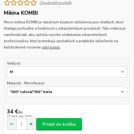
Ohodnotiť produkt
Mikina KOMBI
Micro mikina KOMBI je ideálnym kúskom oblečenia pre všetkých, ktorí
hľadajú pohodlie a funkčnosť v zdravotníckom prostredí. Táto mikina je
navrhnutá tak, aby splnila vysoké očakávania zdravotníckych
profesionálov, ktorí potrebujú spoľahlivé a praktické oblečenie na
každodenné nosenie
celý popis
Veľkosť
Materiál - Microfleace
34 €
/
ks
27,64 €
bez DPH
Pridať do košíka