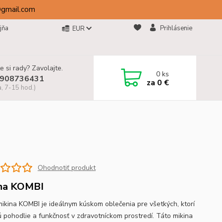
@gmail.com
jňa
Prihlásenie
EUR
e si rady? Zavolajte.
0
ks
908736431
za
0 €
a, 7-15 hod.)
Ohodnotiť produkt
na KOMBI
mikina KOMBI je ideálnym kúskom oblečenia pre všetkých, ktorí
ú pohodlie a funkčnosť v zdravotníckom prostredí. Táto mikina