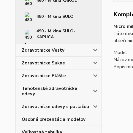
460 - Mikina KAROL
Komple
480 - Mikina SULO
Micro m
490 - Mikina SULO-
Táto miki
KAPUCA
oblečenie
Zdravotnícke Vesty
Model
Názov mo
Zdravotnícke Sukne
Popis mo
Zdravotnícke Plášte
Tehotenské zdravotnícke
odevy
Zdravotnícke odevy s potlačou
Osobná prezentácia modelov
Veľkostná tabuľka