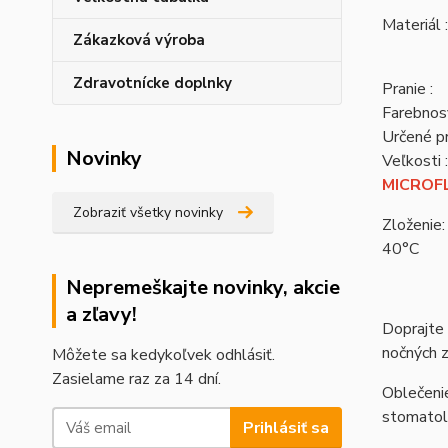
Materiál :
Zákazková výroba
Zdravotnícke doplnky
Pranie :
Farebnosť
Určené pr
Novinky
Veľkosti :
MICROFL
Zobraziť všetky novinky
Zloženie:
40°C
Nepremeškajte novinky, akcie
a zľavy!
Doprajte 
nočných 
Môžete sa kedykoľvek odhlásiť.
Zasielame raz za 14 dní.
Oblečenie
stomatolo
Prihlásiť sa