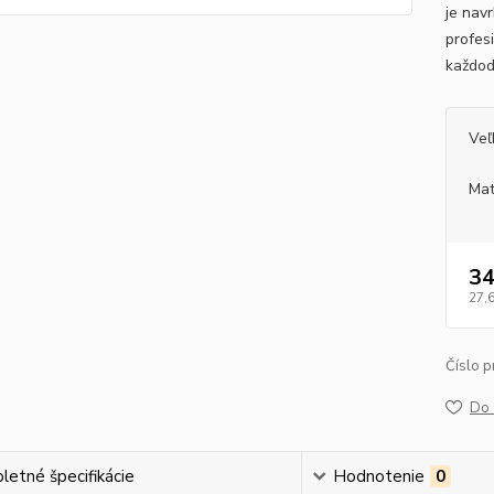
je nav
profesi
každo
Veľ
Mat
34
27,
Číslo p
Do 
etné špecifikácie
Hodnotenie
0