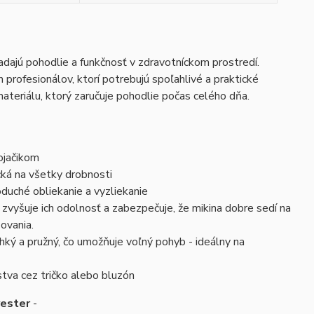
adajú pohodlie a funkčnosť v zdravotníckom prostredí.
 profesionálov, ktorí potrebujú spoľahlivé a praktické
ateriálu, ktorý zaručuje pohodlie počas celého dňa.
ojačikom
ká na všetky drobnosti
oduché obliekanie a vyzliekanie
zvyšuje ich odolnosť a zabezpečuje, že mikina dobre sedí na
ovania.
ľahký a pružný, čo umožňuje voľný pohyb - ideálny na
stva cez tričko alebo bluzón
yester
-