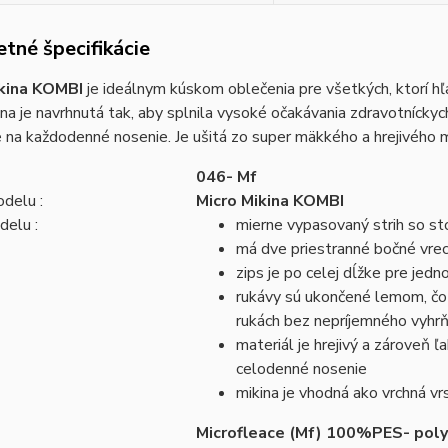
tné špecifikácie
ikina KOMBI
je ideálnym kúskom oblečenia pre všetkých, ktorí hľ
na je navrhnutá tak, aby splnila vysoké očakávania zdravotníckych
 na každodenné nosenie. Je ušitá zo super mäkkého a hrejivého m
046- Mf
delu :
Micro Mikina KOMBI
delu :
mierne vypasovaný strih so st
má dve priestranné bočné vrec
zips je po celej dĺžke pre jedn
rukávy sú ukončené lemom, čo 
rukách bez nepríjemného vyhrň
materiál je hrejivý a zároveň 
celodenné nosenie
mikina je vhodná ako vrchná vr
Microfleace (Mf) 100%PES- pol