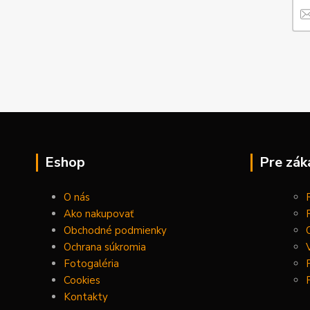
Eshop
Pre zák
O nás
Ako nakupovať
Obchodné podmienky
Ochrana súkromia
Fotogaléria
Cookies
Kontakty