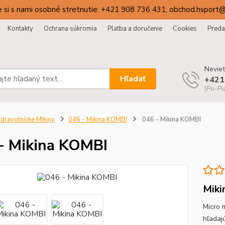
 si s nami osobné stretnutie: +421 908 736 431, obchod.hsport
Kontakty
Ochrana súkromia
Platba a doručenie
Cookies
Preda
Neviet
Hľadať
+421
(Po-Pi
dravotnícke Mikiny
046 - Mikina KOMBI
046 - Mikina KOMBI
- Mikina KOMBI
Miki
Micro 
hľadaj