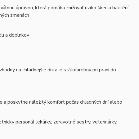
iálnou úpravou, ktorá pomáha znižovať riziko šírenia baktérií
dlhých zmenách
adu a doplnkov
odný na chladnejšie dni a je stálofarebný pri praní do
je a poskytne náležitý komfort počas chladných dní alebo
tnícky personál lekárky, zdravotné sestry, veterinárky,