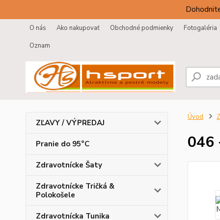
Dohodnite
O nás
Ako nakupovať
Obchodné podmienky
Fotogaléria
Oznam
Úvod
Z
ZĽAVY / VÝPREDAJ
046 
Pranie do 95°C
Zdravotnícke Šaty
Zdravotnícke Tričká &
Polokošele
Zdravotnícka Tunika