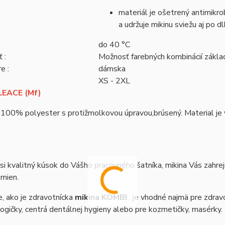
materiál je ošetrený antimikrob
a udržuje mikinu sviežu aj po 
do 40 °C
 :
Možnosť farebných kombinácií zákl
e :
dámska
XS - 2XL
EACE (Mf)
 100% polyester s protižmolkovou úpravou,brúsený. Material je vh
si kvalitný kúsok do Vášho pracovného šatníka, mikina Vás zahre
zmien.
, ako je zdravotnícka
mikina KOMBI
, je vhodné najmä pre zdravo
gičky, centrá dentálnej hygieny alebo pre kozmetičky, masérky.