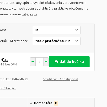
rhnutá tak, aby splnila vysoké očakávania zdravotníckych
onálov, ktorí potrebujú spoľahlivé a praktické oblečenie na
denné nosenie
celý popis
kosť
eriál - Microfleace
 €
/
ks
Pridať do košíka
64 €
bez DPH
roduktu:
046-Mf-21
Strážiť cenu / dostupnosť
obľúbených
Komentáre
0