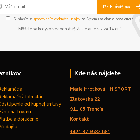
Prihlásiť sa
Súhlasím so
spracovaním osobných údajov
za účelom zasielania newslettera.
Môžete sa kedykoľvek odhlásiť. Zasielame raz za 14 dní.
azníkov
Kde nás nájdete
Reklamácia
Marie Hrotková - H SPORT
Reklamačný folmulár
Zlatovská 22
Odstúpenie od kúpnej zmluvy
911 05 Trenčín
Výmena tovaru
Platba a doručenie
Kontakt
Predajňa
+421 32 6582 681