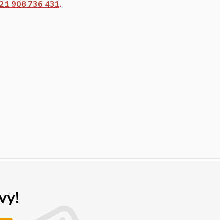
21 908 736 431
.
vy!