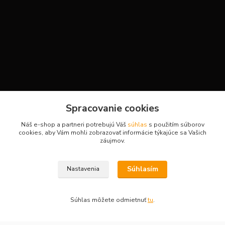
Kontakty
Spracovanie cookies
Náš e-shop a partneri potrebujú Váš
súhlas
s použitím súborov
cookies, aby Vám mohli zobrazovať informácie týkajúce sa Vašich
H-Sport
záujmov.
Martina
Súhlasím
Nastavenia
+421908736431
(Po-Pia, 7-15 hod.)
Súhlas môžete odmietnuť
tu
.
obchod.hsport@gmail.com