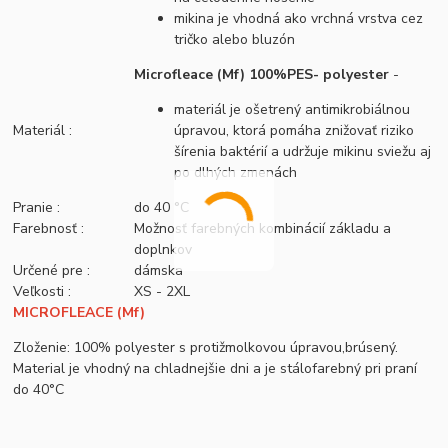
mikina je vhodná ako vrchná vrstva cez
tričko alebo bluzón
Microfleace (Mf) 100%PES- polyester
-
materiál je ošetrený antimikrobiálnou
Materiál :
úpravou, ktorá pomáha znižovať riziko
šírenia baktérií a udržuje mikinu sviežu aj
po dlhých zmenách
Pranie :
do 40 °C
Farebnosť :
Možnosť farebných kombinácií základu a
doplnkov
Určené pre :
dámska
Veľkosti :
XS - 2XL
MICROFLEACE (Mf)
Zloženie: 100% polyester s protižmolkovou úpravou,brúsený.
Material je vhodný na chladnejšie dni a je stálofarebný pri praní
do 40°C