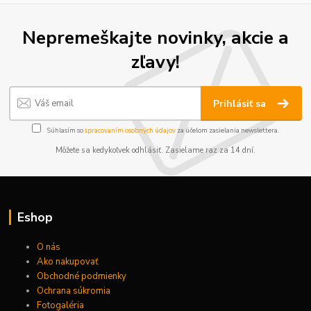
Nepremeškajte novinky, akcie a
zľavy!
Prihlásiť sa
Súhlasím so
spracovaním osobných údajov
za účelom zasielania newslettera.
Môžete sa kedykoľvek odhlásiť. Zasielame raz za 14 dní.
Eshop
O nás
Ako nakupovať
Obchodné podmienky
Ochrana súkromia
Fotogaléria