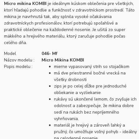
Micro mikina KOMBI
je ideálnym kúskom oblečenia pre všetkých,
ktorí hľadajú pohodlie a funkčnosť v zdravotníckom prostredí. Táto
mikina je navrhnutá tak, aby splnila vysoké očakávania
zdravotníckych profesionálov, ktorí potrebujú spoľahlivé a
praktické oblečenie na každodenné nosenie. Je ušitá zo super
mäkkého a hrejivého materiálu, ktorý zaručuje pohodlie počas
celého dňa.
Model
046- Mf
Názov modelu :
Micro Mikina KOMBI
Popis modelu :
mierne vypasovaný strih so stojačikom
má dve priestranné bočné vrecká na
všetky drobnosti
zips je po celej dĺžke pre jednoduché
obliekanie a vyzliekanie
rukávy sú ukončené lemom, čo zvyšuje ich
odolnosť a zabezpečuje, že mikina dobre
sedí na rukách bez nepríjemného
vyhrňovania.
materiál je hrejivý a zároveň ľahký a
pružný, čo umožňuje voľný pohyb - ideálny
na celodenné nosenie