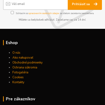
Prihlásiť sa
Súhlasím so
spracovaním osobných údajov
za účelom zasielania newslettera.
Môžete sa kedykoľvek odhlásiť. Zasielame raz za 14 dní.
Eshop
O nás
Ako nakupovať
Obchodné podmienky
Ochrana súkromia
Fotogaléria
Cookies
Kontakty
Pre zákazníkov