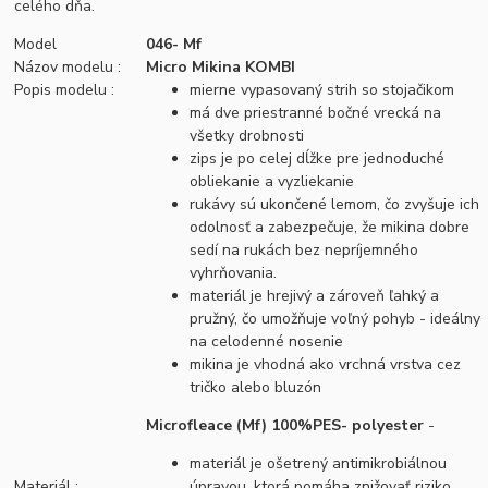
celého dňa.
Model
046- Mf
Názov modelu :
Micro Mikina KOMBI
Popis modelu :
mierne vypasovaný strih so stojačikom
má dve priestranné bočné vrecká na
všetky drobnosti
zips je po celej dĺžke pre jednoduché
obliekanie a vyzliekanie
rukávy sú ukončené lemom, čo zvyšuje ich
odolnosť a zabezpečuje, že mikina dobre
sedí na rukách bez nepríjemného
vyhrňovania.
materiál je hrejivý a zároveň ľahký a
pružný, čo umožňuje voľný pohyb - ideálny
na celodenné nosenie
mikina je vhodná ako vrchná vrstva cez
tričko alebo bluzón
Microfleace (Mf) 100%PES- polyester
-
materiál je ošetrený antimikrobiálnou
Materiál :
úpravou, ktorá pomáha znižovať riziko