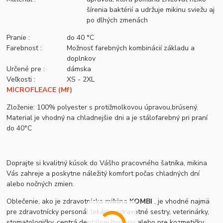
šírenia baktérií a udržuje mikinu sviežu aj
po dlhých zmenách
Pranie :
do 40 °C
Farebnosť :
Možnosť farebných kombinácií základu a
doplnkov
Určené pre :
dámska
Veľkosti :
XS - 2XL
MICROFLEACE (Mf)
Zloženie: 100% polyester s protižmolkovou úpravou,brúsený.
Material je vhodný na chladnejšie dni a je stálofarebný pri praní
do 40°C
Doprajte si kvalitný kúsok do Vášho pracovného šatníka, mikina
Vás zahreje a poskytne náležitý komfort počas chladných dní
alebo nočných zmien.
Oblečenie, ako je zdravotnícka
mikina KOMBI
, je vhodné najmä
pre zdravotnícky personál lekárky, zdravotné sestry, veterinárky,
stomatologičky, centrá dentálnej hygieny alebo pre kozmetičky,