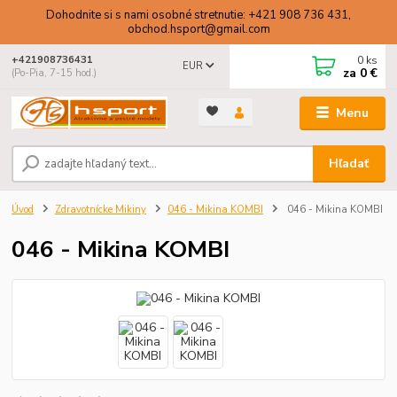
Dohodnite si s nami osobné stretnutie: +421 908 736 431,
obchod.hsport@gmail.com
0
ks
+421908736431
EUR
za
0 €
(Po-Pia, 7-15 hod.)
Menu
Hľadať
Úvod
Zdravotnícke Mikiny
046 - Mikina KOMBI
046 - Mikina KOMBI
046 - Mikina KOMBI