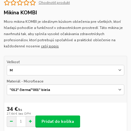
Ohodnotiť produkt
Mikina KOMBI
Micro mikina KOMBI je ideálnym kúskom oblečenia pre všetkých, ktorí
hľadajú pohodlie a funkčnosť v zdravotníckom prostredí. Táto mikina je
navrhnutá tak, aby splnila vysoké očakávania zdravotníckych
profesionálov, ktorí potrebujú spoľahlivé a praktické oblečenie na
každodenné nosenie
celý popis
Veľkosť
Materiál - Microfleace
34 €
/
ks
27,64 €
bez DPH
Pridať do košíka