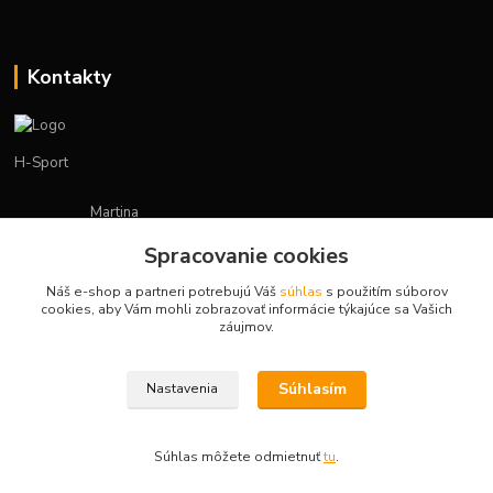
Kontakty
H-Sport
Martina
+421908736431
Spracovanie cookies
(Po-Pia, 7-15 hod.)
Náš e-shop a partneri potrebujú Váš
súhlas
s použitím súborov
obchod.hsport@gmail.com
cookies, aby Vám mohli zobrazovať informácie týkajúce sa Vašich
záujmov.
Súhlasím
Nastavenia
Vytvorené na
Eshop-rychlo.sk
Súhlas môžete odmietnuť
tu
.