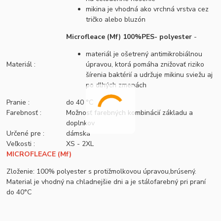
mikina je vhodná ako vrchná vrstva cez
tričko alebo bluzón
Microfleace (Mf) 100%PES- polyester
-
materiál je ošetrený antimikrobiálnou
Materiál :
úpravou, ktorá pomáha znižovať riziko
šírenia baktérií a udržuje mikinu sviežu aj
po dlhých zmenách
Pranie :
do 40 °C
Farebnosť :
Možnosť farebných kombinácií základu a
doplnkov
Určené pre :
dámska
Veľkosti :
XS - 2XL
MICROFLEACE (Mf)
Zloženie: 100% polyester s protižmolkovou úpravou,brúsený.
Material je vhodný na chladnejšie dni a je stálofarebný pri praní
do 40°C