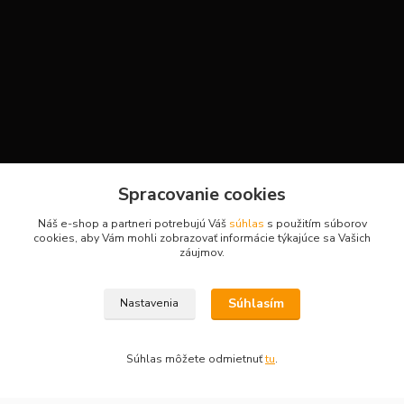
Kontakty
Spracovanie cookies
Náš e-shop a partneri potrebujú Váš
súhlas
s použitím súborov
cookies, aby Vám mohli zobrazovať informácie týkajúce sa Vašich
H-Sport
záujmov.
Martina
Súhlasím
Nastavenia
+421908736431
(Po-Pia, 7-15 hod.)
Súhlas môžete odmietnuť
tu
.
obchod.hsport@gmail.com