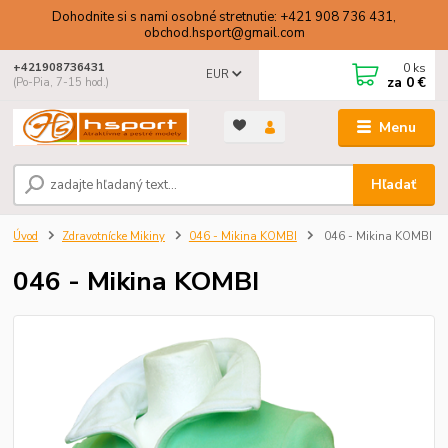
Dohodnite si s nami osobné stretnutie: +421 908 736 431,
obchod.hsport@gmail.com
0
ks
+421908736431
EUR
za
0 €
(Po-Pia, 7-15 hod.)
Menu
Hľadať
Úvod
Zdravotnícke Mikiny
046 - Mikina KOMBI
046 - Mikina KOMBI
046 - Mikina KOMBI