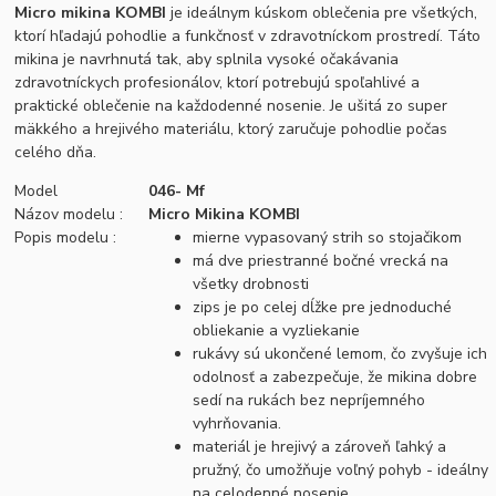
Micro mikina KOMBI
je ideálnym kúskom oblečenia pre všetkých,
ktorí hľadajú pohodlie a funkčnosť v zdravotníckom prostredí. Táto
mikina je navrhnutá tak, aby splnila vysoké očakávania
zdravotníckych profesionálov, ktorí potrebujú spoľahlivé a
praktické oblečenie na každodenné nosenie. Je ušitá zo super
mäkkého a hrejivého materiálu, ktorý zaručuje pohodlie počas
celého dňa.
Model
046- Mf
Názov modelu :
Micro Mikina KOMBI
Popis modelu :
mierne vypasovaný strih so stojačikom
má dve priestranné bočné vrecká na
všetky drobnosti
zips je po celej dĺžke pre jednoduché
obliekanie a vyzliekanie
rukávy sú ukončené lemom, čo zvyšuje ich
odolnosť a zabezpečuje, že mikina dobre
sedí na rukách bez nepríjemného
vyhrňovania.
materiál je hrejivý a zároveň ľahký a
pružný, čo umožňuje voľný pohyb - ideálny
na celodenné nosenie