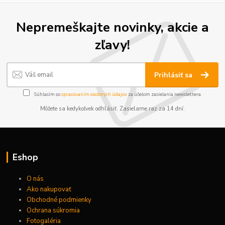
Nepremeškajte novinky, akcie a
zľavy!
Prihlásiť sa
Súhlasím so
spracovaním osobných údajov
za účelom zasielania newslettera.
Môžete sa kedykoľvek odhlásiť. Zasielame raz za 14 dní.
Eshop
O nás
Ako nakupovať
Obchodné podmienky
Ochrana súkromia
Fotogaléria