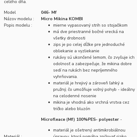
celého dňa.
Model
046- Mf
Názov modelu :
Micro Mikina KOMBI
Popis modelu :
mierne vypasovaný strih so stojačikom
má dve priestranné bočné vrecká na
všetky drobnosti
zips je po celej dĺžke pre jednoduché
obliekanie a vyzliekanie
rukávy sú ukončené lemom, čo zvyšuje ich
odolnosť a zabezpečuje, že mikina dobre
sedí na rukách bez nepríjemného
vyhrňovania.
materiál je hrejivý a zároveň ľahký a
pružný, čo umožňuje voľný pohyb - ideálny
na celodenné nosenie
mikina je vhodná ako vrchná vrstva cez
tričko alebo bluzón
Microfleace (Mf) 100%PES- polyester
-
materiál je ošetrený antimikrobiálnou
Materiál :
úpravou, ktorá pomáha znižovať riziko