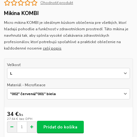
Ohodnotiť produkt
Mikina KOMBI
Micro mikina KOMBI je ideálnym kúskom oblečenia pre všetkých, ktorí
hľadajú pohodlie a funkčnosť v zdravotníckom prostredí. Táto mikina je
navrhnutá tak, aby splnila vysoké očakávania zdravotníckych
profesionálov, ktorí potrebujú spoľahlivé a praktické oblečenie na
každodenné nosenie
celý popis
Veľkosť
Materiál - Microfleace
34 €
/
ks
27,64 €
bez DPH
Pridať do košíka