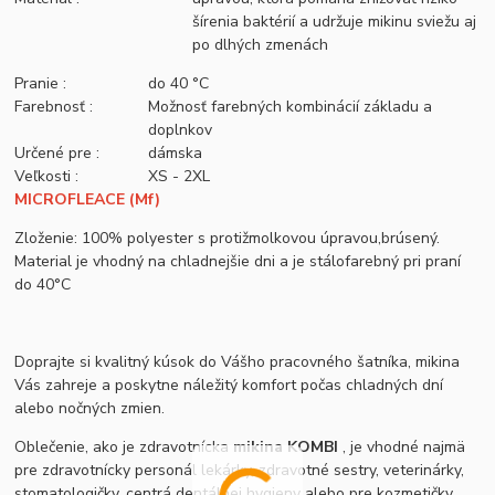
šírenia baktérií a udržuje mikinu sviežu aj
po dlhých zmenách
Pranie :
do 40 °C
Farebnosť :
Možnosť farebných kombinácií základu a
doplnkov
Určené pre :
dámska
Veľkosti :
XS - 2XL
MICROFLEACE (Mf)
Zloženie: 100% polyester s protižmolkovou úpravou,brúsený.
Material je vhodný na chladnejšie dni a je stálofarebný pri praní
do 40°C
Doprajte si kvalitný kúsok do Vášho pracovného šatníka, mikina
Vás zahreje a poskytne náležitý komfort počas chladných dní
alebo nočných zmien.
Oblečenie, ako je zdravotnícka
mikina KOMBI
, je vhodné najmä
pre zdravotnícky personál lekárky, zdravotné sestry, veterinárky,
stomatologičky, centrá dentálnej hygieny alebo pre kozmetičky,