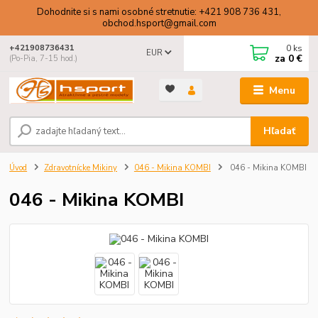
Dohodnite si s nami osobné stretnutie: +421 908 736 431,
obchod.hsport@gmail.com
0
ks
+421908736431
EUR
za
0 €
(Po-Pia, 7-15 hod.)
Menu
Hľadať
Úvod
Zdravotnícke Mikiny
046 - Mikina KOMBI
046 - Mikina KOMBI
046 - Mikina KOMBI