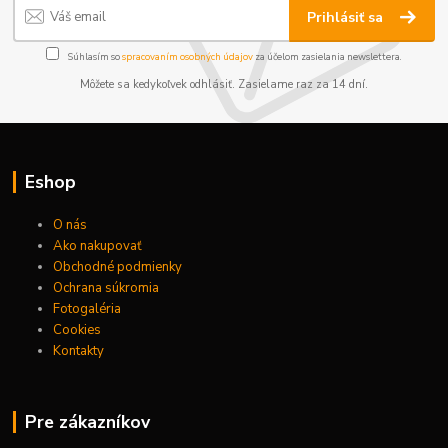
Prihlásiť sa
Súhlasím so
spracovaním osobných údajov
za účelom zasielania newslettera.
Môžete sa kedykoľvek odhlásiť. Zasielame raz za 14 dní.
Eshop
O nás
Ako nakupovať
Obchodné podmienky
Ochrana súkromia
Fotogaléria
Cookies
Kontakty
Pre zákazníkov