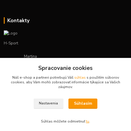
Kontakty
H-Sport
Martina
+421908736431
Spracovanie cookies
(Po-Pia, 7-15 hod.)
Náš e-shop a partneri potrebujú Váš
súhlas
s použitím súborov
obchod.hsport@gmail.com
cookies, aby Vám mohli zobrazovať informácie týkajúce sa Vašich
záujmov.
Súhlasím
Nastavenia
Vytvorené na
Eshop-rychlo.sk
Súhlas môžete odmietnuť
tu
.