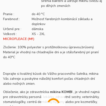
šírenia baktérií a udržuje mikinu sviežu aj
po dlhých zmenách
Pranie :
do 40 °C
Farebnosť :
Možnosť farebných kombinácií základu a
doplnkov
Určené pre :
dámska
Veľkosti :
XS - 2XL
MICROFLEACE (Mf)
Zloženie: 100% polyester s protižmolkovou úpravou,brúsený.
Material je vhodný na chladnejšie dni a je stálofarebný pri praní
do 40°C
Doprajte si kvalitný kúsok do Vášho pracovného šatníka, mikina
Vás zahreje a poskytne náležitý komfort počas chladných dní
alebo nočných zmien.
Oblečenie, ako je zdravotnícka
mikina KOMBI
, je vhodné najmä
pre zdravotnícky personál lekárky, zdravotné sestry, veterinárky,
stomatologičky, centrá dentálnej hygieny alebo pre kozmetičky,