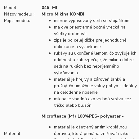
Model
046- Mf
Názov modelu :
Micro Mikina KOMBI
Popis modelu :
mierne vypasovaný strih so stojačikom
má dve priestranné bočné vrecká na
všetky drobnosti
zips je po celej dĺžke pre jednoduché
obliekanie a vyzliekanie
rukávy sú ukončené lemom, čo zvyšuje ich
odolnosť a zabezpečuje, že mikina dobre
sedí na rukách bez nepríjemného
vyhrňovania.
materiál je hrejivý a zároveň ľahký a
pružný, čo umožňuje voľný pohyb - ideálny
na celodenné nosenie
mikina je vhodná ako vrchná vrstva cez
tričko alebo bluzón
Microfleace (Mf) 100%PES- polyester
-
materiál je ošetrený antimikrobiálnou
Materiál :
úpravou, ktorá pomáha znižovať riziko