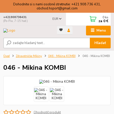
Dohodnite si s nami osobné stretnutie: +421 908 736 431,
obchod.hsport@gmail.com
0
ks
+421908736431
EUR
za
0 €
(Po-Pia, 7-15 hod.)
Menu
Hľadať
Úvod
Zdravotnícke Mikiny
046 - Mikina KOMBI
046 - Mikina KOMBI
046 - Mikina KOMBI
Ohodnotiť produkt