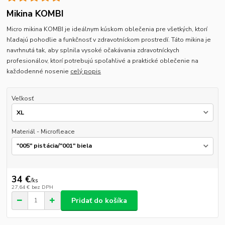
Mikina KOMBI
Micro mikina KOMBI je ideálnym kúskom oblečenia pre všetkých, ktorí
hľadajú pohodlie a funkčnosť v zdravotníckom prostredí. Táto mikina je
navrhnutá tak, aby splnila vysoké očakávania zdravotníckych
profesionálov, ktorí potrebujú spoľahlivé a praktické oblečenie na
každodenné nosenie
celý popis
Veľkosť
Materiál - Microfleace
34 €
/
ks
27,64 €
bez DPH
Pridať do košíka