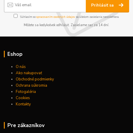
Prihlásiť sa
Súhlasím so
spracovaním osobných údajov
za účelom zasielania newslettera.
Môžete sa kedykoľvek odhlásiť. Zasielame raz za 14 dní.
Eshop
O nás
Ako nakupovať
Obchodné podmienky
Ochrana súkromia
Fotogaléria
Cookies
Kontakty
Pre zákazníkov