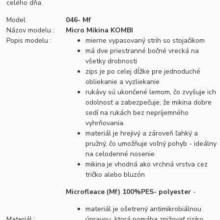
celého dňa.
Model
046- Mf
Názov modelu :
Micro Mikina KOMBI
Popis modelu :
mierne vypasovaný strih so stojačikom
má dve priestranné bočné vrecká na
všetky drobnosti
zips je po celej dĺžke pre jednoduché
obliekanie a vyzliekanie
rukávy sú ukončené lemom, čo zvyšuje ich
odolnosť a zabezpečuje, že mikina dobre
sedí na rukách bez nepríjemného
vyhrňovania.
materiál je hrejivý a zároveň ľahký a
pružný, čo umožňuje voľný pohyb - ideálny
na celodenné nosenie
mikina je vhodná ako vrchná vrstva cez
tričko alebo bluzón
Microfleace (Mf) 100%PES- polyester
-
materiál je ošetrený antimikrobiálnou
Materiál :
úpravou, ktorá pomáha znižovať riziko