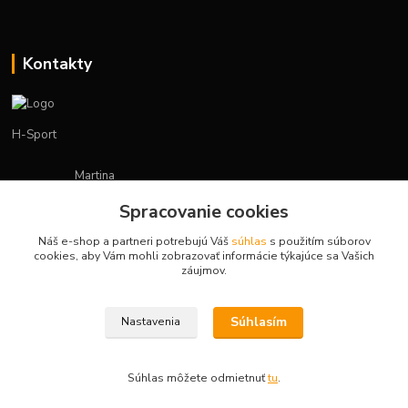
Kontakty
H-Sport
Martina
+421908736431
Spracovanie cookies
(Po-Pia, 7-15 hod.)
Náš e-shop a partneri potrebujú Váš
súhlas
s použitím súborov
obchod.hsport@gmail.com
cookies, aby Vám mohli zobrazovať informácie týkajúce sa Vašich
záujmov.
Súhlasím
Nastavenia
Vytvorené na
Eshop-rychlo.sk
Súhlas môžete odmietnuť
tu
.