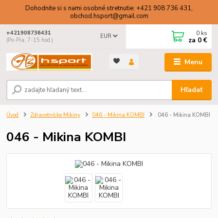
Dohodnite si s nami osobné stretnutie: +421 908 736 431,
obchod.hsport@gmail.com
0
ks
+421908736431
EUR
za
0 €
(Po-Pia, 7-15 hod.)
Menu
Hľadať
Úvod
Zdravotnícke Mikiny
046 - Mikina KOMBI
046 - Mikina KOMBI
046 - Mikina KOMBI