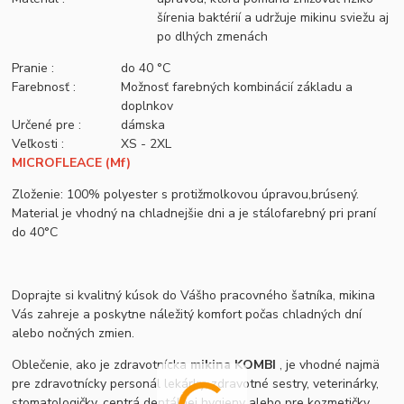
šírenia baktérií a udržuje mikinu sviežu aj
po dlhých zmenách
Pranie :
do 40 °C
Farebnosť :
Možnosť farebných kombinácií základu a
doplnkov
Určené pre :
dámska
Veľkosti :
XS - 2XL
MICROFLEACE (Mf)
Zloženie: 100% polyester s protižmolkovou úpravou,brúsený.
Material je vhodný na chladnejšie dni a je stálofarebný pri praní
do 40°C
Doprajte si kvalitný kúsok do Vášho pracovného šatníka, mikina
Vás zahreje a poskytne náležitý komfort počas chladných dní
alebo nočných zmien.
Oblečenie, ako je zdravotnícka
mikina KOMBI
, je vhodné najmä
pre zdravotnícky personál lekárky, zdravotné sestry, veterinárky,
stomatologičky, centrá dentálnej hygieny alebo pre kozmetičky,