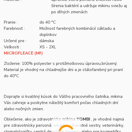
šírenia baktérií a udržuje mikinu sviežu aj
po dlhých zmenách
Pranie :
do 40 °C
Farebnosť :
Možnosť farebných kombinácií základu a
doplnkov
Určené pre :
dámska
Veľkosti :
XS - 2XL
MICROFLEACE (Mf)
Zloženie: 100% polyester s protižmolkovou úpravou,brúsený.
Material je vhodný na chladnejšie dni a je stálofarebný pri praní
do 40°C
Doprajte si kvalitný kúsok do Vášho pracovného šatníka, mikina
Vás zahreje a poskytne náležitý komfort počas chladných dní
alebo nočných zmien.
Oblečenie, ako je zdravotnícka
mikina KOMBI
, je vhodné najmä
pre zdravotnícky personál lekárky, zdravotné sestry, veterinárky,
stomatologičky, centrá dentálnej hygieny alebo pre kozmetičky,