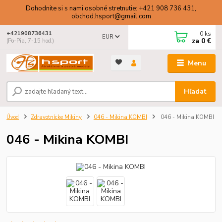
Dohodnite si s nami osobné stretnutie: +421 908 736 431,
obchod.hsport@gmail.com
0
ks
+421908736431
EUR
za
0 €
(Po-Pia, 7-15 hod.)
Menu
Hľadať
Úvod
Zdravotnícke Mikiny
046 - Mikina KOMBI
046 - Mikina KOMBI
046 - Mikina KOMBI