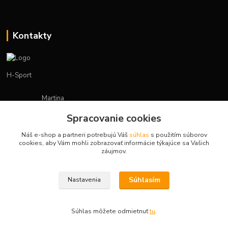
Kontakty
H-Sport
Martina
+421908736431
Spracovanie cookies
(Po-Pia, 7-15 hod.)
Náš e-shop a partneri potrebujú Váš
súhlas
s použitím súborov
obchod.hsport@gmail.com
cookies, aby Vám mohli zobrazovať informácie týkajúce sa Vašich
záujmov.
Súhlasím
Nastavenia
Vytvorené na
Eshop-rychlo.sk
Súhlas môžete odmietnuť
tu
.