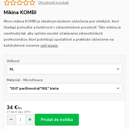
Ohodnotiť produkt
Mikina KOMBI
Micro mikina KOMBI je ideálnym kúskom oblečenia pre všetkých, ktorí
hľadajú pohodlie a funkčnosť v zdravotníckom prostredí. Táto mikina je
navrhnutá tak, aby splnila vysoké očakávania zdravotníckych
profesionálov, ktorí potrebujú spoľahlivé a praktické oblečenie na
každodenné nosenie
celý popis
Veľkosť
Materiál - Microfleace
34 €
/
ks
27,64 €
bez DPH
Pridať do košíka