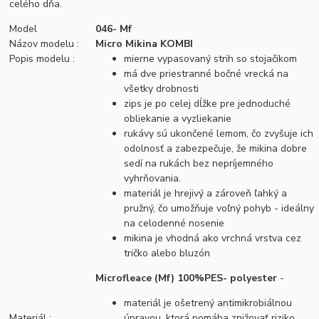
celého dňa.
Model
046- Mf
Názov modelu :
Micro Mikina KOMBI
Popis modelu :
mierne vypasovaný strih so stojačikom
má dve priestranné bočné vrecká na
všetky drobnosti
zips je po celej dĺžke pre jednoduché
obliekanie a vyzliekanie
rukávy sú ukončené lemom, čo zvyšuje ich
odolnosť a zabezpečuje, že mikina dobre
sedí na rukách bez nepríjemného
vyhrňovania.
materiál je hrejivý a zároveň ľahký a
pružný, čo umožňuje voľný pohyb - ideálny
na celodenné nosenie
mikina je vhodná ako vrchná vrstva cez
tričko alebo bluzón
Microfleace (Mf) 100%PES- polyester
-
materiál je ošetrený antimikrobiálnou
Materiál :
úpravou, ktorá pomáha znižovať riziko