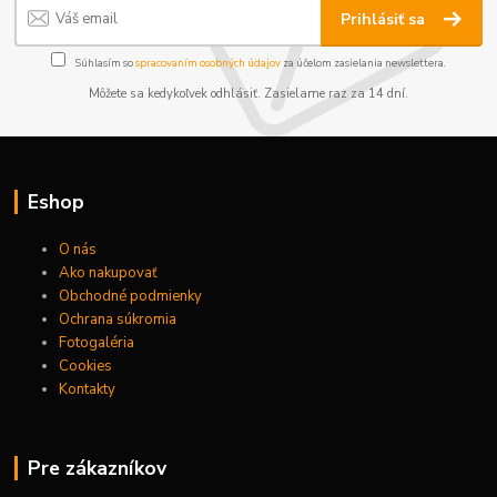
Prihlásiť sa
Súhlasím so
spracovaním osobných údajov
za účelom zasielania newslettera.
Môžete sa kedykoľvek odhlásiť. Zasielame raz za 14 dní.
Eshop
O nás
Ako nakupovať
Obchodné podmienky
Ochrana súkromia
Fotogaléria
Cookies
Kontakty
Pre zákazníkov