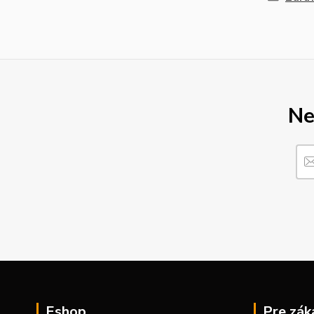
Ne
Eshop
Pre zák