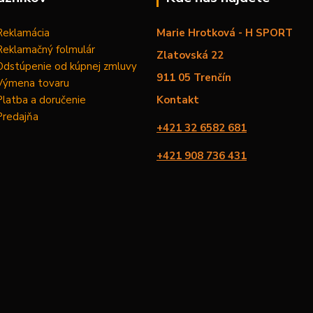
Reklamácia
Marie Hrotková - H SPORT
Reklamačný folmulár
Zlatovská 22
Odstúpenie od kúpnej zmluvy
911 05 Trenčín
Výmena tovaru
Platba a doručenie
Kontakt
Predajňa
+421 32 6582 681
+421 908 736 431