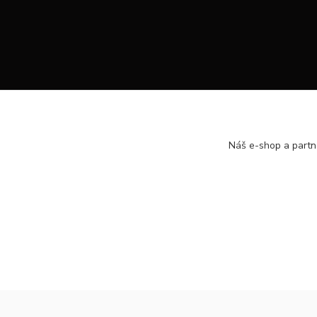
Náš e-shop a partn
https://www.facebook.com/hsport.sk/