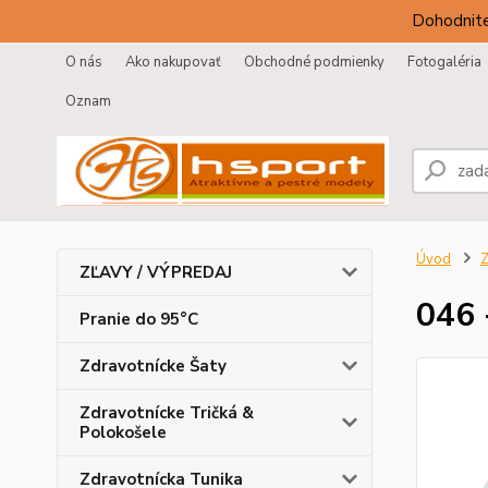
Dohodnite
O nás
Ako nakupovať
Obchodné podmienky
Fotogaléria
Oznam
Úvod
Z
ZĽAVY / VÝPREDAJ
046 
Pranie do 95°C
Zdravotnícke Šaty
Zdravotnícke Tričká &
Polokošele
Zdravotnícka Tunika