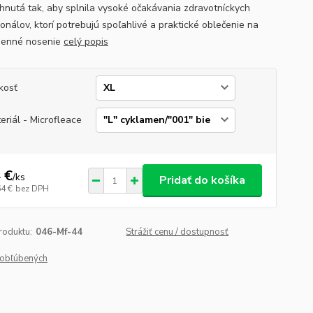
rhnutá tak, aby splnila vysoké očakávania zdravotníckych
onálov, ktorí potrebujú spoľahlivé a praktické oblečenie na
denné nosenie
celý popis
kosť
eriál - Microfleace
 €
/
ks
Pridať do košíka
64 €
bez DPH
roduktu:
046-Mf-44
Strážiť cenu / dostupnosť
obľúbených