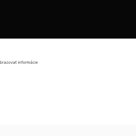
brazovať informácie
Vytvorené na
Eshop-rychlo.sk