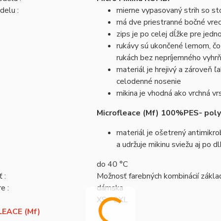
delu :
mierne vypasovaný strih so st
má dve priestranné bočné vrec
zips je po celej dĺžke pre jedn
rukávy sú ukončené lemom, čo 
rukách bez nepríjemného vyhrň
materiál je hrejivý a zároveň 
celodenné nosenie
mikina je vhodná ako vrchná vr
Microfleace (Mf) 100%PES- pol
materiál je ošetrený antimikrob
a udržuje mikinu sviežu aj po 
do 40 °C
 :
Možnosť farebných kombinácií zákl
e :
dámska
XS - 2XL
EACE (Mf)