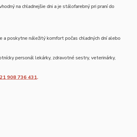
odný na chladnejšie dni a je stálofarebný pri praní do
je a poskytne náležitý komfort počas chladných dní alebo
tnícky personál lekárky, zdravotné sestry, veterinárky,
21 908 736 431
.