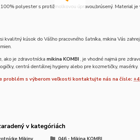
 100% polyester s protižmolkovou úpravou,brúsený. Material je vh
si kvalitný kúsok do Vášho pracovného šatníka, mikina Vás zahre
zmien.
, ako je zdravotnícka
mikina KOMBI
, je vhodné najmä pre zdravo
gičky, centrá dentálnej hygieny alebo pre kozmetičky, masérky.
 problém s výberom veľkosti kontaktujte nás na čísle:
+4
zaradený v kategóriách
otnícke Mikiny
046 - Mikina KOMBI