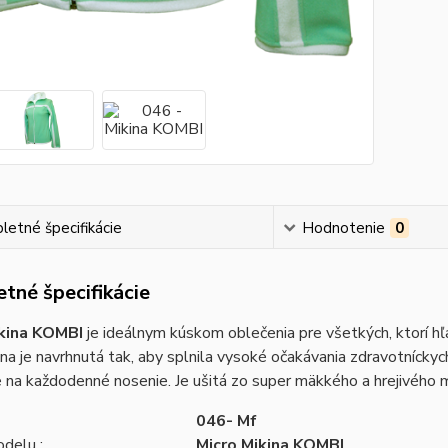
etné špecifikácie
Hodnotenie
0
tné špecifikácie
ikina KOMBI
je ideálnym kúskom oblečenia pre všetkých, ktorí hľ
na je navrhnutá tak, aby splnila vysoké očakávania zdravotníckych
 na každodenné nosenie. Je ušitá zo super mäkkého a hrejivého m
046- Mf
delu :
Micro Mikina KOMBI