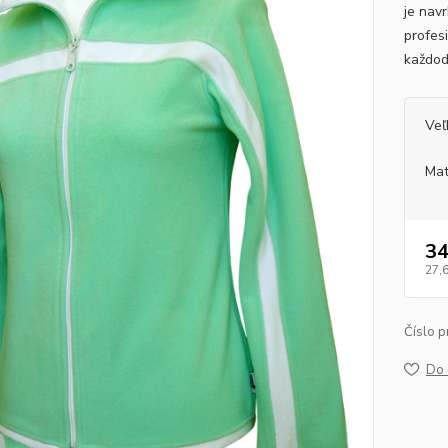
je nav
profesi
každo
Veľ
Mat
34
27,
Číslo p
Do 