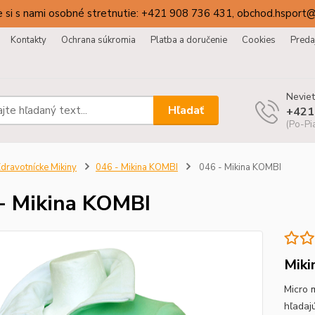
 si s nami osobné stretnutie: +421 908 736 431, obchod.hsport
Kontakty
Ochrana súkromia
Platba a doručenie
Cookies
Preda
Neviet
Hľadať
+421
(Po-Pi
dravotnícke Mikiny
046 - Mikina KOMBI
046 - Mikina KOMBI
- Mikina KOMBI
Miki
Micro 
hľadaj