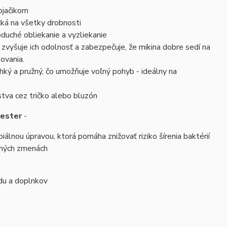
ojačikom
ká na všetky drobnosti
oduché obliekanie a vyzliekanie
zvyšuje ich odolnosť a zabezpečuje, že mikina dobre sedí na
ovania.
ľahký a pružný, čo umožňuje voľný pohyb - ideálny na
stva cez tričko alebo bluzón
yester
-
iálnou úpravou, ktorá pomáha znižovať riziko šírenia baktérií
dlhých zmenách
adu a doplnkov