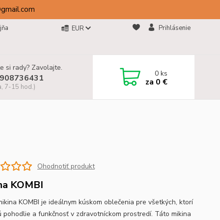
@gmail.com
jňa
Prihlásenie
EUR
e si rady? Zavolajte.
0
ks
908736431
za
0 €
a, 7-15 hod.)
Ohodnotiť produkt
na KOMBI
mikina KOMBI je ideálnym kúskom oblečenia pre všetkých, ktorí
ú pohodlie a funkčnosť v zdravotníckom prostredí. Táto mikina