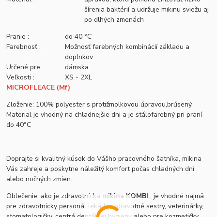
šírenia baktérií a udržuje mikinu sviežu aj
po dlhých zmenách
Pranie :
do 40 °C
Farebnosť :
Možnosť farebných kombinácií základu a
doplnkov
Určené pre :
dámska
Veľkosti :
XS - 2XL
MICROFLEACE (Mf)
Zloženie: 100% polyester s protižmolkovou úpravou,brúsený.
Material je vhodný na chladnejšie dni a je stálofarebný pri praní
do 40°C
Doprajte si kvalitný kúsok do Vášho pracovného šatníka, mikina
Vás zahreje a poskytne náležitý komfort počas chladných dní
alebo nočných zmien.
Oblečenie, ako je zdravotnícka
mikina KOMBI
, je vhodné najmä
pre zdravotnícky personál lekárky, zdravotné sestry, veterinárky,
stomatologičky, centrá dentálnej hygieny alebo pre kozmetičky,