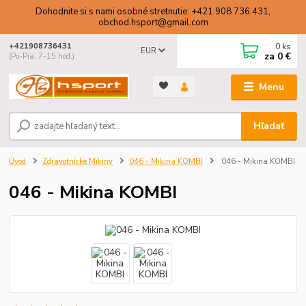
Dohodnite si s nami osobné stretnutie: +421 908 736 431,
obchod.hsport@gmail.com
0
ks
+421908736431
EUR
za
0 €
(Po-Pia, 7-15 hod.)
Menu
Hľadať
Úvod
Zdravotnícke Mikiny
046 - Mikina KOMBI
046 - Mikina KOMBI
046 - Mikina KOMBI