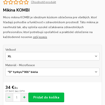
Ohodnotiť produkt
Mikina KOMBI
Micro mikina KOMBI je ideálnym kúskom oblečenia pre všetkých, ktorí
hľadajú pohodlie a funkčnosť v zdravotníckom prostredí. Táto mikina je
navrhnutá tak, aby splnila vysoké očakávania zdravotníckych
profesionálov, ktorí potrebujú spoľahlivé a praktické oblečenie na
každodenné nosenie
celý popis
Veľkosť
Materiál - Microfleace
34 €
/
ks
27,64 €
bez DPH
Pridať do košíka