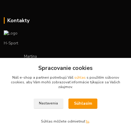
Kontakty
H-Sport
Martina
+421908736431
Spracovanie cookies
(Po-Pia, 7-15 hod.)
Náš e-shop a partneri potrebujú Váš
súhlas
s použitím súborov
obchod.hsport@gmail.com
cookies, aby Vám mohli zobrazovať informácie týkajúce sa Vašich
záujmov.
Súhlasím
Nastavenia
Vytvorené na
Eshop-rychlo.sk
Súhlas môžete odmietnuť
tu
.