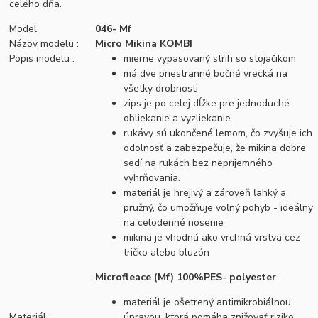
celého dňa.
Model
046- Mf
Názov modelu :
Micro Mikina KOMBI
Popis modelu :
mierne vypasovaný strih so stojačikom
má dve priestranné bočné vrecká na
všetky drobnosti
zips je po celej dĺžke pre jednoduché
obliekanie a vyzliekanie
rukávy sú ukončené lemom, čo zvyšuje ich
odolnosť a zabezpečuje, že mikina dobre
sedí na rukách bez nepríjemného
vyhrňovania.
materiál je hrejivý a zároveň ľahký a
pružný, čo umožňuje voľný pohyb - ideálny
na celodenné nosenie
mikina je vhodná ako vrchná vrstva cez
tričko alebo bluzón
Microfleace (Mf) 100%PES- polyester
-
materiál je ošetrený antimikrobiálnou
Materiál :
úpravou, ktorá pomáha znižovať riziko