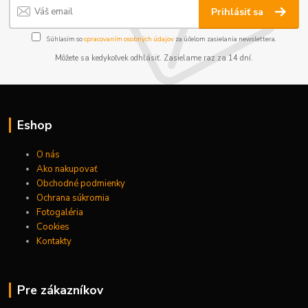
Prihlásiť sa
Súhlasím so
spracovaním osobných údajov
za účelom zasielania newslettera.
Môžete sa kedykoľvek odhlásiť. Zasielame raz za 14 dní.
Eshop
O nás
Ako nakupovať
Obchodné podmienky
Ochrana súkromia
Fotogaléria
Cookies
Kontakty
Pre zákazníkov