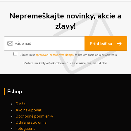
Nepremeškajte novinky, akcie a
zľavy!
Prihlásiť sa
Súhlasím so
spracovaním osobných údajov
za účelom zasielania newslettera.
Môžete sa kedykoľvek odhlásiť. Zasielame raz za 14 dní.
Eshop
O nás
Ako nakupovať
Obchodné podmienky
Ochrana súkromia
Fotogaléria