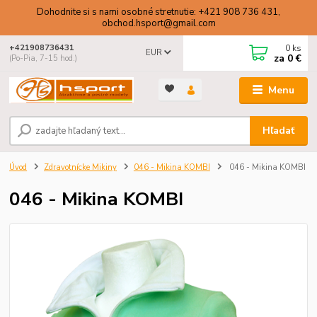
Dohodnite si s nami osobné stretnutie: +421 908 736 431,
obchod.hsport@gmail.com
0
ks
+421908736431
EUR
za
0 €
(Po-Pia, 7-15 hod.)
Menu
Hľadať
Úvod
Zdravotnícke Mikiny
046 - Mikina KOMBI
046 - Mikina KOMBI
046 - Mikina KOMBI