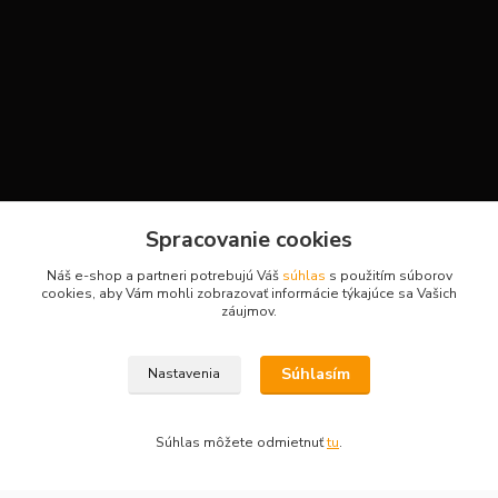
Kontakty
Spracovanie cookies
Náš e-shop a partneri potrebujú Váš
súhlas
s použitím súborov
cookies, aby Vám mohli zobrazovať informácie týkajúce sa Vašich
H-Sport
záujmov.
Martina
Súhlasím
Nastavenia
+421908736431
(Po-Pia, 7-15 hod.)
Súhlas môžete odmietnuť
tu
.
obchod.hsport@gmail.com