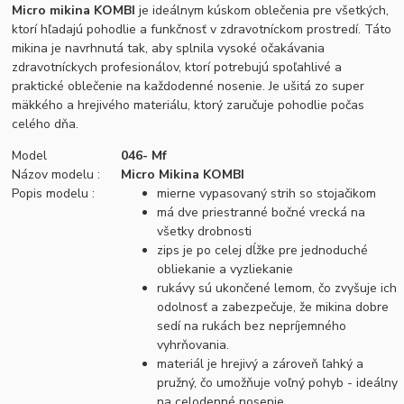
Micro mikina KOMBI
je ideálnym kúskom oblečenia pre všetkých,
ktorí hľadajú pohodlie a funkčnosť v zdravotníckom prostredí. Táto
mikina je navrhnutá tak, aby splnila vysoké očakávania
zdravotníckych profesionálov, ktorí potrebujú spoľahlivé a
praktické oblečenie na každodenné nosenie. Je ušitá zo super
mäkkého a hrejivého materiálu, ktorý zaručuje pohodlie počas
celého dňa.
Model
046- Mf
Názov modelu :
Micro Mikina KOMBI
Popis modelu :
mierne vypasovaný strih so stojačikom
má dve priestranné bočné vrecká na
všetky drobnosti
zips je po celej dĺžke pre jednoduché
obliekanie a vyzliekanie
rukávy sú ukončené lemom, čo zvyšuje ich
odolnosť a zabezpečuje, že mikina dobre
sedí na rukách bez nepríjemného
vyhrňovania.
materiál je hrejivý a zároveň ľahký a
pružný, čo umožňuje voľný pohyb - ideálny
na celodenné nosenie