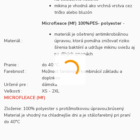
mikina je vhodná ako vrchná vrstva cez
tričko alebo bluzón
Microfleace (Mf) 100%PES- polyester
-
materiál je ošetrený antimikrobiálnou
Materiál :
úpravou, ktorá pomáha znižovať riziko
šírenia baktérií a udržuje mikinu sviežu aj
po dlhých zmenách
Pranie :
do 40 °C
Farebnosť :
Možnosť farebných kombinácií základu a
doplnkov
Určené pre :
dámska
Veľkosti :
XS - 2XL
MICROFLEACE (Mf)
Zloženie: 100% polyester s protižmolkovou úpravou,brúsený.
Material je vhodný na chladnejšie dni a je stálofarebný pri praní
do 40°C