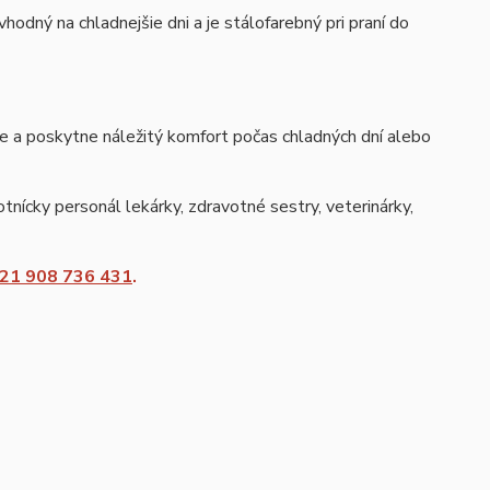
odný na chladnejšie dni a je stálofarebný pri praní do
je a poskytne náležitý komfort počas chladných dní alebo
tnícky personál lekárky, zdravotné sestry, veterinárky,
21 908 736 431
.