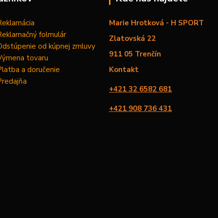
Reklamácia
Marie Hrotková - H SPORT
Reklamačný folmulár
Zlatovská 22
Odstúpenie od kúpnej zmluvy
911 05 Trenčín
Výmena tovaru
Platba a doručenie
Kontakt
Predajňa
+421 32 6582 681
+421 908 736 431