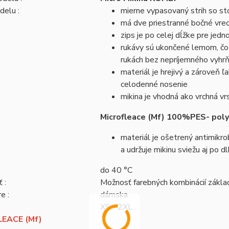
delu :
mierne vypasovaný strih so st
má dve priestranné bočné vrec
zips je po celej dĺžke pre jedn
rukávy sú ukončené lemom, čo 
rukách bez nepríjemného vyhrň
materiál je hrejivý a zároveň 
celodenné nosenie
mikina je vhodná ako vrchná vr
Microfleace (Mf) 100%PES- pol
materiál je ošetrený antimikrob
a udržuje mikinu sviežu aj po 
do 40 °C
 :
Možnosť farebných kombinácií zákl
e :
dámska
XS - 2XL
EACE (Mf)