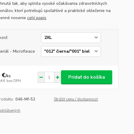
rhnutá tak, aby splnila vysoké očakávania zdravotníckych
onálov, ktorí potrebujú spoľahlivé a praktické oblečenie na
denné nosenie
celý popis
kosť
eriál - Microfleace
 €
/
ks
Pridať do košíka
64 €
bez DPH
roduktu:
046-Mf-52
Strážiť cenu / dostupnosť
obľúbených