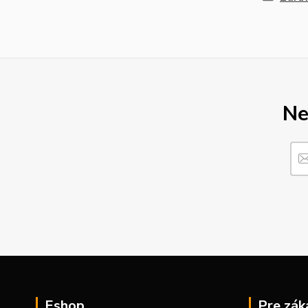
Ne
Eshop
Pre zák