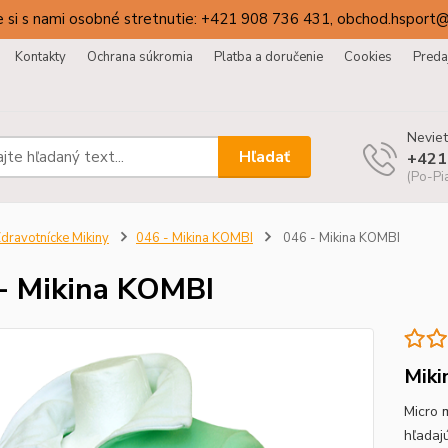
 si s nami osobné stretnutie: +421 908 736 431, obchod.hsport
Kontakty
Ochrana súkromia
Platba a doručenie
Cookies
Preda
Neviet
Hľadať
+421
(Po-Pi
dravotnícke Mikiny
046 - Mikina KOMBI
046 - Mikina KOMBI
- Mikina KOMBI
Miki
Micro 
hľadaj