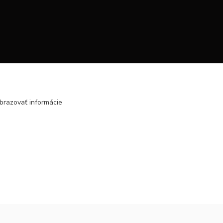
brazovať informácie
Vytvorené na
Eshop-rychlo.sk