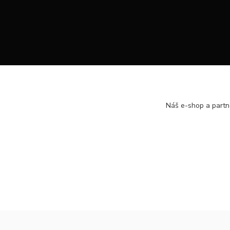
Náš e-shop a partn
https://www.facebook.com/hsport.sk/