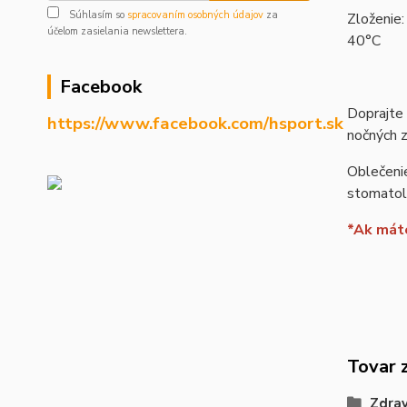
Súhlasím so
spracovaním osobných údajov
za
Zloženie:
účelom zasielania newslettera.
40°C
Facebook
Doprajte 
https://www.facebook.com/hsport.sk
nočných 
Oblečenie
stomatolo
*Ak máte
Tovar 
Zdrav