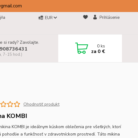
@gmail.com
jňa
Prihlásenie
EUR
e si rady? Zavolajte.
0
ks
908736431
za
0 €
a, 7-15 hod.)
Ohodnotiť produkt
na KOMBI
mikina KOMBI je ideálnym kúskom oblečenia pre všetkých, ktorí
ú pohodlie a funkčnosť v zdravotníckom prostredí. Táto mikina