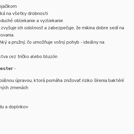
ojačikom
ká na všetky drobnosti
oduché obliekanie a vyzliekanie
zvyšuje ich odolnosť a zabezpečuje, že mikina dobre sedí na
ovania.
ľahký a pružný, čo umožňuje voľný pohyb - ideálny na
stva cez tričko alebo bluzón
yester
-
iálnou úpravou, ktorá pomáha znižovať riziko šírenia baktérií
dlhých zmenách
adu a doplnkov