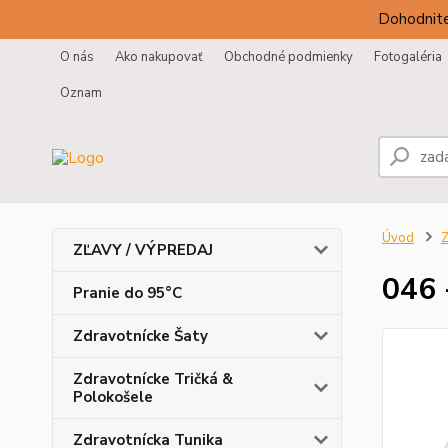
Dohodnite
O nás
Ako nakupovať
Obchodné podmienky
Fotogaléria
Oznam
Úvod
Z
ZĽAVY / VÝPREDAJ
046 
Pranie do 95°C
Zdravotnícke Šaty
Zdravotnícke Tričká &
Polokošele
Zdravotnícka Tunika