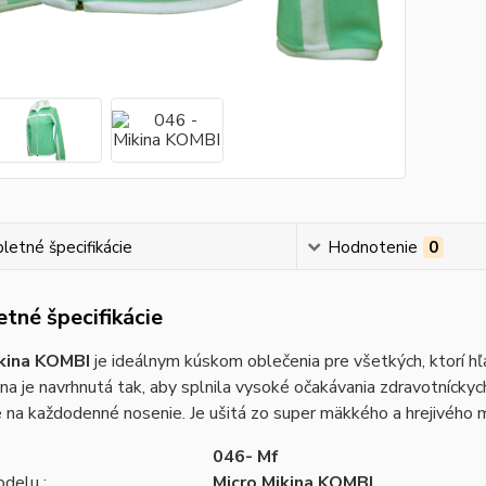
etné špecifikácie
Hodnotenie
0
tné špecifikácie
ikina KOMBI
je ideálnym kúskom oblečenia pre všetkých, ktorí hľ
na je navrhnutá tak, aby splnila vysoké očakávania zdravotníckych
 na každodenné nosenie. Je ušitá zo super mäkkého a hrejivého m
046- Mf
delu :
Micro Mikina KOMBI