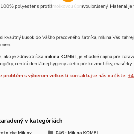
 100% polyester s protižmolkovou úpravou,brúsený. Material je vh
si kvalitný kúsok do Vášho pracovného šatníka, mikina Vás zahre
zmien.
, ako je zdravotnícka
mikina KOMBI
, je vhodné najmä pre zdravo
gičky, centrá dentálnej hygieny alebo pre kozmetičky, masérky.
 problém s výberom veľkosti kontaktujte nás na čísle:
+4
zaradený v kategóriách
otnícke Mikiny
046 - Mikina KOMBI