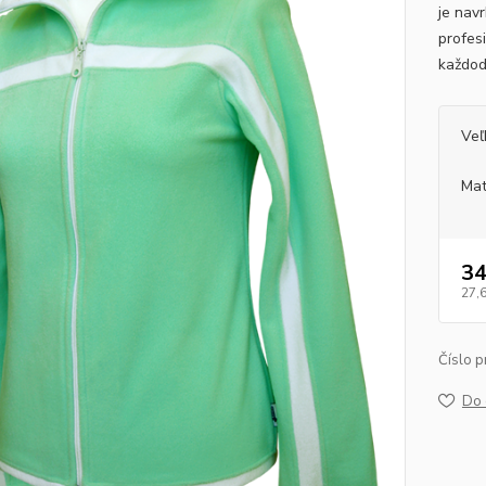
je nav
profesi
každo
Veľ
Mat
34
27,
Číslo p
Do 