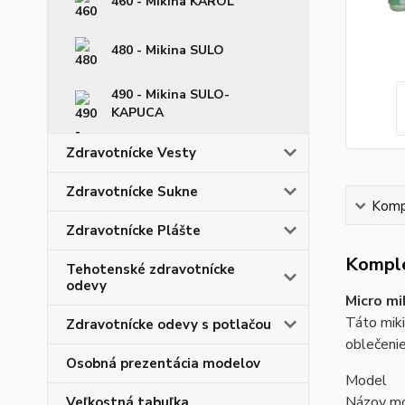
460 - Mikina KAROL
480 - Mikina SULO
490 - Mikina SULO-
KAPUCA
Zdravotnícke Vesty
Zdravotnícke Sukne
Kompl
Zdravotnícke Plášte
Komple
Tehotenské zdravotnícke
odevy
Micro m
Táto miki
Zdravotnícke odevy s potlačou
oblečenie
Osobná prezentácia modelov
Model
Názov mo
Veľkostná tabuľka