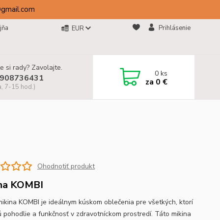
@gmail.com
jňa
Prihlásenie
EUR
e si rady? Zavolajte.
0
ks
908736431
za
0 €
a, 7-15 hod.)
Ohodnotiť produkt
na KOMBI
mikina KOMBI je ideálnym kúskom oblečenia pre všetkých, ktorí
ú pohodlie a funkčnosť v zdravotníckom prostredí. Táto mikina