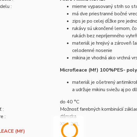
delu :
mierne vypasovaný strih so st
má dve priestranné bočné vrec
zips je po celej dĺžke pre jedn
rukávy sú ukončené lemom, čo 
rukách bez nepríjemného vyhrň
materiál je hrejivý a zároveň 
celodenné nosenie
mikina je vhodná ako vrchná vr
Microfleace (Mf) 100%PES- pol
materiál je ošetrený antimikrob
a udržuje mikinu sviežu aj po 
do 40 °C
 :
Možnosť farebných kombinácií zákl
e :
dámska
XS - 2XL
EACE (Mf)