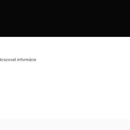
brazovať informácie
Vytvorené na
Eshop-rychlo.sk