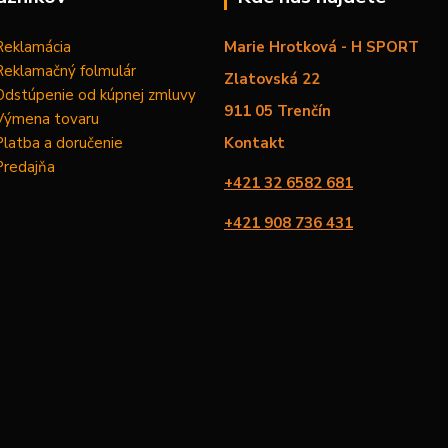
Reklamácia
Marie Hrotková - H SPORT
Reklamačný folmulár
Zlatovská 22
Odstúpenie od kúpnej zmluvy
911 05 Trenčín
Výmena tovaru
Platba a doručenie
Kontakt
Predajňa
+421 32 6582 681
+421 908 736 431