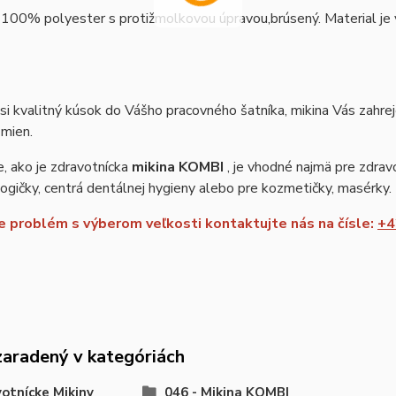
 100% polyester s protižmolkovou úpravou,brúsený. Material je vh
si kvalitný kúsok do Vášho pracovného šatníka, mikina Vás zahre
zmien.
, ako je zdravotnícka
mikina KOMBI
, je vhodné najmä pre zdravo
gičky, centrá dentálnej hygieny alebo pre kozmetičky, masérky.
 problém s výberom veľkosti kontaktujte nás na čísle:
+4
zaradený v kategóriách
otnícke Mikiny
046 - Mikina KOMBI