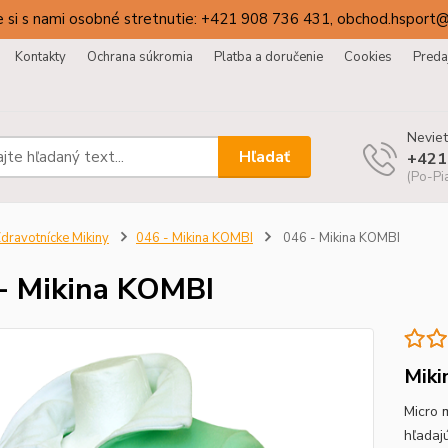
 si s nami osobné stretnutie: +421 908 736 431, obchod.hsport
Kontakty
Ochrana súkromia
Platba a doručenie
Cookies
Preda
Neviet
Hľadať
+421
(Po-Pi
dravotnícke Mikiny
046 - Mikina KOMBI
046 - Mikina KOMBI
- Mikina KOMBI
Miki
Micro 
hľadaj