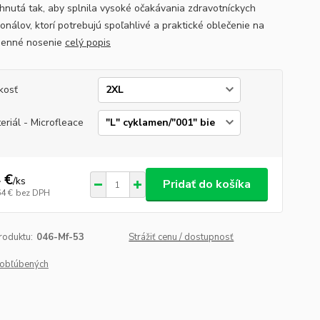
rhnutá tak, aby splnila vysoké očakávania zdravotníckych
onálov, ktorí potrebujú spoľahlivé a praktické oblečenie na
denné nosenie
celý popis
kosť
eriál - Microfleace
 €
/
ks
Pridať do košíka
64 €
bez DPH
roduktu:
046-Mf-53
Strážiť cenu / dostupnosť
obľúbených