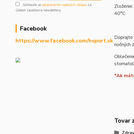
Súhlasím so
spracovaním osobných údajov
za
Zloženie:
účelom zasielania newslettera.
40°C
Facebook
Doprajte 
https://www.facebook.com/hsport.sk
nočných 
Oblečenie
stomatolo
*Ak máte
Tovar 
Zdrav