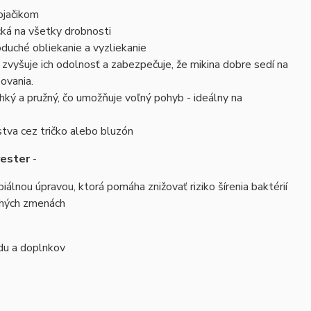
ojačikom
ká na všetky drobnosti
oduché obliekanie a vyzliekanie
zvyšuje ich odolnosť a zabezpečuje, že mikina dobre sedí na
ovania.
ľahký a pružný, čo umožňuje voľný pohyb - ideálny na
stva cez tričko alebo bluzón
yester
-
iálnou úpravou, ktorá pomáha znižovať riziko šírenia baktérií
dlhých zmenách
adu a doplnkov