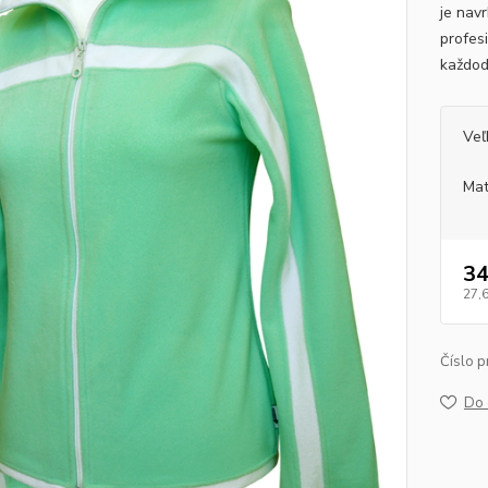
je nav
profesi
každo
Veľ
Mat
34
27,
Číslo p
Do 