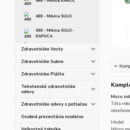
460 - Mikina KAROL
480 - Mikina SULO
490 - Mikina SULO-
KAPUCA
Zdravotnícke Vesty
Zdravotnícke Sukne
Kompl
Zdravotnícke Plášte
Komple
Tehotenské zdravotnícke
odevy
Micro m
Táto miki
Zdravotnícke odevy s potlačou
oblečenie
Osobná prezentácia modelov
Model
Názov mo
Veľkostná tabuľka