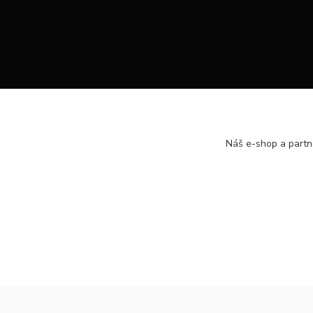
Náš e-shop a partn
https://www.facebook.com/hsport.sk/