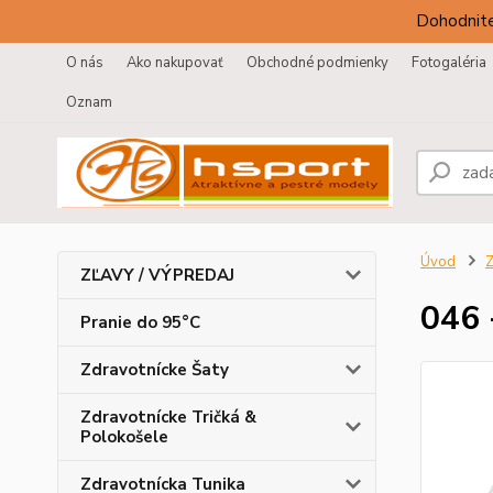
Dohodnite
O nás
Ako nakupovať
Obchodné podmienky
Fotogaléria
Oznam
Úvod
Z
ZĽAVY / VÝPREDAJ
046 
Pranie do 95°C
Zdravotnícke Šaty
Zdravotnícke Tričká &
Polokošele
Zdravotnícka Tunika