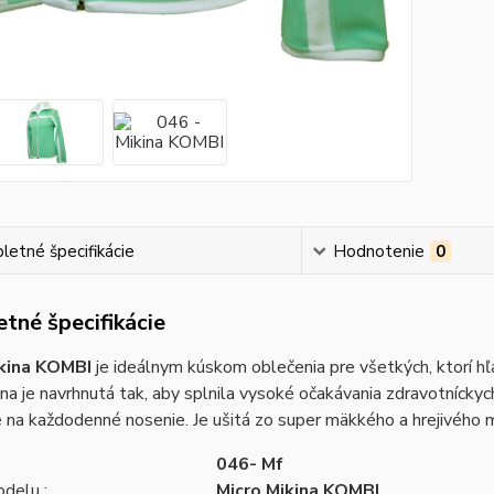
etné špecifikácie
Hodnotenie
0
tné špecifikácie
ikina KOMBI
je ideálnym kúskom oblečenia pre všetkých, ktorí hľ
na je navrhnutá tak, aby splnila vysoké očakávania zdravotníckych
 na každodenné nosenie. Je ušitá zo super mäkkého a hrejivého m
046- Mf
delu :
Micro Mikina KOMBI