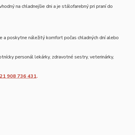
odný na chladnejšie dni a je stálofarebný pri praní do
je a poskytne náležitý komfort počas chladných dní alebo
tnícky personál lekárky, zdravotné sestry, veterinárky,
21 908 736 431
.