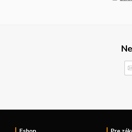
Ne
Eshop
Pre zák