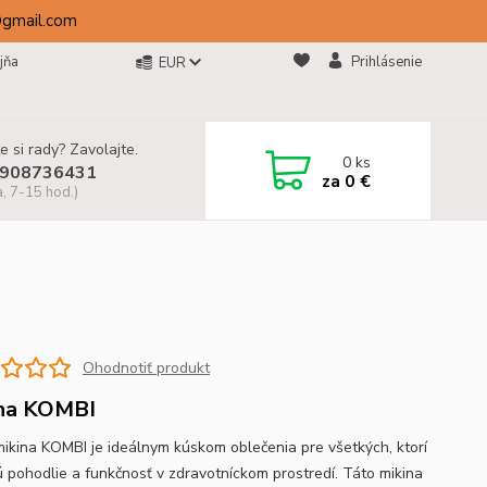
@gmail.com
jňa
Prihlásenie
EUR
e si rady? Zavolajte.
0
ks
908736431
za
0 €
a, 7-15 hod.)
Ohodnotiť produkt
na KOMBI
mikina KOMBI je ideálnym kúskom oblečenia pre všetkých, ktorí
ú pohodlie a funkčnosť v zdravotníckom prostredí. Táto mikina