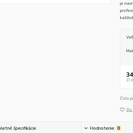
je nav
profesi
každo
Veľ
Mat
34
27,
Číslo p
Do 
etné špecifikácie
Hodnotenie
0