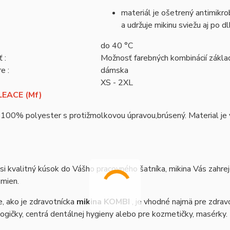
materiál je ošetrený antimikrob
a udržuje mikinu sviežu aj po 
do 40 °C
 :
Možnosť farebných kombinácií zákl
e :
dámska
XS - 2XL
EACE (Mf)
 100% polyester s protižmolkovou úpravou,brúsený. Material je vh
si kvalitný kúsok do Vášho pracovného šatníka, mikina Vás zahre
zmien.
, ako je zdravotnícka
mikina KOMBI
, je vhodné najmä pre zdravo
gičky, centrá dentálnej hygieny alebo pre kozmetičky, masérky.