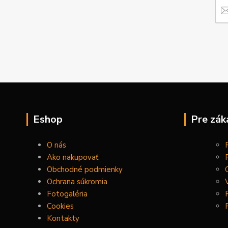
Eshop
Pre zák
O nás
Ako nakupovať
Obchodné podmienky
Ochrana súkromia
Fotogaléria
Cookies
Kontakty