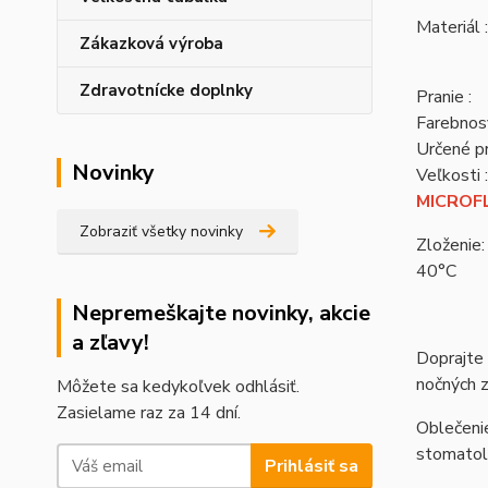
Materiál :
Zákazková výroba
Zdravotnícke doplnky
Pranie :
Farebnosť
Určené pr
Novinky
Veľkosti :
MICROFL
Zobraziť všetky novinky
Zloženie:
40°C
Nepremeškajte novinky, akcie
a zľavy!
Doprajte 
nočných 
Môžete sa kedykoľvek odhlásiť.
Zasielame raz za 14 dní.
Oblečenie
stomatolo
Prihlásiť sa