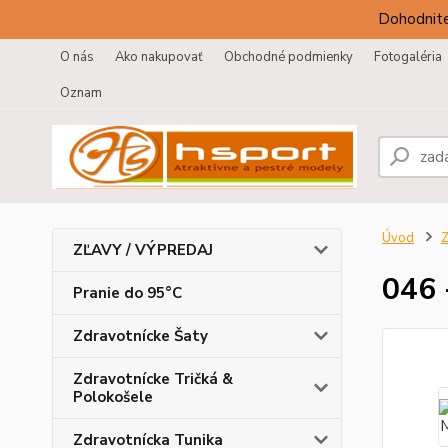
Dohodnite
O nás
Ako nakupovať
Obchodné podmienky
Fotogaléria
Oznam
Úvod
Z
ZĽAVY / VÝPREDAJ
046 
Pranie do 95°C
Zdravotnícke Šaty
Zdravotnícke Tričká &
Polokošele
Zdravotnícka Tunika