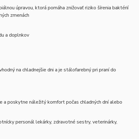
iálnou úpravou, ktorá pomáha znižovať riziko šírenia baktérií
dlhých zmenách
adu a doplnkov
odný na chladnejšie dni a je stálofarebný pri praní do
je a poskytne náležitý komfort počas chladných dní alebo
tnícky personál lekárky, zdravotné sestry, veterinárky,