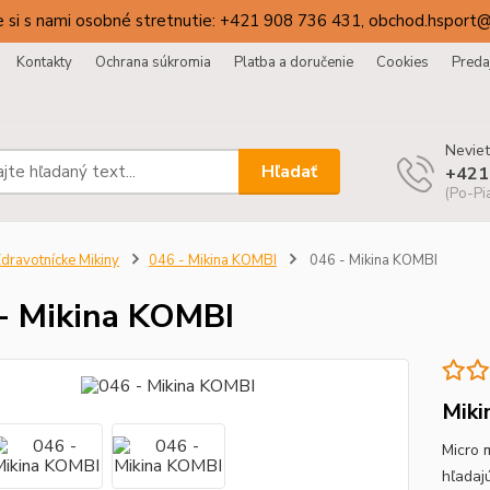
 si s nami osobné stretnutie: +421 908 736 431, obchod.hsport
Kontakty
Ochrana súkromia
Platba a doručenie
Cookies
Preda
Neviet
Hľadať
+421
(Po-Pi
dravotnícke Mikiny
046 - Mikina KOMBI
046 - Mikina KOMBI
- Mikina KOMBI
Miki
Micro 
hľadaj