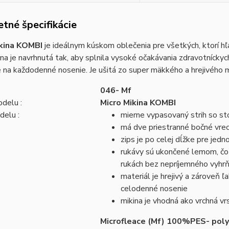
tné špecifikácie
ikina KOMBI
je ideálnym kúskom oblečenia pre všetkých, ktorí hľ
na je navrhnutá tak, aby splnila vysoké očakávania zdravotníckych
 na každodenné nosenie. Je ušitá zo super mäkkého a hrejivého m
046- Mf
delu :
Micro Mikina KOMBI
delu :
mierne vypasovaný strih so st
má dve priestranné bočné vrec
zips je po celej dĺžke pre jedn
rukávy sú ukončené lemom, čo 
rukách bez nepríjemného vyhrň
materiál je hrejivý a zároveň 
celodenné nosenie
mikina je vhodná ako vrchná vr
Microfleace (Mf) 100%PES- pol