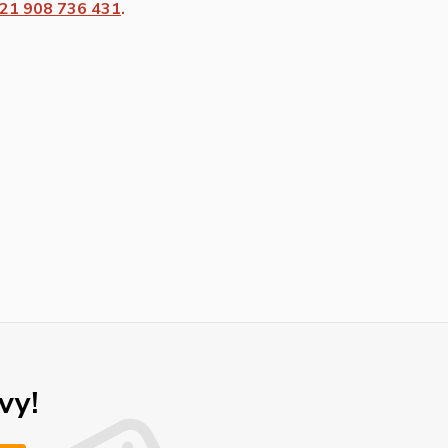
21 908 736 431
.
vy!