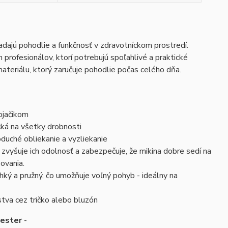
adajú pohodlie a funkčnosť v zdravotníckom prostredí.
 profesionálov, ktorí potrebujú spoľahlivé a praktické
ateriálu, ktorý zaručuje pohodlie počas celého dňa.
ojačikom
ká na všetky drobnosti
oduché obliekanie a vyzliekanie
zvyšuje ich odolnosť a zabezpečuje, že mikina dobre sedí na
ovania.
ľahký a pružný, čo umožňuje voľný pohyb - ideálny na
stva cez tričko alebo bluzón
yester
-