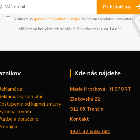
Prihlásiť sa
Súhlasím so
spracovaním osobných údajov
za účelom zasielania newslettera.
Môžete sa kedykoľvek odhlásiť. Zasielame raz za 14 dní.
azníkov
Kde nás nájdete
Reklamácia
Marie Hrotková - H SPORT
Reklamačný folmulár
Zlatovská 22
Odstúpenie od kúpnej zmluvy
911 05 Trenčín
Výmena tovaru
Platba a doručenie
Kontakt
Predajňa
+421 32 6582 681