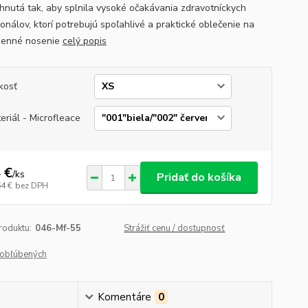
rhnutá tak, aby splnila vysoké očakávania zdravotníckych
onálov, ktorí potrebujú spoľahlivé a praktické oblečenie na
denné nosenie
celý popis
kosť
eriál - Microfleace
 €
/
ks
Pridať do košíka
64 €
bez DPH
roduktu:
046-Mf-55
Strážiť cenu / dostupnosť
obľúbených
Komentáre
0