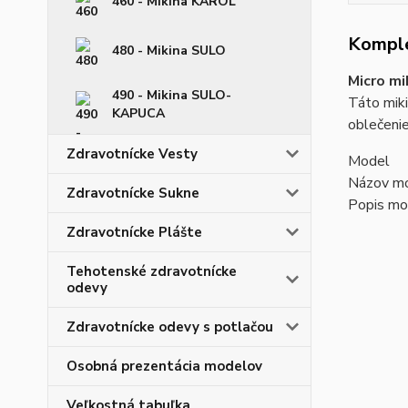
460 - Mikina KAROL
Komple
480 - Mikina SULO
Micro m
490 - Mikina SULO-
Táto miki
KAPUCA
oblečenie
Zdravotnícke Vesty
Model
Názov mo
Zdravotnícke Sukne
Popis mo
Zdravotnícke Plášte
Tehotenské zdravotnícke
odevy
Zdravotnícke odevy s potlačou
Osobná prezentácia modelov
Veľkostná tabuľka