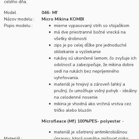
celého dňa.
Model
046- Mf
Názov modelu :
Micro Mikina KOMBI
Popis modelu :
mierne vypasovaný strih so stojačikom
má dve priestranné bočné vrecká na
všetky drobnosti
zips je po celej dĺžke pre jednoduché
obliekanie a vyzliekanie
rukávy sú ukončené lemom, čo zvyšuje ich
odolnosť a zabezpečuje, že mikina dobre
sedí na rukách bez nepríjemného
vyhrňovania.
materiál je hrejivý a zároveň ľahký a
pružný, čo umožňuje voľný pohyb - ideálny
na celodenné nosenie
mikina je vhodná ako vrchná vrstva cez
tričko alebo bluzón
Microfleace (Mf) 100%PES- polyester
-
materiál je ošetrený antimikrobiálnou
Materiál :
úpravou, ktorá pomáha znižovať riziko