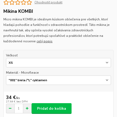
Ohodnotiť produkt
Mikina KOMBI
Micro mikina KOMBI je ideálnym kúskom oblečenia pre všetkých, ktorí
hľadajú pohodlie a funkčnosť v zdravotníckom prostredí. Táto mikina je
navrhnutá tak, aby splnila vysoké očakávania zdravotníckych
profesionálov, ktorí potrebujú spoľahlivé a praktické oblečenie na
každodenné nosenie
celý popis
Veľkosť
Materiál - Microfleace
34 €
/
ks
27,64 €
bez DPH
Pridať do košíka