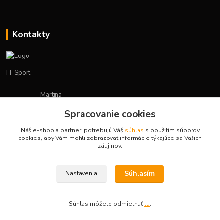
Kontakty
H-Sport
Martina
+421908736431
Spracovanie cookies
(Po-Pia, 7-15 hod.)
Náš e-shop a partneri potrebujú Váš
súhlas
s použitím súborov
obchod.hsport@gmail.com
cookies, aby Vám mohli zobrazovať informácie týkajúce sa Vašich
záujmov.
Súhlasím
Nastavenia
Vytvorené na
Eshop-rychlo.sk
Súhlas môžete odmietnuť
tu
.