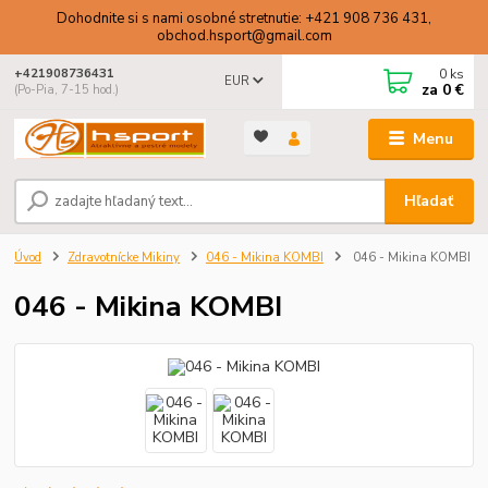
Dohodnite si s nami osobné stretnutie: +421 908 736 431,
obchod.hsport@gmail.com
0
ks
+421908736431
EUR
za
0 €
(Po-Pia, 7-15 hod.)
Menu
Hľadať
Úvod
Zdravotnícke Mikiny
046 - Mikina KOMBI
046 - Mikina KOMBI
046 - Mikina KOMBI