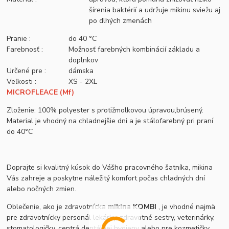
šírenia baktérií a udržuje mikinu sviežu aj
po dlhých zmenách
Pranie :
do 40 °C
Farebnosť :
Možnosť farebných kombinácií základu a
doplnkov
Určené pre :
dámska
Veľkosti :
XS - 2XL
MICROFLEACE (Mf)
Zloženie: 100% polyester s protižmolkovou úpravou,brúsený.
Material je vhodný na chladnejšie dni a je stálofarebný pri praní
do 40°C
Doprajte si kvalitný kúsok do Vášho pracovného šatníka, mikina
Vás zahreje a poskytne náležitý komfort počas chladných dní
alebo nočných zmien.
Oblečenie, ako je zdravotnícka
mikina KOMBI
, je vhodné najmä
pre zdravotnícky personál lekárky, zdravotné sestry, veterinárky,
stomatologičky, centrá dentálnej hygieny alebo pre kozmetičky,