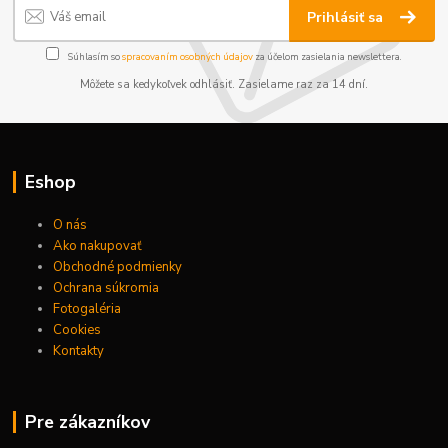
Prihlásiť sa
Súhlasím so
spracovaním osobných údajov
za účelom zasielania newslettera.
Môžete sa kedykoľvek odhlásiť. Zasielame raz za 14 dní.
Eshop
O nás
Ako nakupovať
Obchodné podmienky
Ochrana súkromia
Fotogaléria
Cookies
Kontakty
Pre zákazníkov