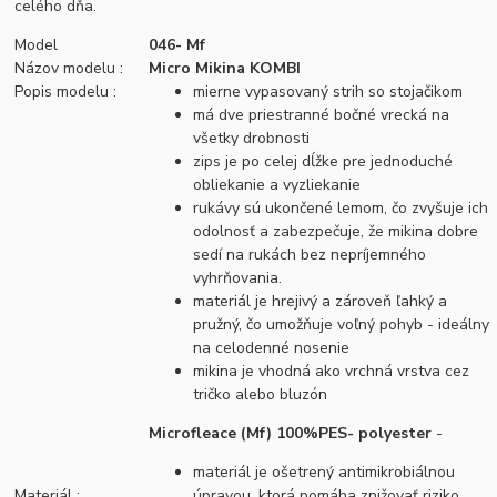
celého dňa.
Model
046- Mf
Názov modelu :
Micro Mikina KOMBI
Popis modelu :
mierne vypasovaný strih so stojačikom
má dve priestranné bočné vrecká na
všetky drobnosti
zips je po celej dĺžke pre jednoduché
obliekanie a vyzliekanie
rukávy sú ukončené lemom, čo zvyšuje ich
odolnosť a zabezpečuje, že mikina dobre
sedí na rukách bez nepríjemného
vyhrňovania.
materiál je hrejivý a zároveň ľahký a
pružný, čo umožňuje voľný pohyb - ideálny
na celodenné nosenie
mikina je vhodná ako vrchná vrstva cez
tričko alebo bluzón
Microfleace (Mf) 100%PES- polyester
-
materiál je ošetrený antimikrobiálnou
Materiál :
úpravou, ktorá pomáha znižovať riziko