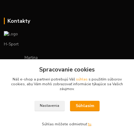
Kontakty
H-Sport
Martina
+421908736431
Spracovanie cookies
(Po-Pia, 7-15 hod.)
Náš e-shop a partneri potrebujú Váš
súhlas
s použitím súborov
obchod.hsport@gmail.com
cookies, aby Vám mohli zobrazovať informácie týkajúce sa Vašich
záujmov.
Súhlasím
Nastavenia
Vytvorené na
Eshop-rychlo.sk
Súhlas môžete odmietnuť
tu
.