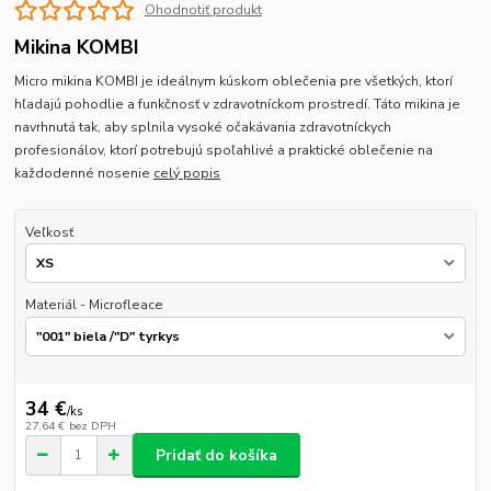
Ohodnotiť produkt
Mikina KOMBI
Micro mikina KOMBI je ideálnym kúskom oblečenia pre všetkých, ktorí
hľadajú pohodlie a funkčnosť v zdravotníckom prostredí. Táto mikina je
navrhnutá tak, aby splnila vysoké očakávania zdravotníckych
profesionálov, ktorí potrebujú spoľahlivé a praktické oblečenie na
každodenné nosenie
celý popis
Veľkosť
Materiál - Microfleace
34 €
/
ks
27,64 €
bez DPH
Pridať do košíka