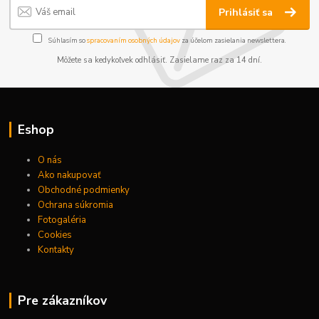
Prihlásiť sa
Súhlasím so
spracovaním osobných údajov
za účelom zasielania newslettera.
Môžete sa kedykoľvek odhlásiť. Zasielame raz za 14 dní.
Eshop
O nás
Ako nakupovať
Obchodné podmienky
Ochrana súkromia
Fotogaléria
Cookies
Kontakty
Pre zákazníkov