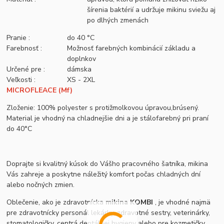
šírenia baktérií a udržuje mikinu sviežu aj
po dlhých zmenách
Pranie :
do 40 °C
Farebnosť :
Možnosť farebných kombinácií základu a
doplnkov
Určené pre :
dámska
Veľkosti :
XS - 2XL
MICROFLEACE (Mf)
Zloženie: 100% polyester s protižmolkovou úpravou,brúsený.
Material je vhodný na chladnejšie dni a je stálofarebný pri praní
do 40°C
Doprajte si kvalitný kúsok do Vášho pracovného šatníka, mikina
Vás zahreje a poskytne náležitý komfort počas chladných dní
alebo nočných zmien.
Oblečenie, ako je zdravotnícka
mikina KOMBI
, je vhodné najmä
pre zdravotnícky personál lekárky, zdravotné sestry, veterinárky,
stomatologičky, centrá dentálnej hygieny alebo pre kozmetičky,