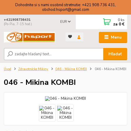
Dohodnite si s nami osobné stretnutie: +421 908 736 431,
obchod.hsport@gmail.com
0
ks
+421908736431
EUR
za
0 €
(Po-Pia, 7-15 hod.)
Menu
Hľadať
Úvod
Zdravotnícke Mikiny
046 - Mikina KOMBI
046 - Mikina KOMBI
046 - Mikina KOMBI