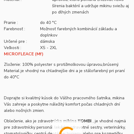
šírenia baktérií a udržuje mikinu sviežu aj
po dlhých zmenách
Pranie :
do 40 °C
Farebnosť :
Možnosť farebných kombinácií základu a
doplnkov
Určené pre :
dámska
Veľkosti :
XS - 2XL
MICROFLEACE (Mf)
Zloženie: 100% polyester s protižmolkovou úpravou,brúsený.
Material je vhodný na chladnejšie dni a je stálofarebný pri praní
do 40°C
Doprajte si kvalitný kúsok do Vášho pracovného šatníka, mikina
Vás zahreje a poskytne náležitý komfort počas chladných dní
alebo nočných zmien.
Oblečenie, ako je zdravotnícka
mikina KOMBI
, je vhodné najmä
pre zdravotnícky personál lekárky, zdravotné sestry, veterinárky,
stomatologičky, centrá dentálnej hygieny alebo pre kozmetičky,