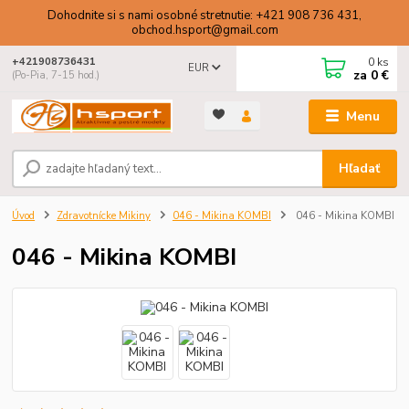
Dohodnite si s nami osobné stretnutie: +421 908 736 431,
obchod.hsport@gmail.com
0
ks
+421908736431
EUR
za
0 €
(Po-Pia, 7-15 hod.)
Menu
Hľadať
Úvod
Zdravotnícke Mikiny
046 - Mikina KOMBI
046 - Mikina KOMBI
046 - Mikina KOMBI