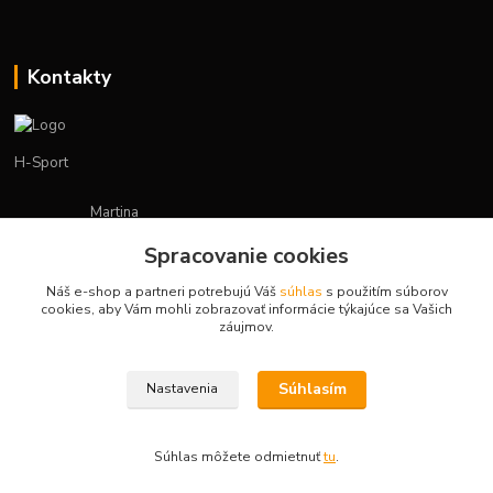
Kontakty
H-Sport
Martina
+421908736431
Spracovanie cookies
(Po-Pia, 7-15 hod.)
Náš e-shop a partneri potrebujú Váš
súhlas
s použitím súborov
obchod.hsport@gmail.com
cookies, aby Vám mohli zobrazovať informácie týkajúce sa Vašich
záujmov.
Súhlasím
Nastavenia
Vytvorené na
Eshop-rychlo.sk
Súhlas môžete odmietnuť
tu
.