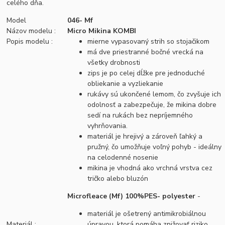
celého dňa.
Model
046- Mf
Názov modelu :
Micro Mikina KOMBI
Popis modelu :
mierne vypasovaný strih so stojačikom
má dve priestranné bočné vrecká na
všetky drobnosti
zips je po celej dĺžke pre jednoduché
obliekanie a vyzliekanie
rukávy sú ukončené lemom, čo zvyšuje ich
odolnosť a zabezpečuje, že mikina dobre
sedí na rukách bez nepríjemného
vyhrňovania.
materiál je hrejivý a zároveň ľahký a
pružný, čo umožňuje voľný pohyb - ideálny
na celodenné nosenie
mikina je vhodná ako vrchná vrstva cez
tričko alebo bluzón
Microfleace (Mf) 100%PES- polyester
-
materiál je ošetrený antimikrobiálnou
Materiál :
úpravou, ktorá pomáha znižovať riziko