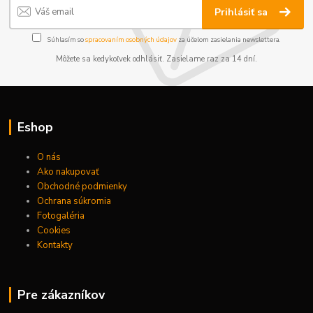
Prihlásiť sa
Súhlasím so
spracovaním osobných údajov
za účelom zasielania newslettera.
Môžete sa kedykoľvek odhlásiť. Zasielame raz za 14 dní.
Eshop
O nás
Ako nakupovať
Obchodné podmienky
Ochrana súkromia
Fotogaléria
Cookies
Kontakty
Pre zákazníkov