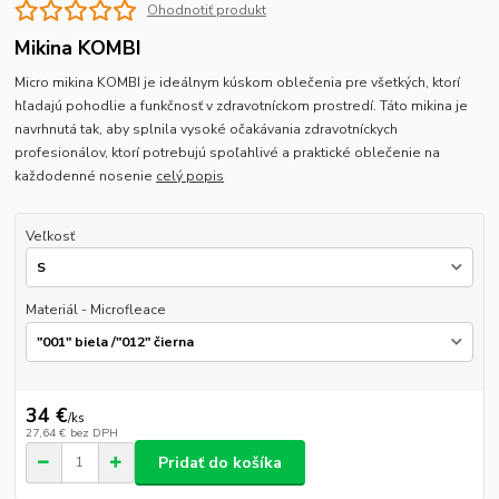
Ohodnotiť produkt
Mikina KOMBI
Micro mikina KOMBI je ideálnym kúskom oblečenia pre všetkých, ktorí
hľadajú pohodlie a funkčnosť v zdravotníckom prostredí. Táto mikina je
navrhnutá tak, aby splnila vysoké očakávania zdravotníckych
profesionálov, ktorí potrebujú spoľahlivé a praktické oblečenie na
každodenné nosenie
celý popis
Veľkosť
Materiál - Microfleace
34 €
/
ks
27,64 €
bez DPH
Pridať do košíka