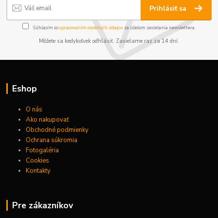
Prihlásiť sa
Súhlasím so
spracovaním osobných údajov
za účelom zasielania newslettera.
Môžete sa kedykoľvek odhlásiť. Zasielame raz za 14 dní.
Eshop
O nás
Ako nakupovať
Obchodné podmienky
Ochrana súkromia
Fotogaléria
Cookies
Kontakty
Pre zákazníkov