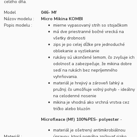
celého dňa.
Model
046- Mf
Názov modelu :
Micro Mikina KOMBI
Popis modelu :
mierne vypasovaný strih so stojačikom
má dve priestranné bočné vrecká na
všetky drobnosti
zips je po celej dĺžke pre jednoduché
obliekanie a vyzliekanie
rukávy sú ukončené lemom, čo zvyšuje ich
odolnosť a zabezpečuje, že mikina dobre
sedí na rukách bez nepríjemného
vyhrňovania.
materiál je hrejivý a zároveň ľahký a
pružný, čo umožňuje voľný pohyb - ideálny
na celodenné nosenie
mikina je vhodná ako vrchná vrstva cez
tričko alebo bluzón
Microfleace (Mf) 100%PES- polyester
-
materiál je ošetrený antimikrobiálnou
Materiál :
úpravou, ktorá pomáha znižovať riziko