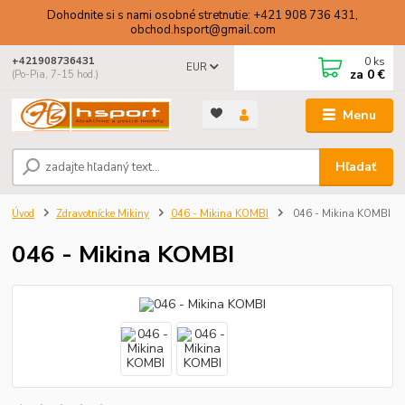
Dohodnite si s nami osobné stretnutie: +421 908 736 431,
obchod.hsport@gmail.com
0
ks
+421908736431
EUR
za
0 €
(Po-Pia, 7-15 hod.)
Menu
Hľadať
Úvod
Zdravotnícke Mikiny
046 - Mikina KOMBI
046 - Mikina KOMBI
046 - Mikina KOMBI