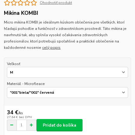
Ohodnotiť produkt
Mikina KOMBI
Micro mikina KOMBI je ideálnym kúskom oblečenia pre všetkých, ktorí
hľadajú pohodlie a funkčnosť v zdravotníckom prostredí. Táto mikina je
navrhnutá tak, aby splnila vysoké očakávania zdravotníckych
profesionálov, ktorí potrebujú spoľahlivé a praktické oblečenie na
každodenné nosenie
celý popis
Veľkosť
Materiál - Microfleace
34 €
/
ks
27,64 €
bez DPH
Pridať do košíka