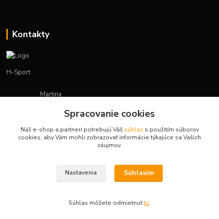
Kontakty
H-Sport
Martina
+421908736431
Spracovanie cookies
(Po-Pia, 7-15 hod.)
Náš e-shop a partneri potrebujú Váš
súhlas
s použitím súborov
obchod.hsport@gmail.com
cookies, aby Vám mohli zobrazovať informácie týkajúce sa Vašich
záujmov.
Súhlasím
Nastavenia
Vytvorené na
Eshop-rychlo.sk
Súhlas môžete odmietnuť
tu
.