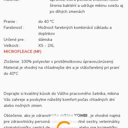
šírenia baktérií a udržuje mikinu sviežu aj
po dlhých zmenách
Pranie :
do 40 °C
Farebnosť :
Možnosť farebných kombinácií základu a
doplnkov
Určené pre :
dámska
Veľkosti :
XS - 2XL
MICROFLEACE (Mf)
Zloženie: 100% polyester s protižmolkovou úpravou,brúsený.
Material je vhodný na chladnejšie dni a je stálofarebný pri praní
do 40°C
Doprajte si kvalitný kúsok do Vášho pracovného šatníka, mikina
Vás zahreje a poskytne náležitý komfort počas chladných dní
alebo nočných zmien.
Oblečenie, ako je zdravotnícka
mikina KOMBI
, je vhodné najmä
pre zdravotnícky personál lekárky, zdravotné sestry, veterinárky,
stomatologičky, centrá dentálnej hygieny alebo pre kozmetičky,