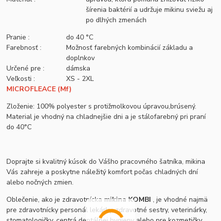
šírenia baktérií a udržuje mikinu sviežu aj
po dlhých zmenách
Pranie :
do 40 °C
Farebnosť :
Možnosť farebných kombinácií základu a
doplnkov
Určené pre :
dámska
Veľkosti :
XS - 2XL
MICROFLEACE (Mf)
Zloženie: 100% polyester s protižmolkovou úpravou,brúsený.
Material je vhodný na chladnejšie dni a je stálofarebný pri praní
do 40°C
Doprajte si kvalitný kúsok do Vášho pracovného šatníka, mikina
Vás zahreje a poskytne náležitý komfort počas chladných dní
alebo nočných zmien.
Oblečenie, ako je zdravotnícka
mikina KOMBI
, je vhodné najmä
pre zdravotnícky personál lekárky, zdravotné sestry, veterinárky,
stomatologičky, centrá dentálnej hygieny alebo pre kozmetičky,