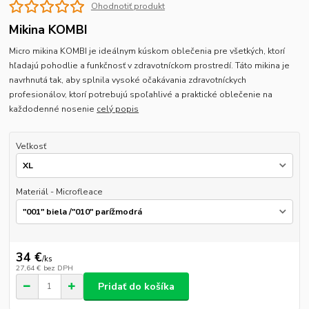
Ohodnotiť produkt
Mikina KOMBI
Micro mikina KOMBI je ideálnym kúskom oblečenia pre všetkých, ktorí
hľadajú pohodlie a funkčnosť v zdravotníckom prostredí. Táto mikina je
navrhnutá tak, aby splnila vysoké očakávania zdravotníckych
profesionálov, ktorí potrebujú spoľahlivé a praktické oblečenie na
každodenné nosenie
celý popis
Veľkosť
Materiál - Microfleace
34 €
/
ks
27,64 €
bez DPH
Pridať do košíka