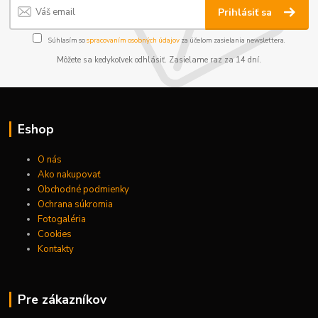
Prihlásiť sa
Súhlasím so
spracovaním osobných údajov
za účelom zasielania newslettera.
Môžete sa kedykoľvek odhlásiť. Zasielame raz za 14 dní.
Eshop
O nás
Ako nakupovať
Obchodné podmienky
Ochrana súkromia
Fotogaléria
Cookies
Kontakty
Pre zákazníkov