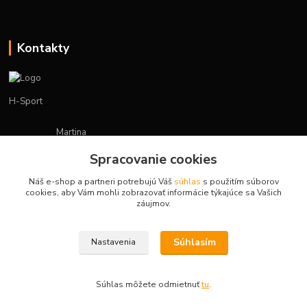
Kontakty
H-Sport
Martina
+421908736431
Spracovanie cookies
(Po-Pia, 7-15 hod.)
Náš e-shop a partneri potrebujú Váš
súhlas
s použitím súborov
obchod.hsport@gmail.com
cookies, aby Vám mohli zobrazovať informácie týkajúce sa Vašich
záujmov.
Súhlasím
Nastavenia
Vytvorené na
Eshop-rychlo.sk
Súhlas môžete odmietnuť
tu
.