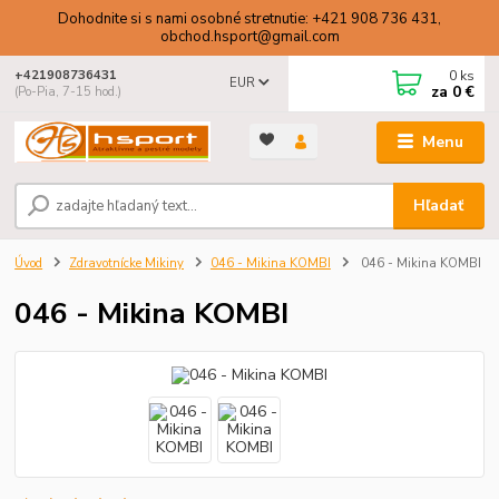
Dohodnite si s nami osobné stretnutie: +421 908 736 431,
obchod.hsport@gmail.com
0
ks
+421908736431
EUR
za
0 €
(Po-Pia, 7-15 hod.)
Menu
Hľadať
Úvod
Zdravotnícke Mikiny
046 - Mikina KOMBI
046 - Mikina KOMBI
046 - Mikina KOMBI