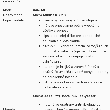
celého dňa.
Model
046- Mf
Názov modelu :
Micro Mikina KOMBI
Popis modelu :
mierne vypasovaný strih so stojačikom
má dve priestranné bočné vrecká na
všetky drobnosti
zips je po celej dĺžke pre jednoduché
obliekanie a vyzliekanie
rukávy sú ukončené lemom, čo zvyšuje ich
odolnosť a zabezpečuje, že mikina dobre
sedí na rukách bez nepríjemného
vyhrňovania.
materiál je hrejivý a zároveň ľahký a
pružný, čo umožňuje voľný pohyb - ideálny
na celodenné nosenie
mikina je vhodná ako vrchná vrstva cez
tričko alebo bluzón
Microfleace (Mf) 100%PES- polyester
-
materiál je ošetrený antimikrobiálnou
Materiál :
úpravou, ktorá pomáha znižovať riziko