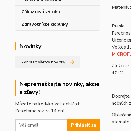
Materiál :
Zákazková výroba
Zdravotnícke doplnky
Pranie :
Farebnosť
Určené pr
Novinky
Veľkosti :
MICROFL
Zobraziť všetky novinky
Zloženie:
40°C
Nepremeškajte novinky, akcie
a zľavy!
Doprajte 
nočných 
Môžete sa kedykoľvek odhlásiť.
Zasielame raz za 14 dní.
Oblečenie
stomatolo
Prihlásiť sa