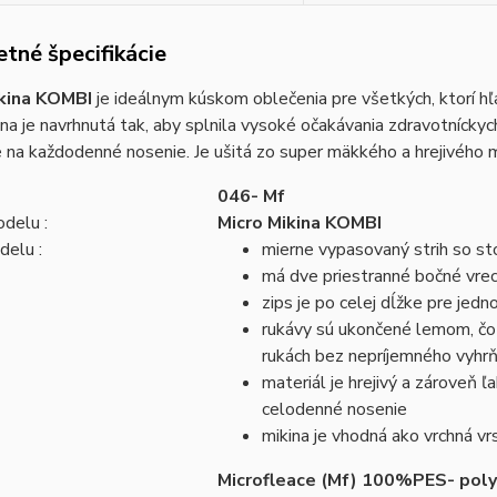
tné špecifikácie
ikina KOMBI
je ideálnym kúskom oblečenia pre všetkých, ktorí hľ
na je navrhnutá tak, aby splnila vysoké očakávania zdravotníckych
 na každodenné nosenie. Je ušitá zo super mäkkého a hrejivého m
046- Mf
delu :
Micro Mikina KOMBI
delu :
mierne vypasovaný strih so st
má dve priestranné bočné vrec
zips je po celej dĺžke pre jedn
rukávy sú ukončené lemom, čo 
rukách bez nepríjemného vyhrň
materiál je hrejivý a zároveň 
celodenné nosenie
mikina je vhodná ako vrchná vr
Microfleace (Mf) 100%PES- pol