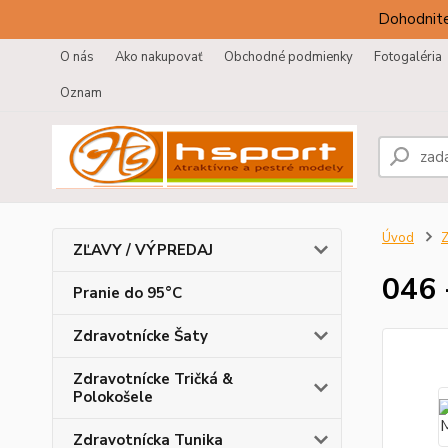
Dohodnite
O nás
Ako nakupovať
Obchodné podmienky
Fotogaléria
Oznam
Úvod
Z
ZĽAVY / VÝPREDAJ
046 
Pranie do 95°C
Zdravotnícke Šaty
Zdravotnícke Tričká &
Polokošele
Zdravotnícka Tunika