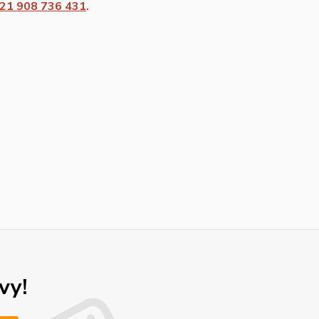
21 908 736 431
.
vy!