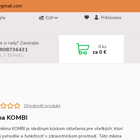
@gmail.com
jňa
Prihlásenie
EUR
e si rady? Zavolajte.
0
ks
908736431
za
0 €
a, 7-15 hod.)
Ohodnotiť produkt
na KOMBI
mikina KOMBI je ideálnym kúskom oblečenia pre všetkých, ktorí
ú pohodlie a funkčnosť v zdravotníckom prostredí. Táto mikina