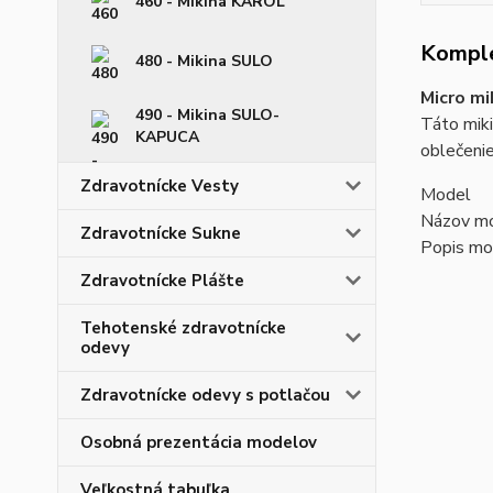
460 - Mikina KAROL
Komple
480 - Mikina SULO
Micro m
490 - Mikina SULO-
Táto miki
KAPUCA
oblečenie
Zdravotnícke Vesty
Model
Názov mo
Zdravotnícke Sukne
Popis mo
Zdravotnícke Plášte
Tehotenské zdravotnícke
odevy
Zdravotnícke odevy s potlačou
Osobná prezentácia modelov
Veľkostná tabuľka