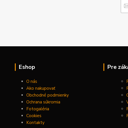
Eshop
Pre zák
O nás
Ako nakupovať
Obchodné podmienky
Ochrana súkromia
Fotogaléria
Cookies
Kontakty