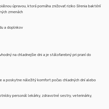
iálnou úpravou, ktorá pomáha znižovať riziko šírenia baktérií
dlhých zmenách
adu a doplnkov
odný na chladnejšie dni a je stálofarebný pri praní do
je a poskytne náležitý komfort počas chladných dní alebo
tnícky personál lekárky, zdravotné sestry, veterinárky,