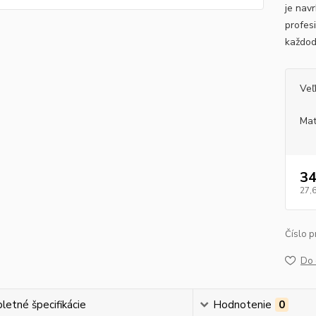
je nav
profesi
každo
Veľ
Mat
34
27,
Číslo p
Do 
etné špecifikácie
Hodnotenie
0