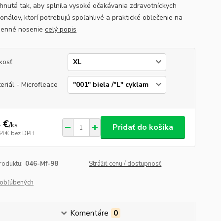
rhnutá tak, aby splnila vysoké očakávania zdravotníckych
onálov, ktorí potrebujú spoľahlivé a praktické oblečenie na
denné nosenie
celý popis
kosť
eriál - Microfleace
 €
/
ks
Pridať do košíka
64 €
bez DPH
roduktu:
046-Mf-98
Strážiť cenu / dostupnosť
obľúbených
Komentáre
0