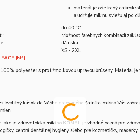
materiál je ošetrený antimikrob
a udržuje mikinu sviežu aj po 
do 40 °C
 :
Možnosť farebných kombinácií zákl
e :
dámska
XS - 2XL
EACE (Mf)
 100% polyester s protižmolkovou úpravou,brúsený. Material je vh
si kvalitný kúsok do Vášho pracovného šatníka, mikina Vás zahre
zmien.
, ako je zdravotnícka
mikina KOMBI
, je vhodné najmä pre zdravo
gičky, centrá dentálnej hygieny alebo pre kozmetičky, masérky.