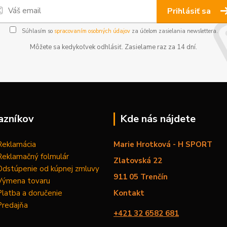
Prihlásiť sa
Súhlasím so
spracovaním osobných údajov
za účelom zasielania newslettera.
Môžete sa kedykoľvek odhlásiť. Zasielame raz za 14 dní.
azníkov
Kde nás nájdete
Reklamácia
Marie Hrotková - H SPORT
Reklamačný folmulár
Zlatovská 22
Odstúpenie od kúpnej zmluvy
911 05 Trenčín
Výmena tovaru
Platba a doručenie
Kontakt
Predajňa
+421 32 6582 681