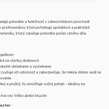
adajú pohodlie a funkčnosť v zdravotníckom prostredí.
 profesionálov, ktorí potrebujú spoľahlivé a praktické
ateriálu, ktorý zaručuje pohodlie počas celého dňa.
ojačikom
ká na všetky drobnosti
oduché obliekanie a vyzliekanie
zvyšuje ich odolnosť a zabezpečuje, že mikina dobre sedí na
ovania.
ľahký a pružný, čo umožňuje voľný pohyb - ideálny na
stva cez tričko alebo bluzón
yester
-