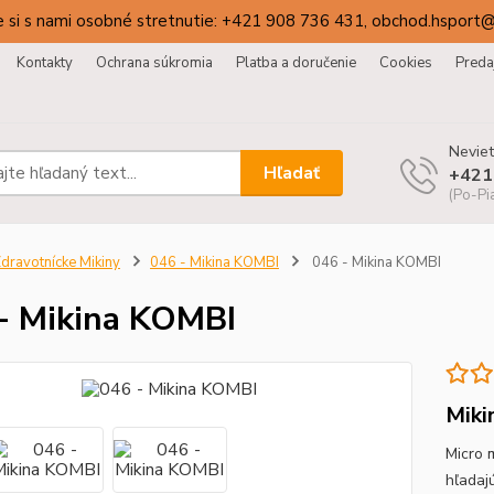
 si s nami osobné stretnutie: +421 908 736 431, obchod.hsport
Kontakty
Ochrana súkromia
Platba a doručenie
Cookies
Preda
Neviet
Hľadať
+421
(Po-Pi
dravotnícke Mikiny
046 - Mikina KOMBI
046 - Mikina KOMBI
- Mikina KOMBI
Miki
Micro 
hľadaj